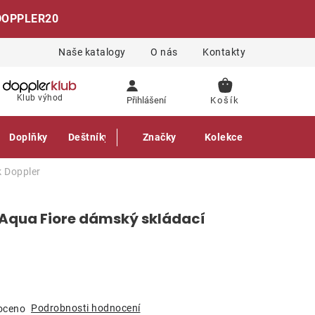
DOPPLER20
Naše katalogy
O nás
Kontakty
NÁKUPNÍ
Klub výhod
Přihlášení
KOŠÍK
Doplňky
Deštníky
Gastro produkty
Značky
Kolekce
k
Doppler
e Aqua Fiore dámský skládací
Podrobnosti hodnocení
oceno