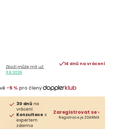
14 dnů na vrácení
11.8.2026
evě
−5 %
pro členy
30 dnů
na
vrácení
Zaregistrovat se ›
Konzultace
s
Registrace je ZDARMA
expertem
zdarma