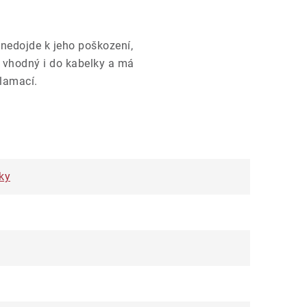
m nedojde k jeho poškození,
e vhodný i do kabelky a má
klamací.
ky