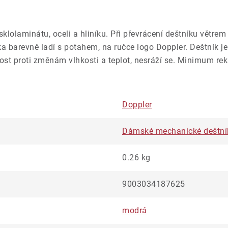
sklolaminátu, oceli a hliníku. Při převrácení deštníku větre
a barevně ladí s potahem, na ručce logo Doppler. Deštník j
nost proti změnám vlhkosti a teplot, nesráží se. Minimum re
Doppler
Dámské mechanické deštní
0.26 kg
9003034187625
modrá