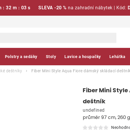
h : 32 m : 02 s
SLEVA -20 %
na zahradní nábytek | Kód:
Polstry a sedáky
Stoly
Lavice a houpačky
Lehátka
ké deštníky
Fiber Mini Style Aqua Fiore dámský skládací deštní
Fiber Mini Styl
deštník
undefined
průměr 97 cm, 260 g
Neohodn