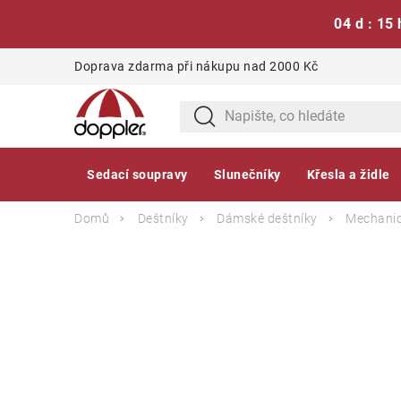
04 d : 15 
Přejít
Doprava zdarma při nákupu nad 2000 Kč
na
obsah
Sedací soupravy
Slunečníky
Křesla a židle
Domů
Deštníky
Dámské deštníky
Mechanic