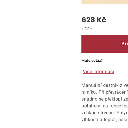
628 Kč
Měrná cena:
Př
Mate dotaz?
Více informací
Manuální deštník z vel
hliníku. Při převráce
snadno se překlopí zp
potahem, na ručce log
velikou střechu. Poly
vlhkosti a teplot, ne