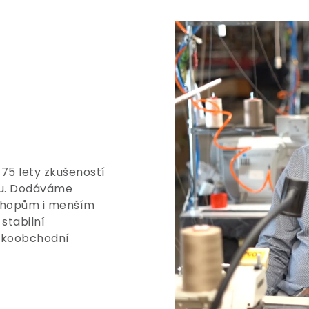
 75 lety zkušeností
tu. Dodáváme
shopům i menším
stabilní
elkoobchodní