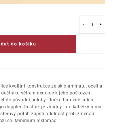
idat do košíku
ice kvalitní konstrukce ze sklolaminátu, oceli a
ní deštníku větrem nedojde k jeho poškození,
ět do původní polohy. Ručka barevně ladí s
o doppler. Deštník je vhodný i do kabelky a má
esterový potah zajistí odolnost proti změnám
sráží se. Minimum reklamací.