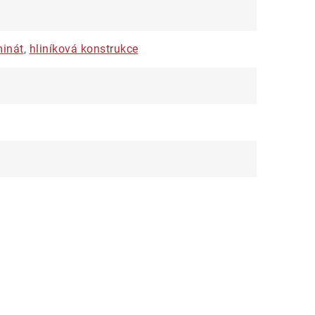
minát
,
hliníková konstrukce