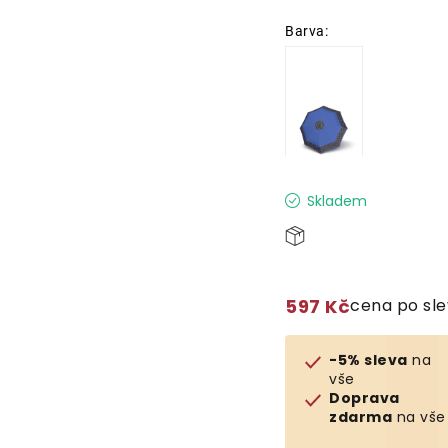
Skladem
597 Kč
cena po sl
-5% sleva
na
vše
Doprava
zdarma
na vše