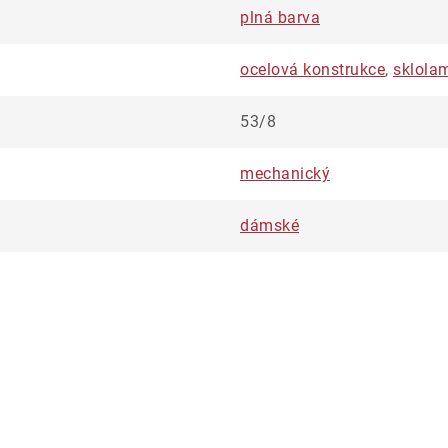
plná barva
ocelová konstrukce
,
sklola
53/8
mechanický
dámské