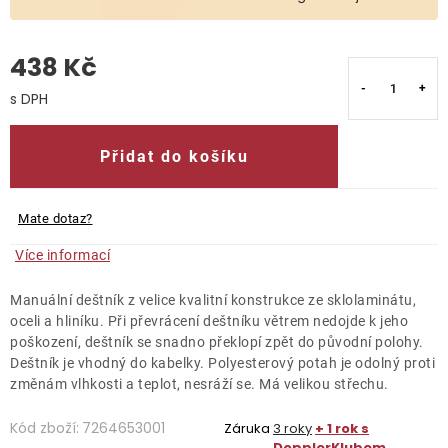
O nás
438 Kč
Kontakty
Měrná cena:
Přidat do košíku
Mate dotaz?
Více informací
Manuální deštník z velice kvalitní konstrukce ze sklolaminátu,
oceli a hliníku. Při převrácení deštníku větrem nedojde k jeho
poškození, deštník se snadno překlopí zpět do původní polohy.
Deštník je vhodný do kabelky. Polyesterový potah je odolný proti
změnám vlhkosti a teplot, nesráží se. Má velikou střechu.
Kód zboží:
7264653001
Záruka
3 roky
+ 1 rok s
DopplerKlubem