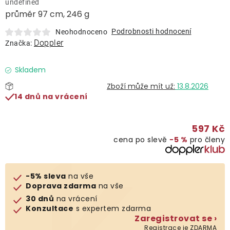
undefined
Lehátka
průměr 97 cm, 246 g
Podrobnosti hodnocení
Neohodnoceno
Doplňky
Doppler
Značka:
Deštníky
Skladem
13.8.2026
14 dnů na vrácení
Gastro produkty
597 Kč
Kolekce
cena po slevě
−5 %
pro členy
Prodávané značky
-5% sleva
na vše
Doprava zdarma
na vše
Klub výhod
30 dnů
na vrácení
Konzultace
s expertem zdarma
Zaregistrovat se ›
Naše katalogy
Registrace je ZDARMA