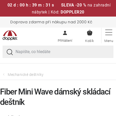
02 d : 00 h : 39 m : 30 s
SLEVA -20 %
na zahradní
nábytek | Kód:
DOPPLER20
Přejít
Doprava zdarma při nákupu nad 2000 Kč
Sedací soupravy
na
NÁKUPN
obsah
KOŠÍK
Slunečníky
Křesla a židle
Polstry a sedáky
Mechanické deštníky
Stoly
Fiber Mini Wave dámský skládací
deštník
Lavice a houpačky