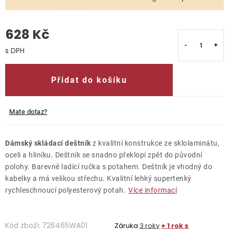
O nás
628 Kč
Kontakty
Měrná cena:
Přidat do košíku
Mate dotaz?
Dámský skládací deštník
z kvalitní konstrukce ze sklolaminátu,
oceli a hliníku. Deštník se snadno překlopí zpět do původní
polohy. Barevně ladící ručka s potahem. Deštník je vhodný do
kabelky a má velikou střechu. Kvalitní lehký supertenký
rychleschnoucí polyesterový potah.
Více informací
Kód zboží:
726465WA01
Záruka
3 roky
+ 1 rok s