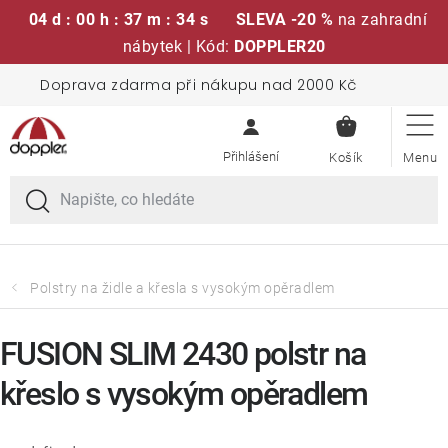
04 d : 00 h : 37 m : 33 s
SLEVA -20 %
na zahradní
nábytek | Kód:
DOPPLER20
Přejít
Doprava zdarma při nákupu nad 2000 Kč
Sedací soupravy
na
NÁKUPN
obsah
KOŠÍK
Slunečníky
Křesla a židle
Polstry a sedáky
Polstry na židle a křesla s vysokým opěradlem
Stoly
FUSION SLIM 2430 polstr na
křeslo s vysokým opěradlem
Lavice a houpačky