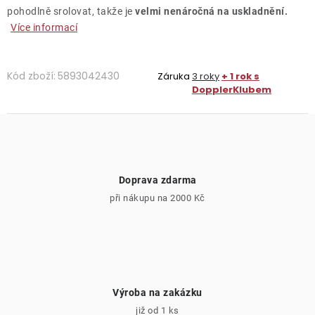
pohodlně srolovat, takže je
velmi nenáročná na uskladnění.
Více informací
Kód zboží:
5893042430
Záruka
3 roky
+ 1 rok s
DopplerKlubem
Doprava zdarma
při nákupu na 2000 Kč
Výroba na zakázku
již od 1 ks