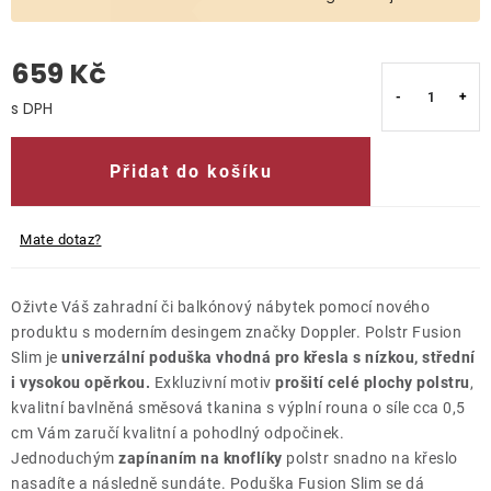
O nás
659 Kč
Kontakty
Měrná cena:
Přidat do košíku
Mate dotaz?
Oživte Váš zahradní či balkónový nábytek pomocí nového
produktu s moderním desingem značky Doppler. Polstr Fusion
Slim je
univerzální poduška vhodná pro křesla s nízkou, střední
i vysokou opěrkou.
Exkluzivní motiv
prošití celé plochy polstru
,
kvalitní bavlněná směsová tkanina s výplní rouna o síle cca 0,5
cm Vám zaručí kvalitní a pohodlný odpočinek.
Jednoduchým
zapínaním na knoflíky
polstr snadno na křeslo
nasadíte a následně sundáte. Poduška Fusion Slim se dá