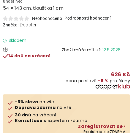
undefined
Lehátka
54 × 143 cm, tloušťka 1 cm
Podrobnosti hodnocení
Neohodnoceno
Doplňky
Doppler
Značka:
Deštníky
Skladem
12.8.2026
14 dnů na vrácení
Gastro produkty
626 Kč
Kolekce
cena po slevě
−5 %
pro členy
Prodávané značky
-5% sleva
na vše
Doprava zdarma
na vše
Klub výhod
30 dnů
na vrácení
Konzultace
s expertem zdarma
Zaregistrovat se ›
Naše katalogy
Registrace je ZDARMA