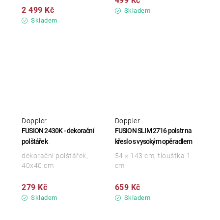
499 Kč
2 499 Kč
Skladem
Skladem
Doppler
Doppler
FUSION 2430K - dekorační
FUSION SLIM 2716 polstr na
polštářek
křeslo s vysokým opěradlem
dekorační polštářek,
54 × 143 cm, tloušťka 1
40x40 cm
cm
279 Kč
659 Kč
Skladem
Skladem