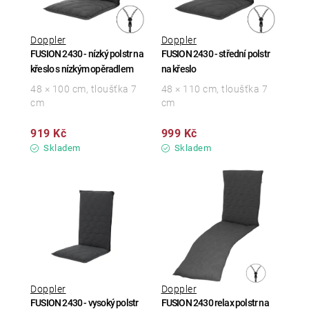
Doppler
Doppler
FUSION 2430 - nízký polstr na
FUSION 2430 - střední polstr
křeslo s nízkým opěradlem
na křeslo
48 × 100 cm, tloušťka 7
48 × 110 cm, tloušťka 7
cm
cm
919 Kč
999 Kč
Skladem
Skladem
Doppler
Doppler
FUSION 2430 - vysoký polstr
FUSION 2430 relax polstr na