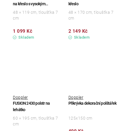
na křeslo s vysokým
křeslo
opěradlem
48 × 119 cm, tloušťka 7
48 × 170 cm, tloušťka 7
cm
cm
1 099 Kč
2 149 Kč
Skladem
Skladem
Doppler
Doppler
FUSION 2430 polstr na
Přikrývka dekorační polštářek
lehátko
60 × 195 cm, tloušťka 7
125x150 cm
cm