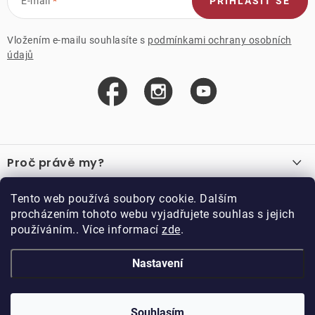
E-mail
PŘIHLÁSIT SE
Vložením e-mailu souhlasíte s
podmínkami ochrany osobních
údajů
Z
á
Proč právě my?
p
a
O nás
Důležité odkazy
Tento web používá soubory cookie. Dalším
Recenze
t
procházením tohoto webu vyjadřujete souhlas s jejich
Velkoobchod
í
používáním.. Více informací
zde
.
O nákupu
Vzorková prodejna
Vrácení a reklamace
Kontakty
Nastavení
Kontakty
Obchodní podmínky
Kariéra
Podmínky věrnostního programu
Blog
Doppler CZ spol. s.r.o.,
Doppler klub
Trocnovská 70, 374 01
Souhlasím
Copyright 2026
DOPPLER CZ spol. s r.o.
. Všechna práva vyhrazena.