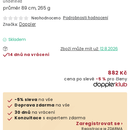
undefined
Lehátka
průměr 89 cm, 265 g
Podrobnosti hodnocení
Neohodnoceno
Doplňky
Doppler
Značka:
Deštníky
Skladem
12.8.2026
14 dnů na vrácení
Gastro produkty
882 Kč
Kolekce
cena po slevě
−5 %
pro členy
Prodávané značky
-5% sleva
na vše
Doprava zdarma
na vše
Klub výhod
30 dnů
na vrácení
Konzultace
s expertem zdarma
Zaregistrovat se ›
Naše katalogy
Registrace je ZDARMA