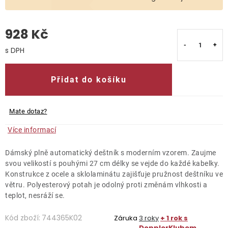
O nás
928 Kč
Kontakty
Měrná cena:
Přidat do košíku
Mate dotaz?
Více informací
Dámský plně automatický deštník s moderním vzorem. Zaujme
svou velikostí s pouhými 27 cm délky se vejde do každé kabelky.
Konstrukce z ocele a sklolaminátu zajišťuje pružnost deštníku ve
větru. Polyesterový potah je odolný proti změnám vlhkosti a
teplot, nesráží se.
Kód zboží:
744365K02
Záruka
3 roky
+ 1 rok s
DopplerKlubem