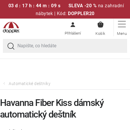
03 d : 17 h : 44 m : 08 s
SLEVA -20 %
na zahradní
nábytek | Kód:
DOPPLER20
NÁKUPN
Přejít
Sedací soupravy
KOŠÍK
na
obsah
Doprava zdarma při nákupu nad 2000 Kč
Slunečníky
Křesla a židle
Polstry a sedáky
Automatické deštníky
Stoly
Havanna Fiber Kiss dámský
automatický deštník
Lavice a houpačky