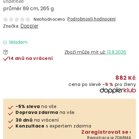
undefined
Lehátka
průměr 89 cm, 265 g
Podrobnosti hodnocení
Neohodnoceno
Doplňky
Doppler
Značka:
Deštníky
Skladem
13.8.2026
14 dnů na vrácení
Gastro produkty
882 Kč
Kolekce
cena po slevě
−5 %
pro členy
Prodávané značky
-5% sleva
na vše
Doprava zdarma
na vše
Klub výhod
30 dnů
na vrácení
Konzultace
s expertem zdarma
Zaregistrovat se ›
Naše katalogy
Registrace je ZDARMA