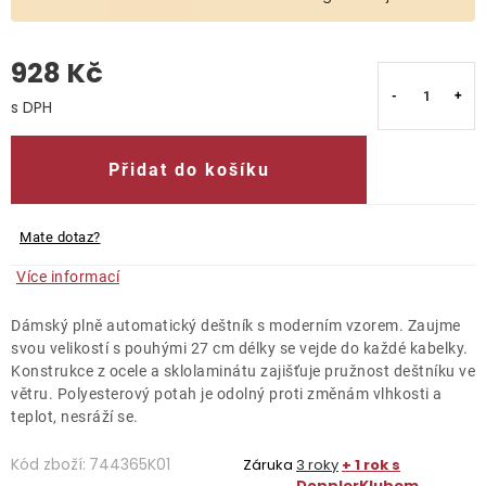
O nás
928 Kč
Kontakty
Měrná cena:
Přidat do košíku
Mate dotaz?
Více informací
Dámský plně automatický deštník s moderním vzorem. Zaujme
svou velikostí s pouhými 27 cm délky se vejde do každé kabelky.
Konstrukce z ocele a sklolaminátu zajišťuje pružnost deštníku ve
větru. Polyesterový potah je odolný proti změnám vlhkosti a
teplot, nesráží se.
Kód zboží:
744365K01
Záruka
3 roky
+ 1 rok s
DopplerKlubem