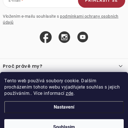
E-mail
PŘIHLÁSIT SE
Vložením e-mailu souhlasíte s
podmínkami ochrany osobních
údajů
Z
á
Proč právě my?
p
a
O nás
Důležité odkazy
Tento web používá soubory cookie. Dalším
Recenze
t
procházením tohoto webu vyjadřujete souhlas s jejich
Velkoobchod
í
používáním.. Více informací
zde
.
O nákupu
Vzorková prodejna
Vrácení a reklamace
Kontakty
Nastavení
Kontakty
Obchodní podmínky
Kariéra
Podmínky věrnostního programu
Blog
Doppler CZ spol. s.r.o.,
Doppler klub
Trocnovská 70, 374 01
Souhlasím
Copyright 2026
DOPPLER CZ spol. s r.o.
. Všechna práva vyhrazena.