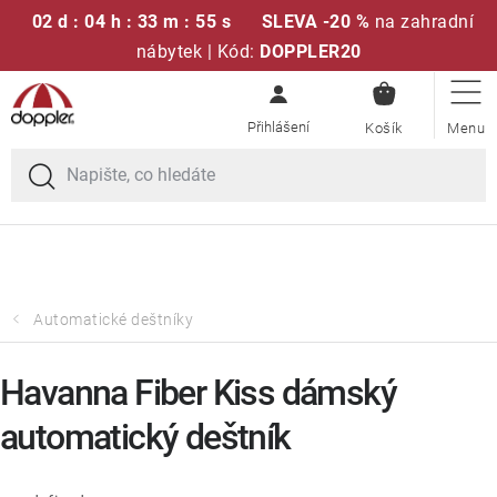
02 d : 04 h : 33 m : 55 s
SLEVA -20 %
na zahradní
nábytek | Kód:
DOPPLER20
NÁKUPN
Přejít
Sedací soupravy
KOŠÍK
na
obsah
Doprava zdarma při nákupu nad 2000 Kč
Slunečníky
Křesla a židle
Polstry a sedáky
Automatické deštníky
Stoly
Havanna Fiber Kiss dámský
automatický deštník
Lavice a houpačky