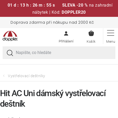
01 d : 13 h : 26 m : 55 s
SLEVA -20 %
na zahradní
nábytek | Kód:
DOPPLER20
Přejít
Doprava zdarma při nákupu nad 2000 Kč
Sedací soupravy
na
NÁKUPN
obsah
KOŠÍK
Slunečníky
Křesla a židle
Polstry a sedáky
Vystřelovací deštníky
Stoly
Hit AC Uni dámský vystřelovací
deštník
Lavice a houpačky