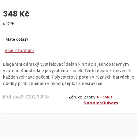
348 Kč
O nás
Kontakty
Měrná cena:
Mate dotaz?
Více informací
Elegantní dámský vystřelovací deštník hit ac s jednobarevným
vzorem. Konstrukce je vyrobena z oceli. Tento deštník rozveselí
každe sychravé počasí. Polyesterový potah v různých barvách je
odolný proti změnám vlhkosti, teplot a nesráží se.
Kód zboží:
7202163P04
Záruka
2 roky
+ 1 rok s
DopplerKlubem