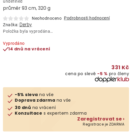
undefined
Lehátka
průměr 93 cm, 320 g
Podrobnosti hodnocení
Neohodnoceno
Doplňky
Derby
Značka:
Položka byla vyprodána…
Deštníky
Vyprodáno
14 dnů na vrácení
Gastro produkty
331 Kč
cena po slevě
−5 %
pro členy
Kolekce
Prodávané značky
-5% sleva
na vše
Doprava zdarma
na vše
30 dnů
na vrácení
Klub výhod
Konzultace
s expertem zdarma
Zaregistrovat se ›
Registrace je ZDARMA
Naše katalogy