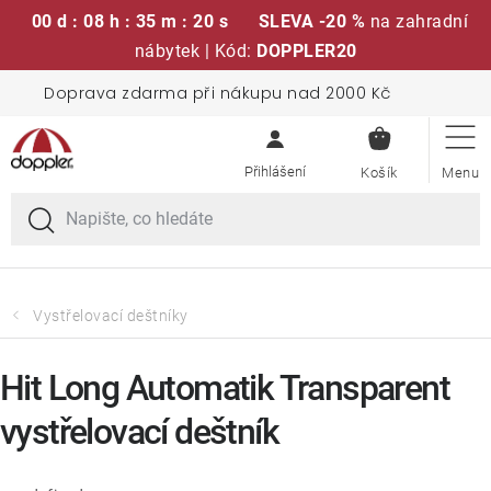
00 d : 08 h : 35 m : 20 s
SLEVA -20 %
na zahradní
nábytek | Kód:
DOPPLER20
Přejít
Doprava zdarma při nákupu nad 2000 Kč
Sedací soupravy
na
NÁKUPN
obsah
KOŠÍK
Slunečníky
Křesla a židle
Polstry a sedáky
Vystřelovací deštníky
Stoly
Hit Long Automatik Transparent
vystřelovací deštník
Lavice a houpačky