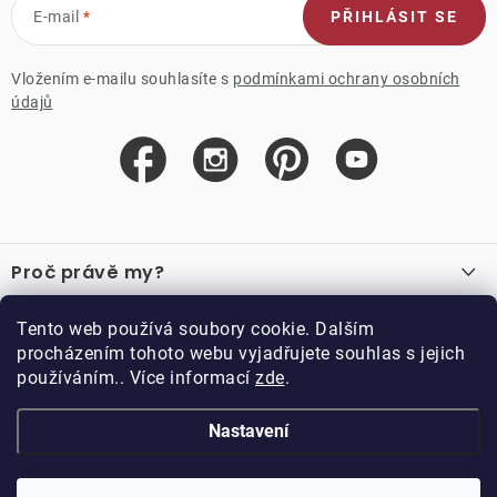
E-mail
PŘIHLÁSIT SE
Vložením e-mailu souhlasíte s
podmínkami ochrany osobních
údajů
Z
á
Proč právě my?
p
a
O nás
Důležité odkazy
Tento web používá soubory cookie. Dalším
Recenze
t
procházením tohoto webu vyjadřujete souhlas s jejich
Velkoobchod
í
používáním.. Více informací
zde
.
O nákupu
Vzorková prodejna
Vrácení a reklamace
Kontakty
Nastavení
Kontakty
Obchodní podmínky
Kariéra
Podmínky věrnostního programu
Blog
Doppler CZ spol. s.r.o.,