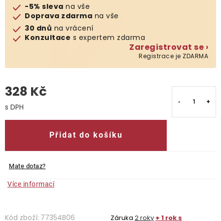
-5% sleva
na vše
Doprava zdarma
na vše
O nás
30 dnů
na vrácení
Konzultace
s expertem zdarma
Kontakty
Zaregistrovat se ›
Registrace je ZDARMA
328 Kč
Měrná cena:
Přidat do košíku
Mate dotaz?
Více informací
Kód zboží:
77354B06
Záruka
2 roky
+ 1 rok s