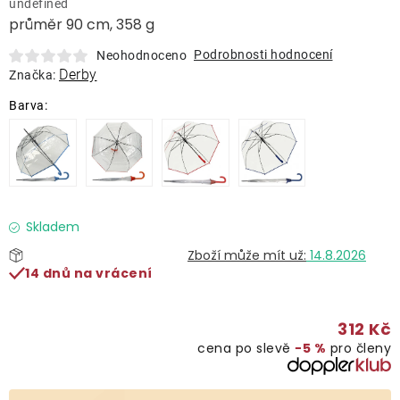
undefined
Lehátka
průměr 90 cm, 358 g
Podrobnosti hodnocení
Neohodnoceno
Doplňky
Derby
Značka:
Deštníky
Gastro produkty
Kolekce
Skladem
14.8.2026
14 dnů na vrácení
Prodávané značky
312 Kč
Klub výhod
cena po slevě
−5 %
pro členy
Naše katalogy