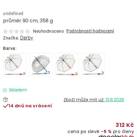
Lehátka
undefined
průměr 90 cm, 358 g
Doplňky
Podrobnosti hodnocení
Neohodnoceno
Derby
Značka:
Deštníky
Gastro produkty
Kolekce
Skladem
Prodávané značky
13.8.2026
14 dnů na vrácení
Klub výhod
312 Kč
cena po slevě
−5 %
pro členy
Naše katalogy