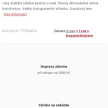
ruky stabilní odolná kostra z oceli. Pevná větruodolná černá
konstrukce. Veliká transparentní střecha. Oranžový lem.
Více informací
Kód zboží:
77354B04
Záruka
2 roky
+ 1 rok s
DopplerKlubem
Doprava zdarma
při nákupu na 2000 Kč
Výroba na zakázku