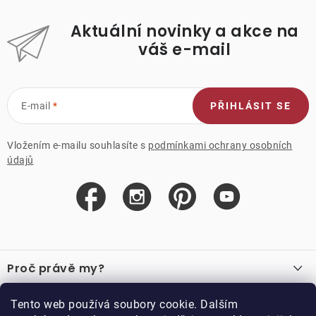
Aktuální novinky a akce na
váš e-mail
E-mail
PŘIHLÁSIT SE
Vložením e-mailu souhlasíte s
podmínkami ochrany osobních
údajů
Z
á
Proč právě my?
p
a
O nás
Důležité odkazy
Tento web používá soubory cookie. Dalším
Recenze
t