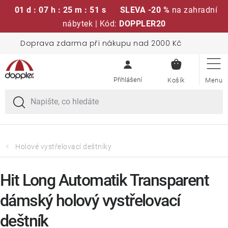
01 d : 07 h : 25 m : 50 s
SLEVA -20 %
na zahradní
nábytek | Kód:
DOPPLER20
Přejít
Doprava zdarma při nákupu nad 2000 Kč
Sedací soupravy
na
NÁKUPN
obsah
KOŠÍK
Slunečníky
Křesla a židle
Polstry a sedáky
Holové vystřelovací deštníky
Stoly
Hit Long Automatik Transparent
dámský holový vystřelovací
Lavice a houpačky
deštník