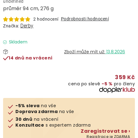
undefined
Lehátka
průměr 94 cm, 276 g
Podrobnosti hodnocení
2 hodnocení
Doplňky
Derby
Značka:
Deštníky
Skladem
13.8.2026
14 dnů na vrácení
Gastro produkty
359 Kč
Kolekce
cena po slevě
−5 %
pro členy
Prodávané značky
-5% sleva
na vše
Doprava zdarma
na vše
Klub výhod
30 dnů
na vrácení
Konzultace
s expertem zdarma
Zaregistrovat se ›
Naše katalogy
Registrace je ZDARMA