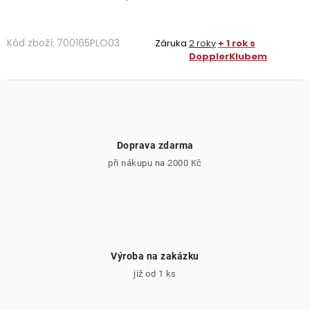
Kód zboží:
700165PLO03
Záruka
2 roky
+ 1 rok s
DopplerKlubem
Doprava zdarma
při nákupu na 2000 Kč
Výroba na zakázku
již od 1 ks