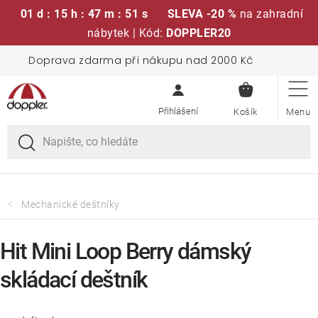
01 d : 15 h : 47 m : 50 s
SLEVA -20 %
na zahradní
nábytek | Kód:
DOPPLER20
Přejít
Doprava zdarma při nákupu nad 2000 Kč
Sedací soupravy
na
NÁKUPN
obsah
KOŠÍK
Slunečníky
Křesla a židle
Polstry a sedáky
Mechanické deštníky
Stoly
Hit Mini Loop Berry dámský
skládací deštník
Lavice a houpačky