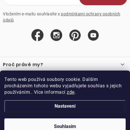
Vložením e-mailu souhlasíte s
podmínkami ochrany osobních
údajů
Z
á
Proč právě my?
p
a
O nás
Důležité odkazy
Tento web používá soubory cookie. Dalším
Recenze
t
procházením tohoto webu vyjadřujete souhlas s jejich
Velkoobchod
í
používáním.. Více informací
zde
.
O nákupu
Vzorková prodejna
Vrácení a reklamace
Kontakty
Nastavení
Kontakty
Obchodní podmínky
Kariéra
Podmínky věrnostního programu
Blog
Doppler CZ spol. s.r.o.,
Doppler klub
Trocnovská 70, 374 01
Souhlasím
Copyright 2026
DOPPLER CZ spol. s r.o.
. Všechna práva vyhrazena.