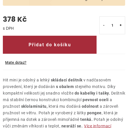
O nás
378 Kč
Kontakty
Měrná cena:
Přidat do košíku
Mate dotaz?
Hit mini je odolný a lehký
skládací deštník
v nadčasovém
provedení, který je dodáván
s obalem
stejného motivu. Díky
kompaktní velikosti jej snadno vložíte
do kabelky i tašky.
Deštník
má stabilní černou konstrukci kombinující
pevnost oceli
a
pružnost
sklolaminátu,
která mu dodává
odolnost
a zároveň
pružnost ve větru. Potah je vyrobený z látky
pongee
, která je
příjemná na dotek a zároveň mimořádně
tenká.
Potah je odolný
vůči změnám vlhkosti a teplot,
nesráží se.
Více informací