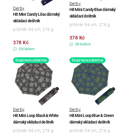
Derby
Derby
Hit Mini Candy Blue dámský
Hit Mini Candy Lilac dámský
skládací deštník
skládací deštník
průměr 94 cm, 276 g
průměr 94 cm, 276 g
378 Kč
378 Kč
Skladem
Skladem
Doprava zdarma
Doprava zdarma
Derby
Derby
Hit Mini Loop Black & White
Hit Mini Loop Blue & Green
dámský skládací deštník
dámský skládací deštník
průměr 94 cm, 276 g
průměr 94 cm, 276 g