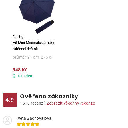
Derby
Hit Mini Minimals dámský
skládací deštník
průměr 94 cm, 276 g
348 Kč
Skladem
Ověřeno zákazníky
4.9
1610
recenzí.
Zobrazit všechny recenze
Iveta Zachovalova