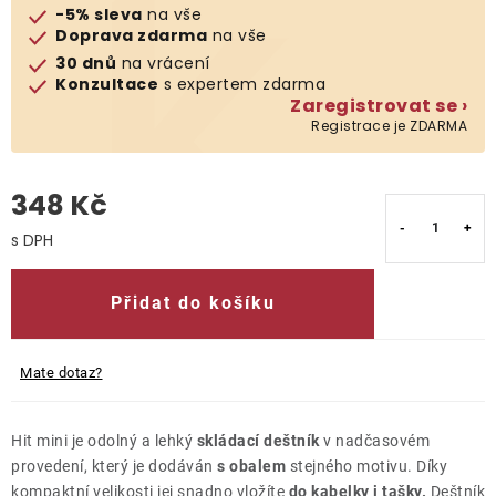
-5% sleva
na vše
Doprava zdarma
na vše
O nás
30 dnů
na vrácení
Konzultace
s expertem zdarma
Kontakty
Zaregistrovat se ›
Registrace je ZDARMA
348 Kč
Měrná cena:
Přidat do košíku
Mate dotaz?
Hit mini je odolný a lehký
skládací deštník
v nadčasovém
provedení, který je dodáván
s obalem
stejného motivu. Díky
kompaktní velikosti jej snadno vložíte
do kabelky i tašky.
Deštník