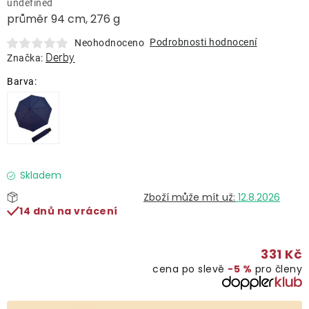
undefined
Lehátka
průměr 94 cm, 276 g
Podrobnosti hodnocení
Neohodnoceno
Doplňky
Derby
Značka:
Deštníky
Gastro produkty
Kolekce
Skladem
12.8.2026
14 dnů na vrácení
Prodávané značky
331 Kč
Klub výhod
cena po slevě
−5 %
pro členy
Naše katalogy