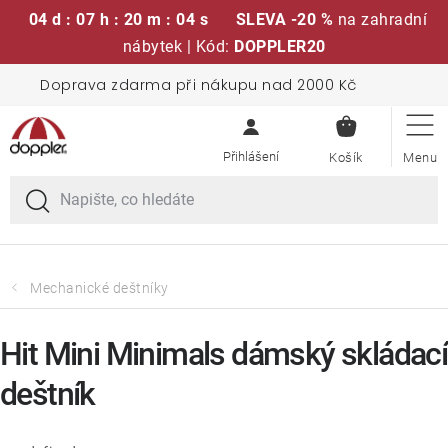
04 d : 07 h : 20 m : 04 s
SLEVA -20 %
na zahradní
nábytek | Kód:
DOPPLER20
Přejít
Doprava zdarma při nákupu nad 2000 Kč
Sedací soupravy
na
NÁKUPN
obsah
KOŠÍK
Slunečníky
Křesla a židle
Polstry a sedáky
Mechanické deštníky
Stoly
Hit Mini Minimals dámský skládací
deštník
Lavice a houpačky