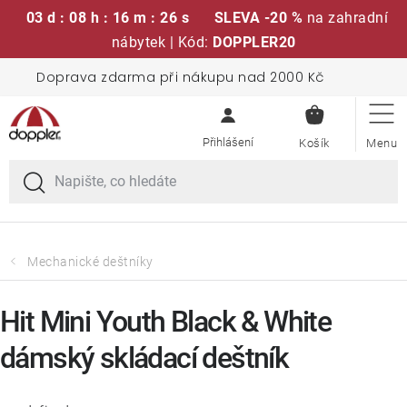
03 d : 08 h : 16 m : 26 s
SLEVA -20 %
na zahradní
nábytek | Kód:
DOPPLER20
Přejít
Doprava zdarma při nákupu nad 2000 Kč
Sedací soupravy
na
NÁKUPN
obsah
KOŠÍK
Slunečníky
Křesla a židle
Polstry a sedáky
Mechanické deštníky
Stoly
Hit Mini Youth Black & White
dámský skládací deštník
Lavice a houpačky