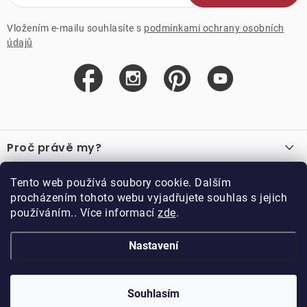
Vložením e-mailu souhlasíte s
podmínkami ochrany osobních
údajů
Z
á
Proč právě my?
p
a
O nás
Důležité odkazy
Tento web používá soubory cookie. Dalším
Recenze
t
procházením tohoto webu vyjadřujete souhlas s jejich
Velkoobchod
í
používáním.. Více informací
zde
.
O nákupu
Vzorková prodejna
Vrácení a reklamace
Kontakty
Nastavení
Kontakty
Obchodní podmínky
Kariéra
Podmínky věrnostního programu
Blog
Doppler CZ spol. s.r.o.,
Doppler klub
Trocnovská 70, 374 01
Souhlasím
Copyright 2026
DOPPLER CZ spol. s r.o.
. Všechna práva vyhrazena.