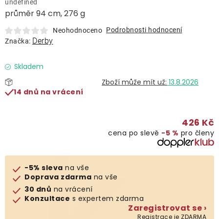
undefined
Lehátka
průměr 94 cm, 276 g
Podrobnosti hodnocení
Neohodnoceno
Doplňky
Derby
Značka:
Deštníky
Skladem
13.8.2026
14 dnů na vrácení
Gastro produkty
426 Kč
Kolekce
cena po slevě
−5 %
pro členy
Prodávané značky
-5% sleva
na vše
Doprava zdarma
na vše
Klub výhod
30 dnů
na vrácení
Konzultace
s expertem zdarma
Zaregistrovat se ›
Naše katalogy
Registrace je ZDARMA