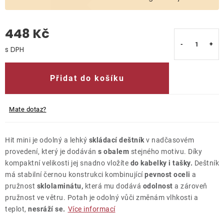
O nás
448 Kč
Kontakty
Měrná cena:
Přidat do košíku
Mate dotaz?
Hit mini je odolný a lehký
skládací deštník
v nadčasovém
provedení, který je dodáván
s obalem
stejného motivu. Díky
kompaktní velikosti jej snadno vložíte
do kabelky i tašky.
Deštník
má stabilní černou konstrukci kombinující
pevnost oceli
a
pružnost
sklolaminátu,
která mu dodává
odolnost
a zároveň
pružnost ve větru. Potah je odolný vůči změnám vlhkosti a
teplot,
nesráží se.
Více informací