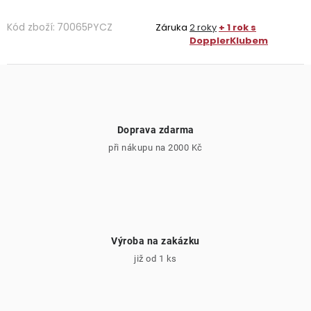
Kód zboží:
70065PYCZ
Záruka
2 roky
+ 1 rok s
DopplerKlubem
Doprava zdarma
při nákupu na 2000 Kč
Výroba na zakázku
již od 1 ks