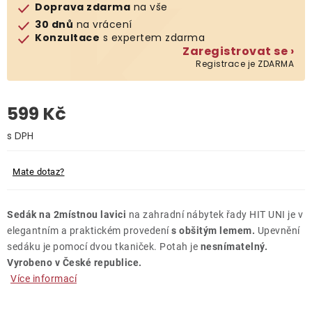
Doprava zdarma
na vše
30 dnů
na vrácení
O nás
Konzultace
s expertem zdarma
Zaregistrovat se ›
Kontakty
Registrace je ZDARMA
599 Kč
Měrná cena:
Mate dotaz?
Sedák na 2místnou lavici
na zahradní nábytek řady HIT UNI je v
elegantním a praktickém provedení
s obšitým lemem.
Upevnění
sedáku je pomocí dvou tkaniček. Potah je
nesnímatelný.
Vyrobeno v České republice.
Více informací