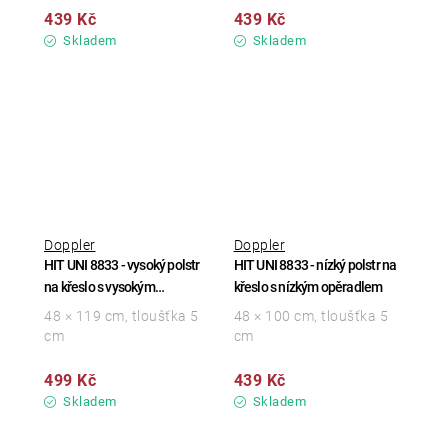
439 Kč
439 Kč
Skladem
Skladem
Doppler
Doppler
HIT UNI 8833 - vysoký polstr
HIT UNI 8833 - nízký polstr na
na křeslo s vysokým
křeslo s nízkým opěradlem
opěradlem
48 × 119 cm, tloušťka 5
48 × 100 cm, tloušťka 5
cm
cm
499 Kč
439 Kč
Skladem
Skladem