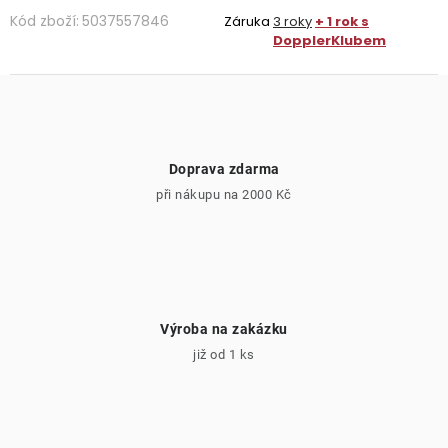
Kód zboží:
5037557846
Záruka
3 roky
+ 1 rok s
DopplerKlubem
Doprava zdarma
při nákupu na 2000 Kč
Výroba na zakázku
již od 1 ks