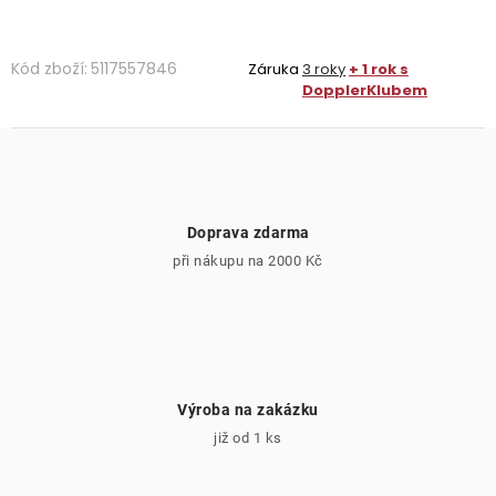
Kód zboží:
5117557846
Záruka
3 roky
+ 1 rok s
DopplerKlubem
Doprava zdarma
při nákupu na 2000 Kč
Výroba na zakázku
již od 1 ks