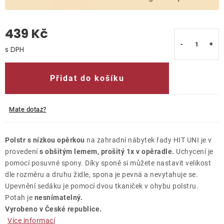
O nás
439 Kč
Kontakty
Měrná cena:
Přidat do košíku
Mate dotaz?
Polstr s nízkou opěrkou
na zahradní nábytek řady HIT UNI je v
provedení
s obšitým lemem, prošitý 1x v opěradle.
Uchycení je
pomocí posuvné spony. Díky sponě si můžete nastavit velikost
dle rozměru a druhu židle, spona je pevná a nevytahuje se.
Upevnění sedáku je pomocí dvou tkaniček v ohybu polstru.
Potah je
nesnímatelný.
Vyrobeno v České republice.
Více informací