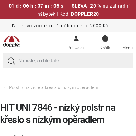
01 d : 06 h : 37 m : 05 s
SLEVA -20 %
na zahradní
nábytek | Kód:
DOPPLER20
Přejít
Doprava zdarma při nákupu nad 2000 Kč
Sedací soupravy
na
NÁKUPN
obsah
KOŠÍK
Slunečníky
Křesla a židle
Polstry a sedáky
Polstry na židle a křesla s nízkým opěradlem
Stoly
HIT UNI 7846 - nízký polstr na
křeslo s nízkým opěradlem
Lavice a houpačky