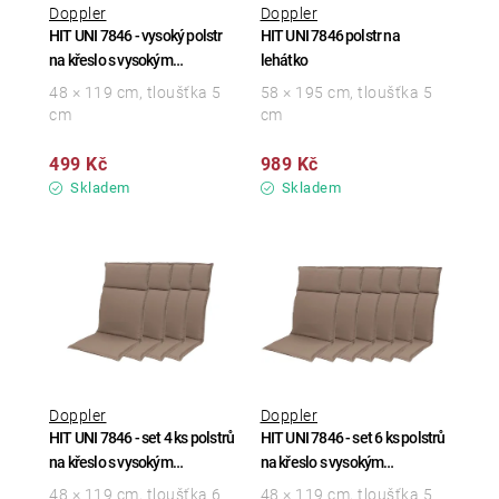
Doppler
Doppler
HIT UNI 7846 - vysoký polstr
HIT UNI 7846 polstr na
na křeslo s vysokým
lehátko
opěradlem
48 × 119 cm, tloušťka 5
58 × 195 cm, tloušťka 5
cm
cm
499 Kč
989 Kč
Skladem
Skladem
Doppler
Doppler
HIT UNI 7846 - set 4 ks polstrů
HIT UNI 7846 - set 6 ks polstrů
na křeslo s vysokým
na křeslo s vysokým
opěradlem
opěradlem
48 × 119 cm, tloušťka 6
48 × 119 cm, tloušťka 5