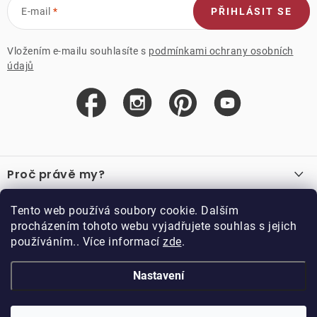
E-mail
PŘIHLÁSIT SE
Vložením e-mailu souhlasíte s
podmínkami ochrany osobních
údajů
Z
á
Proč právě my?
p
a
O nás
Důležité odkazy
Tento web používá soubory cookie. Dalším
Recenze
t
procházením tohoto webu vyjadřujete souhlas s jejich
Velkoobchod
í
používáním.. Více informací
zde
.
O nákupu
Vzorková prodejna
Vrácení a reklamace
Kontakty
Nastavení
Kontakty
Obchodní podmínky
Kariéra
Podmínky věrnostního programu
Blog
Doppler CZ spol. s.r.o.,