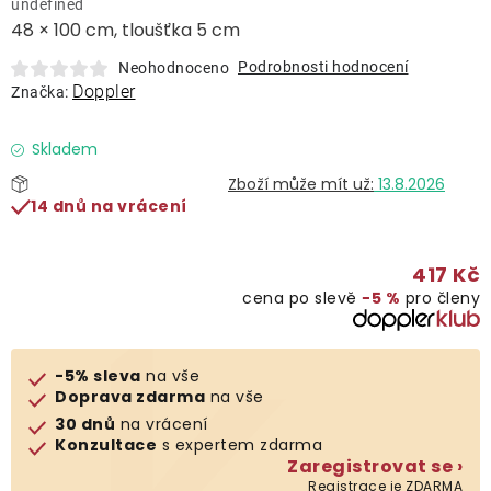
undefined
Lehátka
48 × 100 cm, tloušťka 5 cm
Podrobnosti hodnocení
Neohodnoceno
Doplňky
Doppler
Značka:
Deštníky
Skladem
13.8.2026
14 dnů na vrácení
Gastro produkty
417 Kč
Kolekce
cena po slevě
−5 %
pro členy
Prodávané značky
-5% sleva
na vše
Doprava zdarma
na vše
Klub výhod
30 dnů
na vrácení
Konzultace
s expertem zdarma
Zaregistrovat se ›
Naše katalogy
Registrace je ZDARMA