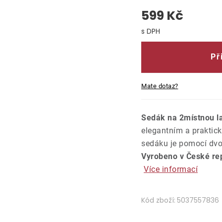
599 Kč
Měrná cena:
Př
Mate dotaz?
Sedák na 2místnou la
elegantním a praktic
sedáku je pomocí dvo
Vyrobeno v České rep
Více informací
Kód zboží:
5037557836