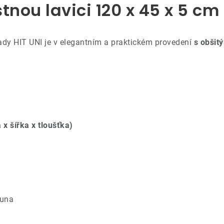
tnou lavici 120 x 45 x 5 cm
ady HIT UNI je v elegantním a praktickém provedení
s obšit
 x šířka x tloušťka)
ouna