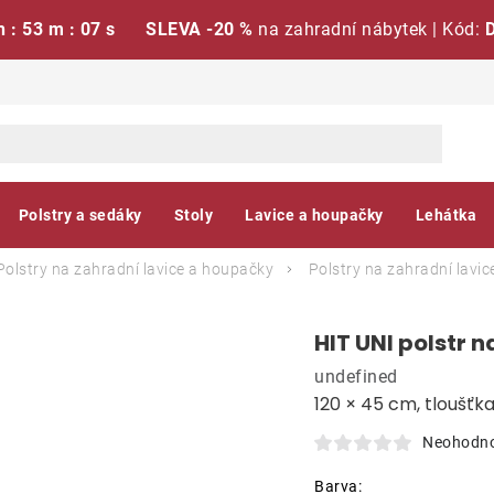
h : 53 m : 06 s
SLEVA -20 %
na zahradní nábytek | Kód:
Polstry a sedáky
Stoly
Lavice a houpačky
Lehátka
Polstry na zahradní lavice a houpačky
Polstry na zahradní lavic
HIT UNI polstr 
undefined
120 × 45 cm, tloušťk
Neohodn