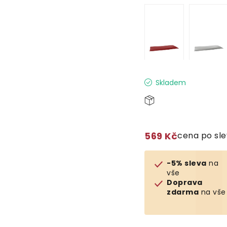
Skladem
569 Kč
cena po sl
-5% sleva
na
vše
Doprava
zdarma
na vše