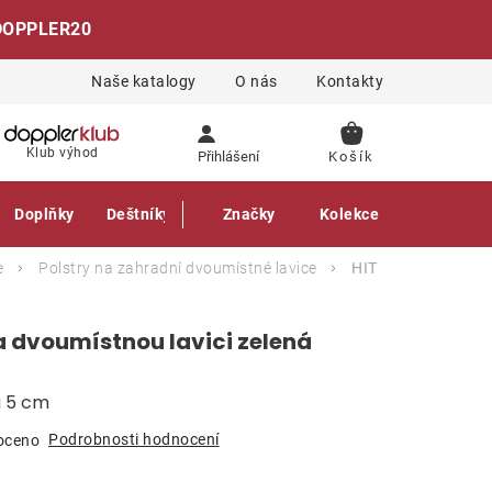
DOPPLER20
Naše katalogy
O nás
Kontakty
NÁKUPNÍ
Klub výhod
Přihlášení
KOŠÍK
Doplňky
Deštníky
Gastro produkty
Značky
Kolekce
e
Polstry na zahradní dvoumístné lavice
HIT
na dvoumístnou lavici zelená
a 5 cm
Podrobnosti hodnocení
oceno