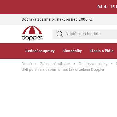
04 d : 15 
Přejít
Doprava zdarma při nákupu nad 2000 Kč
na
obsah
Sedací soupravy
Slunečníky
Křesla a židle
Domů
Zahradní nábytek
Polstry a sedáky
UNI polstr na dvoumístnou lavici zelená
Doppler