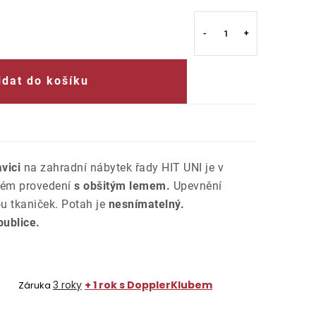
idat do košíku
vici
na zahradní nábytek řady HIT UNI je v
kém provedení
s obšitým lemem.
Upevnění
u tkaniček. Potah je
nesnímatelný.
ublice.
3 roky
+ 1 rok s DopplerKlubem
Záruka