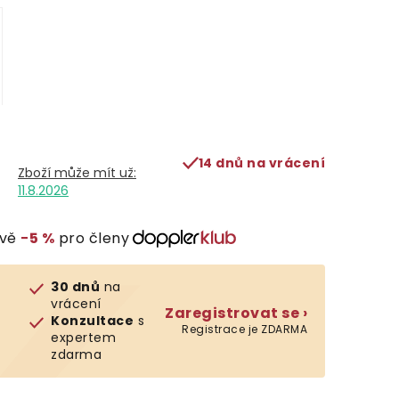
14 dnů na vrácení
11.8.2026
evě
−5 %
pro členy
30 dnů
na
vrácení
Zaregistrovat se ›
Konzultace
s
Registrace je ZDARMA
expertem
zdarma