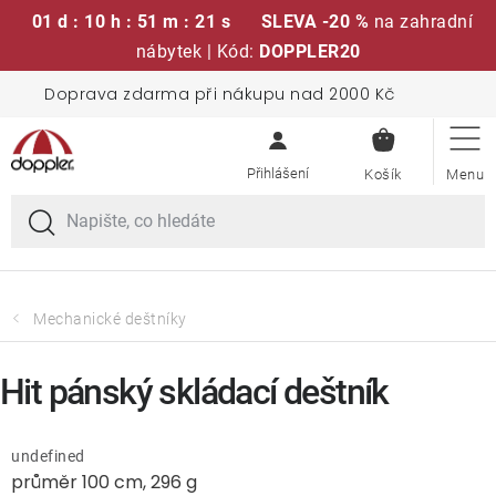
01 d : 10 h : 51 m : 21 s
SLEVA -20 %
na zahradní
nábytek | Kód:
DOPPLER20
Přejít
Doprava zdarma při nákupu nad 2000 Kč
Sedací soupravy
na
NÁKUPN
obsah
KOŠÍK
Slunečníky
Křesla a židle
Polstry a sedáky
Mechanické deštníky
Stoly
Hit pánský skládací deštník
Lavice a houpačky
undefined
průměr 100 cm, 296 g