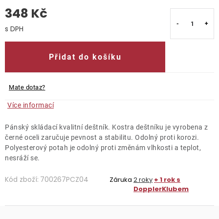
348 Kč
O nás
Měrná cena:
Kontakty
Přidat do košíku
Mate dotaz?
Více informací
Pánský skládací kvalitní deštník. Kostra deštníku je vyrobena z
černé oceli zaručuje pevnost a stabilitu. Odolný proti korozi.
Polyesterový potah je odolný proti změnám vlhkosti a teplot,
nesráží se.
Kód zboží:
700267PCZ04
Záruka
2 roky
+ 1 rok s
DopplerKlubem