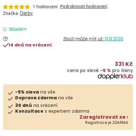
Lehátka
Podrobnosti hodnocení
1 hodnocení
Derby
Značka:
Doplňky
Skladem
13.8.2026
Deštníky
14 dnů na vrácení
Gastro produkty
331 Kč
cena po slevě
−5 %
pro členy
Kolekce
-5% sleva
na vše
Prodávané značky
Doprava zdarma
na vše
30 dnů
na vrácení
Konzultace
s expertem zdarma
Klub výhod
Zaregistrovat se ›
Registrace je ZDARMA
Naše katalogy