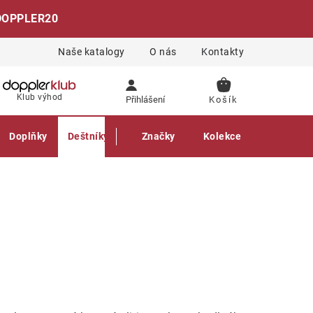
DOPPLER20
Naše katalogy
O nás
Kontakty
NÁKUPNÍ
Klub výhod
Přihlášení
KOŠÍK
Doplňky
Deštníky
Gastro produkty
Značky
Kolekce