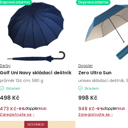
ý
Doprava zdarma
Doprava zdarma
e
p
n
í
s
p
p
r
r
o
o
Derby
Doppler
d
Golf Uni Navy skládací deštník
Zero Ultra Sun
d
u
průměr 134 cm, 580 g
unisex skládací deštník, 
u
Skladem
Skladem
k
498 Kč
998 Kč
k
t
473 Kč
948 Kč
t
−5%
−5%
ů
Zaregistrujte se
›
Zaregistrujte se
›
ů