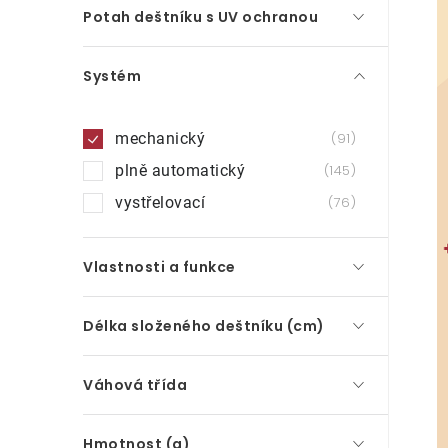
Potah deštníku s UV ochranou
Systém
mechanický
91
plně automatický
145
vystřelovací
76
Vlastnosti a funkce
Délka složeného deštníku (cm)
Váhová třída
Hmotnost (g)