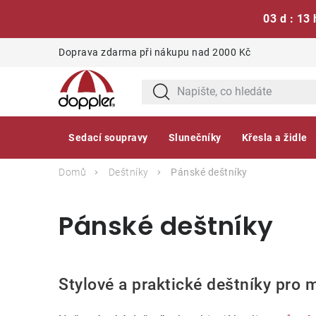
03 d : 13 
Přejít
Doprava zdarma při nákupu nad 2000 Kč
na
obsah
Sedací soupravy
Slunečníky
Křesla a židle
Domů
Deštníky
Pánské deštníky
Pánské deštníky
Stylové a praktické deštníky pro