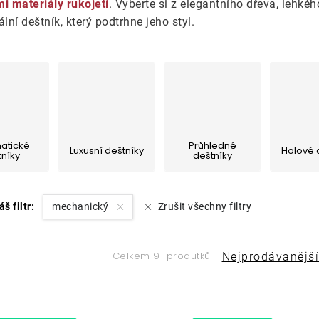
i materiály rukojetí
. Vyberte si z elegantního dřeva, lehké
í deštník, který podtrhne jeho styl.
atické
Průhledné
Luxusní deštníky
Holové 
tníky
deštníky
áš filtr:
mechanický
Zrušit všechny filtry
Ř
Celkem 91 produtků
Nejprodávanější
a
V
z