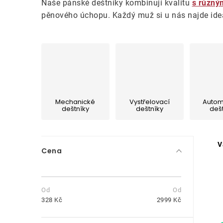
Naše pánské deštníky kombinují kvalitu
s různým
pěnového úchopu. Každý muž si u nás najde ideáln
Mechanické
Vystřelovací
Autom
deštníky
deštníky
deš
P
V
Cena
o
s
t
328
Kč
2999
Kč
r