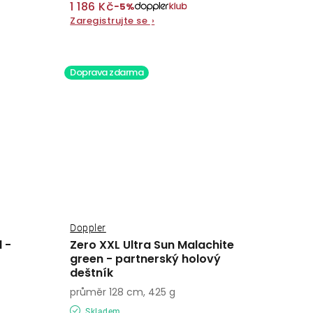
1 186 Kč
−5%
Zaregistrujte se
›
Doprava zdarma
Doppler
 -
Zero XXL Ultra Sun Malachite
green - partnerský holový
deštník
průměr 128 cm, 425 g
Skladem