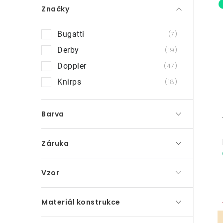
Značky
a
n
Bugatti
7
i
n
Derby
19
Doppler
47
í
Knirps
18
p
a
Barva
n
e
Záruka
l
Vzor
Materiál konstrukce