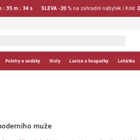
h : 35 m : 33 s
SLEVA -20 %
na zahradní nábytek | Kód:
Polstry a sedáky
Stoly
Lavice a houpačky
Lehátka
 moderního muže