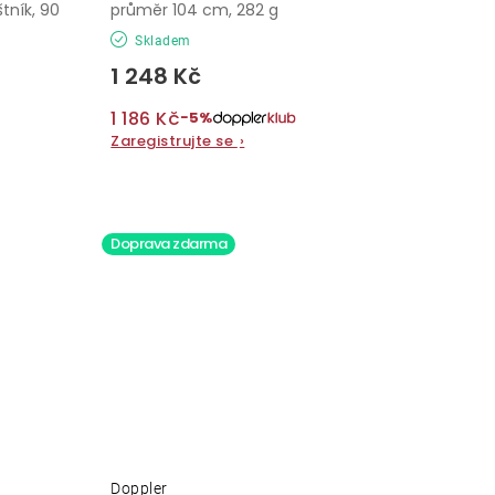
tník, 90
průměr 104 cm, 282 g
Skladem
1 248 Kč
1 186 Kč
−5%
Zaregistrujte se
›
Doprava zdarma
Doppler