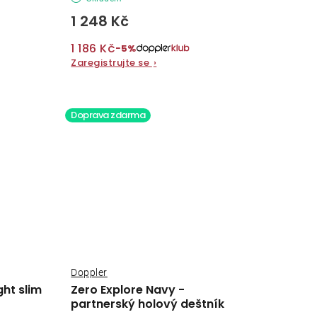
1 248 Kč
1 186 Kč
−5%
Zaregistrujte se
›
Doprava zdarma
Doppler
ght slim
Zero Explore Navy -
partnerský holový deštník