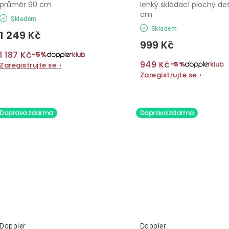
průměr 90 cm
lehký skládací plochý deš
cm
Skladem
Skladem
1 249 Kč
999 Kč
1 187 Kč
−5%
949 Kč
−5%
Zaregistrujte se
›
Zaregistrujte se
›
Doprava zdarma
Doprava zdarma
Doppler
Doppler