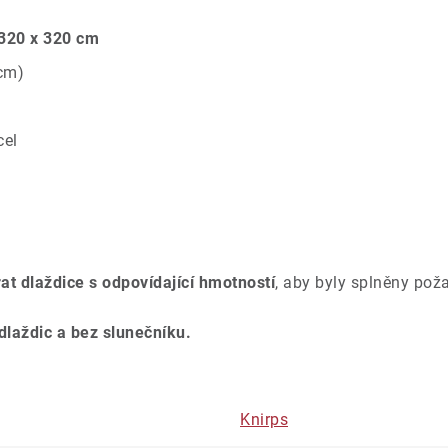
 320 x 320 cm
 cm)
cel
rat dlaždice s odpovídající hmotností
, aby byly splněny po
laždic a bez slunečníku.
Knirps