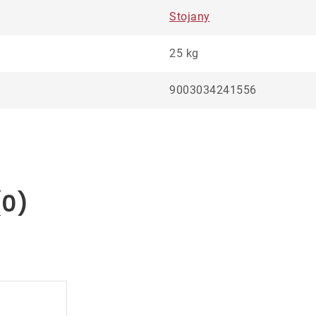
Stojany
25 kg
9003034241556
(0)
.