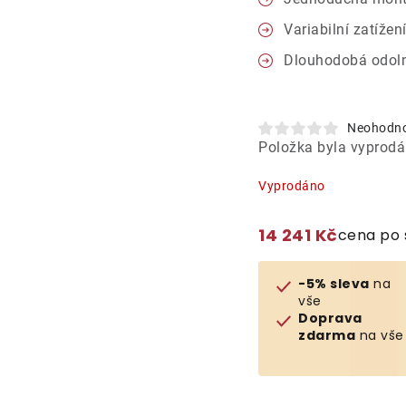
Variabilní zatížen
Dlouhodobá odol
Neohodn
Položka byla vyprod
Vyprodáno
14 241 Kč
cena po 
-5% sleva
na
vše
Doprava
zdarma
na vše