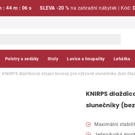
h : 44 m : 05 s
SLEVA -20 %
na zahradní nábytek | Kód:
Polstry a sedáky
Stoly
Lavice a houpačky
Lehátka
KNIRPS dlaždicový stojan kovový pro výkyvné slunečníky (bez dlaž
KNIRPS dlaždic
slunečníky (bez
Maximální stabili
Jednoduchá mon