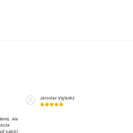
Jaroslav Viglaský
lémů. Ale
otože
od nabízí