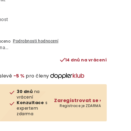
í
nost
Podrobnosti hodnocení
oceno
ána…
14 dnů na vrácení
slevě
−5 %
pro členy
30 dnů
na
vrácení
Zaregistrovat se ›
Konzultace
s
Registrace je ZDARMA
expertem
zdarma