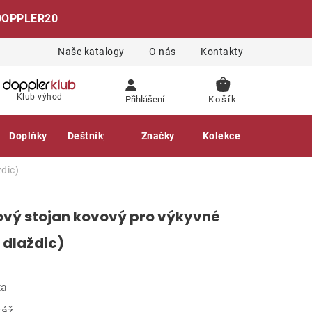
DOPPLER20
Naše katalogy
O nás
Kontakty
NÁKUPNÍ
Klub výhod
Přihlášení
KOŠÍK
Doplňky
Deštníky
Gastro produkty
Značky
Kolekce
dic)
ový stojan kovový pro výkyvné
 dlaždic)
ta
táž