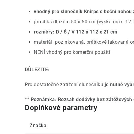
vhodný pro slunečník Knirps s boční nohou
pro 4 ks dlaždic 50 x 50 cm (výška max. 12
rozměry: D / Š / V 112 x 112 x 21 cm
materiál: pozinkovaná, práškově lakovaná o
NENÍ vhodný pro komerční použití
DŮLEŽITÉ:
Pro dostatečné zatížení slunečníku
je nutné vyb
**
Poznámka: Rozsah dodávky bez zátěžových d
Doplňkové parametry
Značka