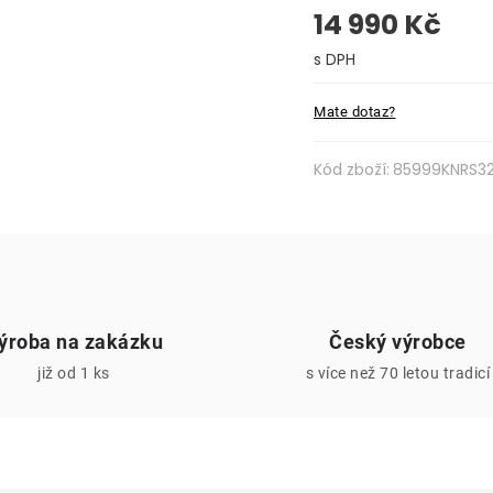
14 990 Kč
Měrná cena:
Mate dotaz?
Kód zboží:
85999KNRS3
ýroba na zakázku
Český výrobce
již od 1 ks
s více než 70 letou tradicí