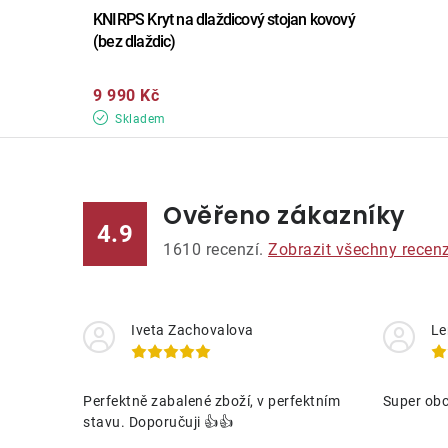
KNIRPS Kryt na dlaždicový stojan kovový
(bez dlaždic)
9 990 Kč
Skladem
Ověřeno zákazníky
4.9
1610
recenzí.
Zobrazit všechny recen
Iveta Zachovalova
Le
Perfektně zabalené zboží, v perfektním
Super obc
stavu. Doporučuji 👍👍