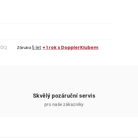
20Q
5 let
+ 1 rok s DopplerKlubem
Záruka
Skvělý pozáruční servis
pro naše zákazníky