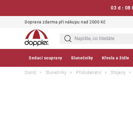
03 d : 08 
Přejít
Doprava zdarma při nákupu nad 2000 Kč
na
obsah
Sedací soupravy
Slunečníky
Křesla a židle
Domů
Slunečníky
Příslušenství
Stojany