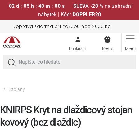
02 d : 05 h : 40 m : 00 s
SLEVA -20 %
na zahradní
nábytek | Kód:
DOPPLER20
Přejít
Doprava zdarma při nákupu nad 2000 Kč
Sedací soupravy
na
NÁKUPN
obsah
KOŠÍK
Slunečníky
Křesla a židle
Polstry a sedáky
Stojany
Stoly
KNIRPS Kryt na dlaždicový stojan
kovový (bez dlaždic)
Lavice a houpačky