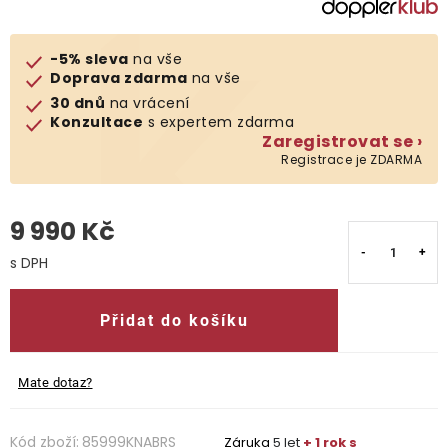
O nás
-5% sleva
na vše
Doprava zdarma
na vše
Kontakty
30 dnů
na vrácení
Konzultace
s expertem zdarma
Zaregistrovat se ›
Registrace je ZDARMA
9 990 Kč
Měrná cena:
Přidat do košíku
Mate dotaz?
Kód zboží:
85999KNABRS
Záruka
5 let
+ 1 rok s