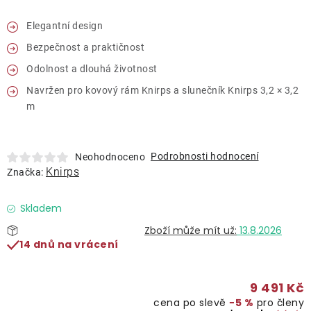
Lehátka
Elegantní design
Bezpečnost a praktičnost
Doplňky
Odolnost a dlouhá životnost
Deštníky
Navržen pro kovový rám Knirps a slunečník Knirps 3,2 × 3,2
m
Gastro produkty
Podrobnosti hodnocení
Neohodnoceno
Knirps
Značka:
Kolekce
Skladem
Prodávané značky
13.8.2026
14 dnů na vrácení
Klub výhod
9 491 Kč
Naše katalogy
cena po slevě
−5 %
pro členy