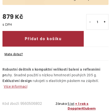
O nás
879 Kč
Kontakty
Měrná cena:
Přidat do košíku
Mate dotaz?
Robustní deštník s kompaktní velikostí balení a reflexními
pr
uhy. Snadné použití s ​​nízkou hmotností pouhých 205 g.
Exkluzivní design
rukojeti s elastickým páskem na zápěstí.
Více informací
Kód zboží:
9560506802
Záruka
5 let
+ 1 rok s
DopplerKlubem