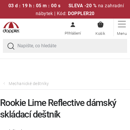
03 d : 19 h : 04 m : 59 s
SLEVA -20 %
na zahradní
nábytek | Kód:
DOPPLER20
NÁKUPN
Přejít
Sedací soupravy
KOŠÍK
na
obsah
Doprava zdarma při nákupu nad 2000 Kč
Slunečníky
Křesla a židle
Polstry a sedáky
Mechanické deštníky
Stoly
Rookie Lime Reflective dámský
skládací deštník
Lavice a houpačky