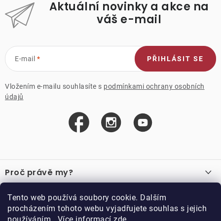
Aktuální novinky a akce na
váš e-mail
E-mail
PŘIHLÁSIT SE
Vložením e-mailu souhlasíte s
podmínkami ochrany osobních
údajů
Z
á
Proč právě my?
p
a
O nás
Důležité odkazy
Tento web používá soubory cookie. Dalším
Recenze
t
procházením tohoto webu vyjadřujete souhlas s jejich
Velkoobchod
í
používáním.. Více informací
zde
.