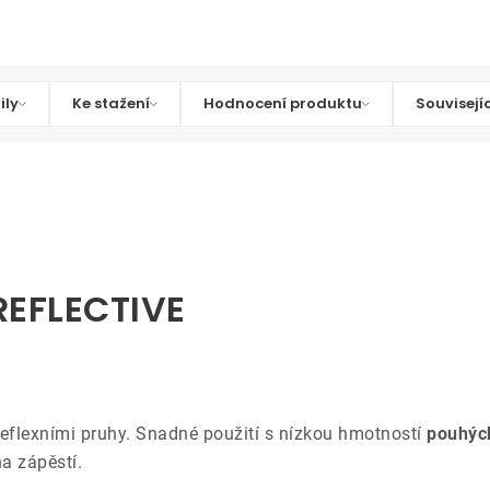
ily
Ke stažení
Hodnocení produktu
Souvisejí
REFLECTIVE
reflexními pruhy. Snadné použití s ​​nízkou hmotností
pouhýc
a zápěstí.