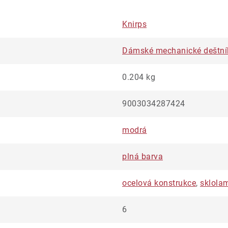
Knirps
Dámské mechanické deštní
0.204 kg
9003034287424
modrá
plná barva
ocelová konstrukce
,
sklola
6