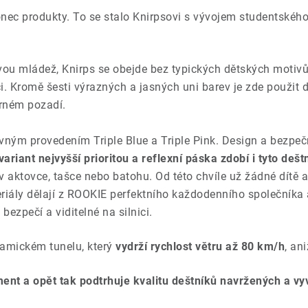
nec produkty. To se stalo Knirpsovi s vývojem studentskéh
ou mládež, Knirps se obejde bez typických dětských motivů
i. Kromě šesti výrazných a jasných uni barev je zde použit 
rném pozadí.
vným provedením Triple Blue a Triple Pink. Design a bezp
variant
nejvyšší prioritou a reflexní páska
zdobí i tyto dešt
 v aktovce, tašce nebo batohu. Od této chvíle už žádné dítě
iály dělají z ROOKIE perfektního každodenního společníka a 
bezpečí a viditelné na silnici.
namickém tunelu, který
vydrží rychlost větru až 80 km/h
, an
iment a opět tak podtrhuje kvalitu deštníků navržených a v