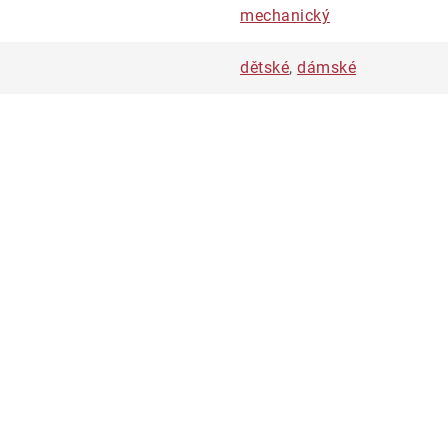
mechanický
dětské
,
dámské