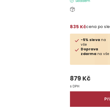
Skladem
835 Kč
cena po sl
-5% sleva
na
vše
Doprava
zdarma
na vše
879 Kč
Měrná cena:
Př