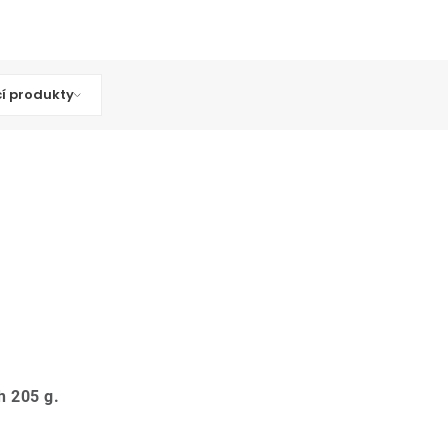
cí produkty
h 205 g.