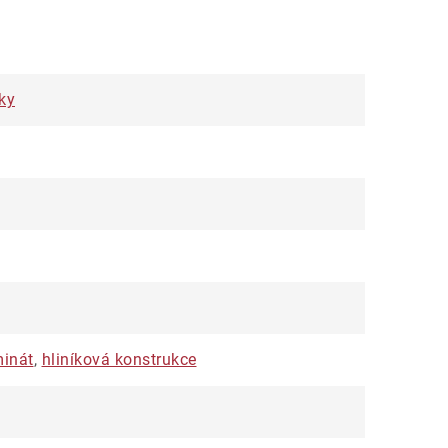
ky
minát
,
hliníková konstrukce