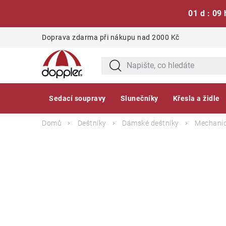
01 d : 09 
Přejít
Doprava zdarma při nákupu nad 2000 Kč
na
obsah
Sedací soupravy
Slunečníky
Křesla a židle
Domů
Deštníky
Dámské deštníky
Mechanic