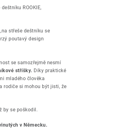
o deštníku ROOKIE,
,na střeše deštníku se
drzý poutavý design
ečnost se samozřejmě nesmí
níkové stříšky.
Díky praktické
 ani mladého člověka
rodiče si mohou být jisti, že
iž by se poškodil.
yvinutých v Německu.