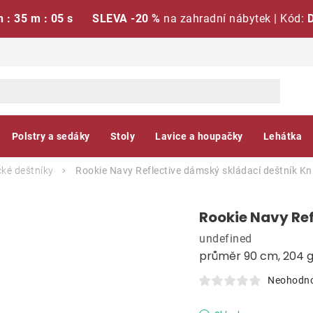
h : 35 m : 04 s
SLEVA -20 %
na zahradní nábytek | Kód:
Polstry a sedáky
Stoly
Lavice a houpačky
Lehátka
ké deštníky
Rookie Navy Reflective dámský skládací deštník
Kn
Rookie Navy Re
undefined
průměr 90 cm, 204 
Neohodn