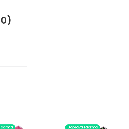
(0)
.
zdarma
Doprava zdarma