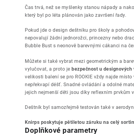
Čas trvá, než se myšlenky stanou nápady a nako
který byl po léta plánován jako završení řady.
Pokud jde o design deštníku pro školy a pohodov
nepovalují žádní jednorožci, princezny nebo drac
Bubble Bust s neonově barevnými cákanci na če
Můžete si také vybrat mezi geometrickým a bare
vylučovat, a proto je
bezpečnost u designových 
velikosti balení se pro ROOKIE vždy najde místo
nepřekvapí déšť. Snadné ovládání a odolné mater
jejich nejmenší děti jsou díky reflexním prvkům v 
Deštník byl samozřejmě testován také v aerody
Knirps poskytuje pětiletou záruku na celý sort
Doplňkové parametry