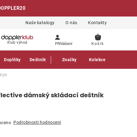
DOPPLER20
Naše katalogy
O nás
Kontakty
NÁKUPNÍ
Klub výhod
Přihlášení
KOŠÍK
Doplňky
Deštníky
Gastro produkty
Značky
Kolekce
irps
flective dámský skládací deštník
g
Podrobnosti hodnocení
oceno