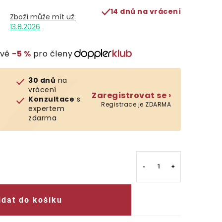
14 dnů na vrácení
13.8.2026
evě
−5 %
pro členy
30 dnů
na
vrácení
Zaregistrovat se ›
Konzultace
s
Registrace je ZDARMA
expertem
zdarma
idat do košíku