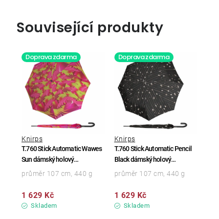
Související produkty
Doprava zdarma
Doprava zdarma
Knirps
Knirps
T.760 Stick Automatic Wawes
T.760 Stick Automatic Pencil
Sun dámský holový
Black dámský holový
vystřelovací deštník
vystřelovací deštník
průměr 107 cm, 440 g
průměr 107 cm, 440 g
1 629 Kč
1 629 Kč
Skladem
Skladem