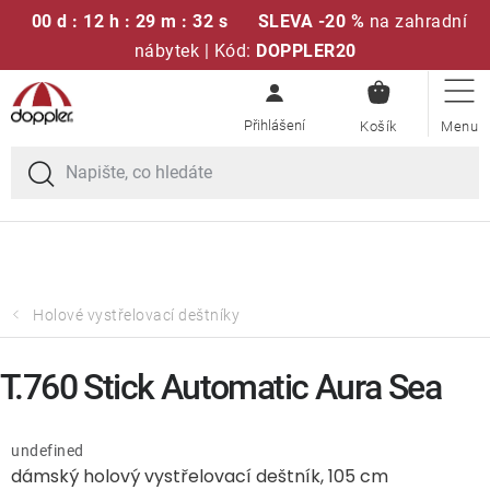
00 d : 12 h : 29 m : 31 s
SLEVA -20 %
na zahradní
nábytek | Kód:
DOPPLER20
NÁKUPN
Přejít
Sedací soupravy
KOŠÍK
na
obsah
Doprava zdarma při nákupu nad 2000 Kč
Slunečníky
Křesla a židle
Polstry a sedáky
Holové vystřelovací deštníky
Stoly
T.760 Stick Automatic Aura Sea
Lavice a houpačky
undefined
dámský holový vystřelovací deštník, 105 cm