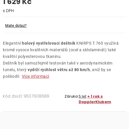
1 629 Kč
O nás
Měrná cena:
Kontakty
Mate dotaz?
Elegantní
holový vystřelovací deštník
KNIRPS T.760 využívá
kromě vysoce kvalitních materiálů (ocel a sklolaminát) také
kvalitní polyesterovou tkaninu.
Deštník byl samozřejmě testován také v aerodynamickém
tunelu, který
vydrží rychlost větru až 80 km/h
, aniž by se
poškodil.
Více informací
Kód zboží:
9637608689
Záruka
5 let
+ 1 rok s
DopplerKlubem