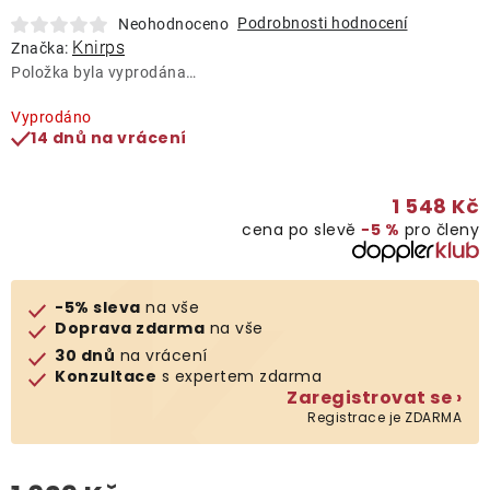
Lehátka
Podrobnosti hodnocení
Neohodnoceno
Knirps
Značka:
Položka byla vyprodána…
Doplňky
Vyprodáno
14 dnů na vrácení
Deštníky
1 548 Kč
Gastro produkty
cena po slevě
−5 %
pro členy
Kolekce
-5% sleva
na vše
Doprava zdarma
na vše
Prodávané značky
30 dnů
na vrácení
Konzultace
s expertem zdarma
Zaregistrovat se ›
Klub výhod
Registrace je ZDARMA
Naše katalogy