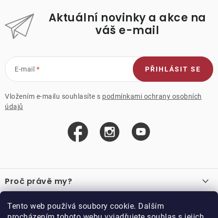
Aktuální novinky a akce na
váš e-mail
E-mail
PŘIHLÁSIT SE
Vložením e-mailu souhlasíte s
podmínkami ochrany osobních
údajů
Z
á
Proč právě my?
p
a
O nás
Důležité odkazy
Tento web používá soubory cookie. Dalším
Recenze
t
procházením tohoto webu vyjadřujete souhlas s jejich