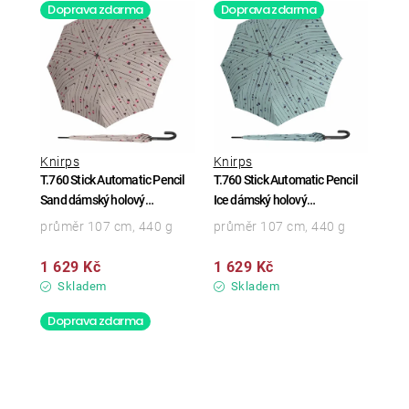
Doprava zdarma
Doprava zdarma
Knirps
Knirps
T.760 Stick Automatic Pencil
T.760 Stick Automatic Pencil
Sand dámský holový
Ice dámský holový
vystřelovací deštník
vystřelovací deštník
průměr 107 cm, 440 g
průměr 107 cm, 440 g
1 629 Kč
1 629 Kč
Skladem
Skladem
Doprava zdarma