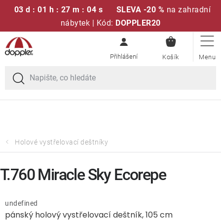
03 d : 01 h : 27 m : 04 s
SLEVA -20 %
na zahradní
nábytek | Kód:
DOPPLER20
NÁKUPN
Přejít
Sedací soupravy
KOŠÍK
na
obsah
Doprava zdarma při nákupu nad 2000 Kč
Slunečníky
Křesla a židle
Polstry a sedáky
Holové vystřelovací deštníky
Stoly
T.760 Miracle Sky Ecorepe
Lavice a houpačky
undefined
pánský holový vystřelovací deštník, 105 cm