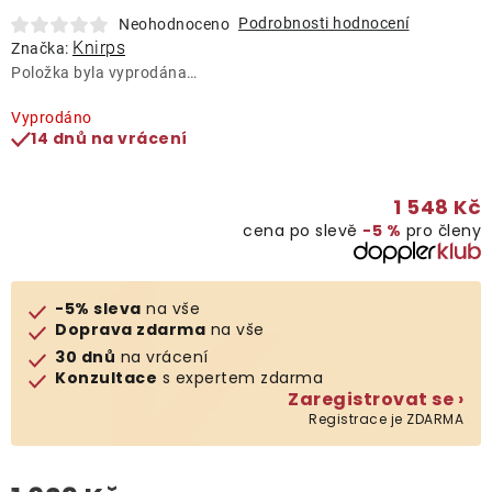
Lehátka
Podrobnosti hodnocení
Neohodnoceno
Knirps
Značka:
Položka byla vyprodána…
Doplňky
Vyprodáno
14 dnů na vrácení
Deštníky
1 548 Kč
Gastro produkty
cena po slevě
−5 %
pro členy
Kolekce
-5% sleva
na vše
Doprava zdarma
na vše
Prodávané značky
30 dnů
na vrácení
Konzultace
s expertem zdarma
Zaregistrovat se ›
Klub výhod
Registrace je ZDARMA
Naše katalogy