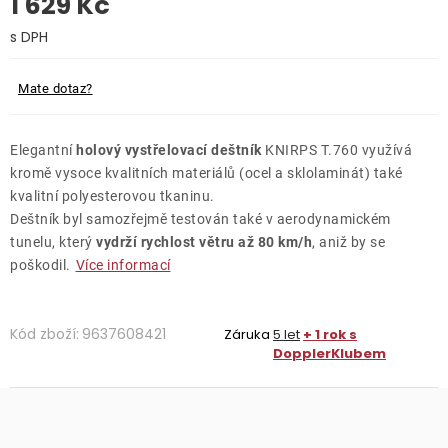
1 629 Kč
O nás
Měrná cena:
Kontakty
Mate dotaz?
Elegantní
holový vystřelovací deštník
KNIRPS T.760 využívá
kromě vysoce kvalitních materiálů (ocel a sklolaminát) také
kvalitní polyesterovou tkaninu.
Deštník byl samozřejmě testován také v aerodynamickém
tunelu, který
vydrží rychlost větru až 80 km/h
, aniž by se
poškodil.
Více informací
Kód zboží:
9637608421
Záruka
5 let
+ 1 rok s
DopplerKlubem