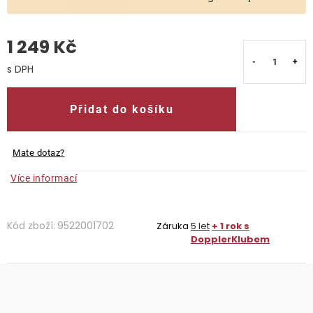
O nás
1 249 Kč
Kontakty
Měrná cena:
Přidat do košíku
Mate dotaz?
Více informací
Kód zboží:
9522001702
Záruka
5 let
+ 1 rok s
DopplerKlubem