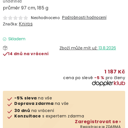
undefined
Lehátka
průměr 97 cm, 185 g
Podrobnosti hodnocení
Neohodnoceno
Doplňky
Knirps
Značka:
Deštníky
Skladem
13.8.2026
14 dnů na vrácení
Gastro produkty
1 187 Kč
Kolekce
cena po slevě
−5 %
pro členy
Prodávané značky
-5% sleva
na vše
Doprava zdarma
na vše
Klub výhod
30 dnů
na vrácení
Konzultace
s expertem zdarma
Zaregistrovat se ›
Naše katalogy
Registrace je ZDARMA