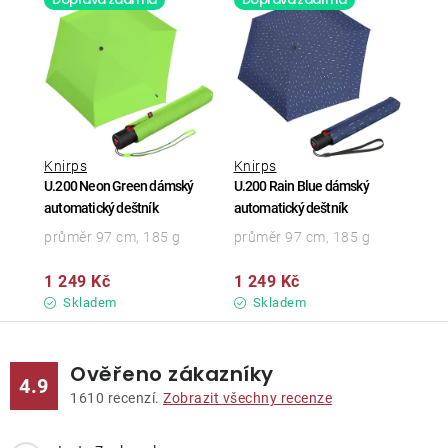
Knirps
Knirps
U.200 Neon Green dámský
U.200 Rain Blue dámský
automatický deštník
automatický deštník
průměr 97 cm, 185 g
průměr 97 cm, 185 g
1 249 Kč
1 249 Kč
Skladem
Skladem
Ověřeno zákazníky
4.9
1610
recenzí.
Zobrazit všechny recenze