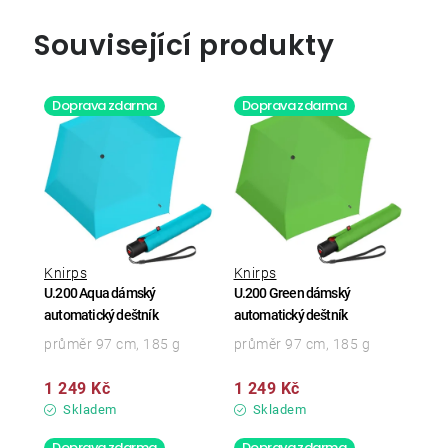
Související produkty
Doprava zdarma
Doprava zdarma
Knirps
Knirps
U.200 Aqua dámský
U.200 Green dámský
automatický deštník
automatický deštník
průměr 97 cm, 185 g
průměr 97 cm, 185 g
1 249 Kč
1 249 Kč
Skladem
Skladem
Doprava zdarma
Doprava zdarma