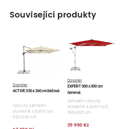
Související produkty
Doppler
Doppler
EXPERT 300 x 300 cm
ACTIVE 350 x 260 cm béžová
červená
zahradní výkyvný
výkyvný zahradní
slunečník s boční tyčí,
slunečník s boční tyčí,
300x300 cm
350x260 cm
39 990 Kč