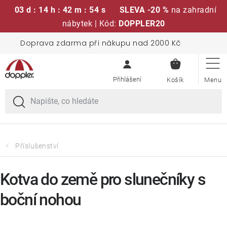
03 d : 14 h : 42 m : 53 s
SLEVA -20 %
na zahradní
nábytek | Kód:
DOPPLER20
Přejít
Doprava zdarma při nákupu nad 2000 Kč
Sedací soupravy
na
NÁKUPN
obsah
KOŠÍK
Slunečníky
Křesla a židle
Polstry a sedáky
Příslušenství
Stoly
Kotva do země pro slunečníky s
boční nohou
Lavice a houpačky