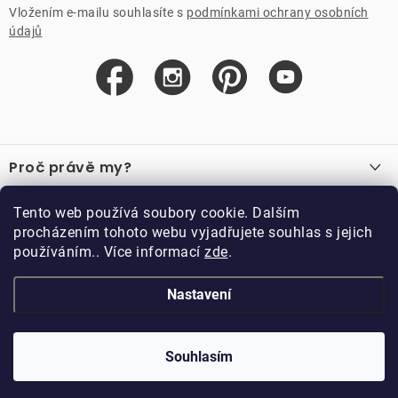
Vložením e-mailu souhlasíte s
podmínkami ochrany osobních
údajů
Z
á
Proč právě my?
p
a
O nás
Důležité odkazy
Tento web používá soubory cookie. Dalším
Recenze
t
procházením tohoto webu vyjadřujete souhlas s jejich
Velkoobchod
í
používáním.. Více informací
zde
.
O nákupu
Vzorková prodejna
Vrácení a reklamace
Kontakty
Nastavení
Kontakty
Obchodní podmínky
Kariéra
Podmínky věrnostního programu
Blog
Doppler CZ spol. s.r.o.,
Doppler klub
Trocnovská 70, 374 01
Souhlasím
Copyright 2026
DOPPLER CZ spol. s r.o.
. Všechna práva vyhrazena.
Trhové Sviny
Kolekce
Vytvořil Shoptet
Upravil ROIMARK