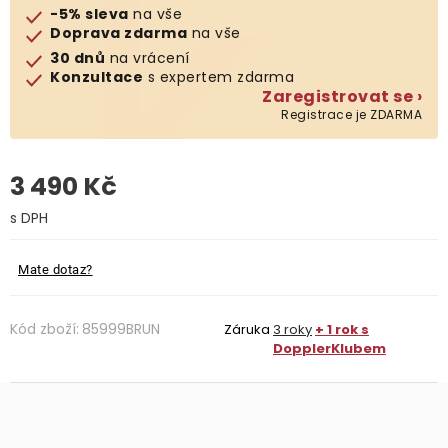
-5% sleva
na vše
Doprava zdarma
na vše
O nás
30 dnů
na vrácení
Konzultace
s expertem zdarma
Kontakty
Zaregistrovat se ›
Registrace je ZDARMA
3 490 Kč
Měrná cena:
Mate dotaz?
Kód zboží:
85999BRUN
Záruka
3 roky
+ 1 rok s
DopplerKlubem