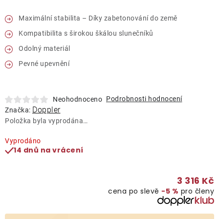
Lehátka
Maximální stabilita – Díky zabetonování do země
Kompatibilita s širokou škálou slunečníků
Doplňky
Odolný materiál
Deštníky
Pevné upevnění
Gastro produkty
Podrobnosti hodnocení
Neohodnoceno
Doppler
Značka:
Položka byla vyprodána…
Kolekce
Vyprodáno
14 dnů na vrácení
Prodávané značky
3 316 Kč
Klub výhod
cena po slevě
−5 %
pro členy
Naše katalogy