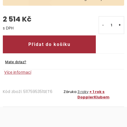
O nás
2 514 Kč
Kontakty
Měrná cena:
Přidat do košíku
Mate dotaz?
Více informací
Kód zboží:
5117595351SET6
Záruka
3 roky
+ 1 rok s
DopplerKlubem