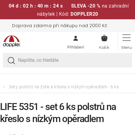
04 d : 02 h : 40 m : 23 s
SLEVA -20 %
na zahradní
nábytek | Kód:
DOPPLER20
Přejít
Doprava zdarma při nákupu nad 2000 Kč
Sedací soupravy
na
NÁKUPN
obsah
KOŠÍK
Slunečníky
Křesla a židle
Polstry a sedáky
Sety polstrů na židle a křesla s nízkým opěradlem - 6 ks
Stoly
LIFE 5351 - set 6 ks polstrů na
křeslo s nízkým opěradlem
Lavice a houpačky