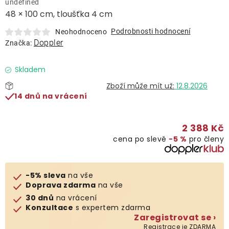
undefined
Lehátka
48 × 100 cm, tloušťka 4 cm
Podrobnosti hodnocení
Neohodnoceno
Doplňky
Doppler
Značka:
Deštníky
Skladem
12.8.2026
14 dnů na vrácení
Gastro produkty
2 388 Kč
Kolekce
cena po slevě
−5 %
pro členy
Prodávané značky
-5% sleva
na vše
Doprava zdarma
na vše
Klub výhod
30 dnů
na vrácení
Konzultace
s expertem zdarma
Zaregistrovat se ›
Naše katalogy
Registrace je ZDARMA