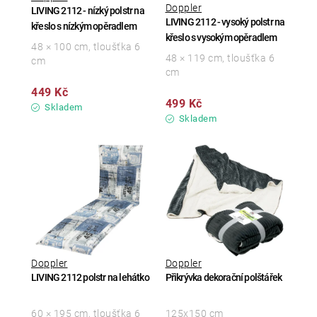
Doppler
LIVING 2112 - nízký polstr na
LIVING 2112 - vysoký polstr na
křeslo s nízkým opěradlem
křeslo s vysokým opěradlem
48 × 100 cm, tloušťka 6
48 × 119 cm, tloušťka 6
cm
cm
449 Kč
499 Kč
Skladem
Skladem
Doppler
Doppler
LIVING 2112 polstr na lehátko
Přikrývka dekorační polštářek
60 × 195 cm, tloušťka 6
125x150 cm