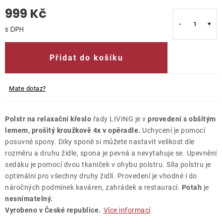
999 Kč
O nás
Měrná cena:
Kontakty
Přidat do košíku
Mate dotaz?
Polstr na relaxační křeslo
řady LIVING je v
provedení s obšitým
lemem, prošitý kroužkově 4x v opěradle.
Uchycení je pomocí
posuvné spony. Díky sponě si můžete nastavit velikost dle
rozměru a druhu židle, spona je pevná a nevytahuje se. Upevnění
sedáku je pomocí dvou tkaniček v ohybu polstru. Síla polstru je
optimální pro všechny druhy židlí. Provedení je vhodné i do
náročných podmínek kaváren, zahrádek a restaurací.
Potah
je
nesnímatelný.
Vyrobeno v České republice.
Více informací