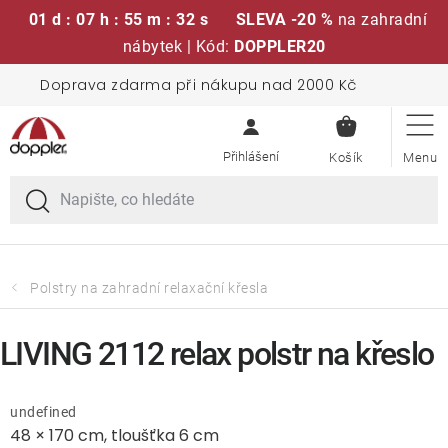
01 d : 07 h : 55 m : 31 s
SLEVA -20 %
na zahradní
nábytek | Kód:
DOPPLER20
Přejít
Doprava zdarma při nákupu nad 2000 Kč
Sedací soupravy
na
NÁKUPN
obsah
KOŠÍK
Slunečníky
Křesla a židle
Polstry a sedáky
Polstry na zahradní relaxační křesla
Stoly
LIVING 2112 relax polstr na křeslo
Lavice a houpačky
undefined
48 × 170 cm, tloušťka 6 cm