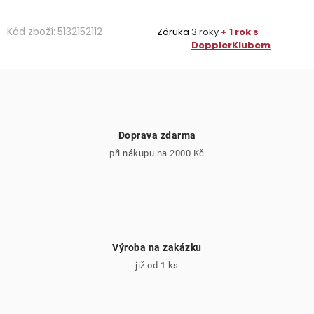
Kód zboží:
5132152112
Záruka
3 roky
+ 1 rok s
DopplerKlubem
Doprava zdarma
při nákupu na 2000 Kč
Výroba na zakázku
již od 1 ks