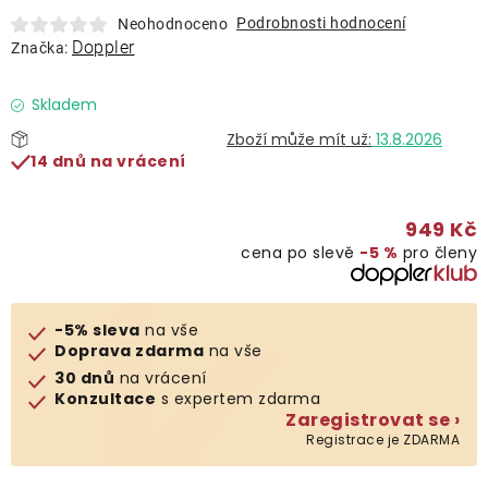
Lehátka
Podrobnosti hodnocení
Neohodnoceno
Doppler
Značka:
Doplňky
Skladem
13.8.2026
Deštníky
14 dnů na vrácení
Gastro produkty
949 Kč
cena po slevě
−5 %
pro členy
Kolekce
-5% sleva
na vše
Prodávané značky
Doprava zdarma
na vše
30 dnů
na vrácení
Konzultace
s expertem zdarma
Klub výhod
Zaregistrovat se ›
Registrace je ZDARMA
Naše katalogy