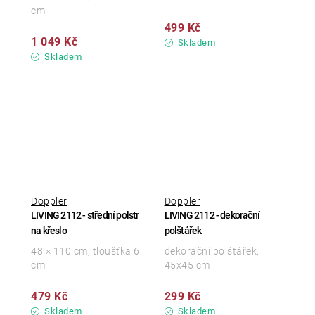
cm
499 Kč
1 049 Kč
Skladem
Skladem
Doppler
Doppler
LIVING 2112 - střední polstr
LIVING 2112 - dekorační
na křeslo
polštářek
48 × 110 cm, tloušťka 6
dekorační polštářek,
cm
45x45 cm
479 Kč
299 Kč
Skladem
Skladem