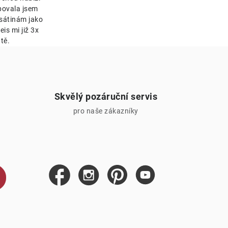
bovala jsem
esátinám jako
is mi již 3x
tě.
Skvělý pozáruční servis
pro naše zákazníky