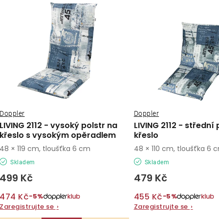
ý
e
p
n
í
s
p
p
r
r
o
o
Doppler
Doppler
d
LIVING 2112 - vysoký polstr na
LIVING 2112 - střední 
d
křeslo s vysokým opěradlem
křeslo
u
48 × 119 cm, tloušťka 6 cm
48 × 110 cm, tloušťka 6 
u
k
Skladem
Skladem
k
t
499 Kč
479 Kč
t
ů
474 Kč
455 Kč
−5%
−5%
ů
Zaregistrujte se
›
Zaregistrujte se
›