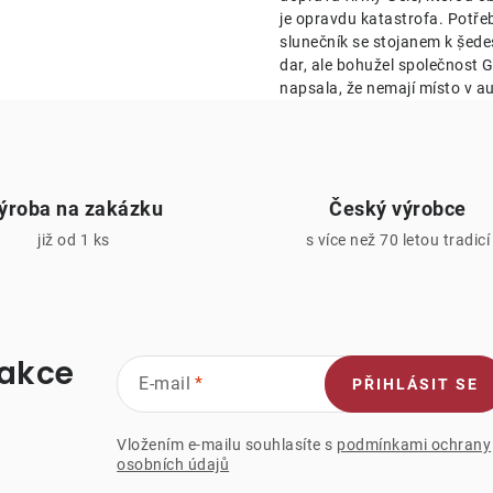
je opravdu katastrofa. Potře
v
slunečník se stojanem k ṣ̌ed
k
dar, ale bohužel společnost Ge
napsala, že nemají místo v au
y
v
ý
ýroba na zakázku
Český výrobce
p
již od 1 ks
s více než 70 letou tradicí
s
u
 akce
E-mail
PŘIHLÁSIT SE
Vložením e-mailu souhlasíte s
podmínkami ochrany
osobních údajů