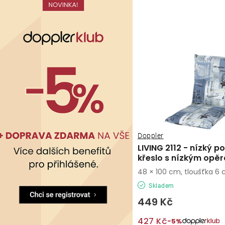
Doppler
LIVING 2112 - nízký po
křeslo s nízkým opě
48 × 100 cm, tloušťka 6
Skladem
449 Kč
427 Kč
−5%