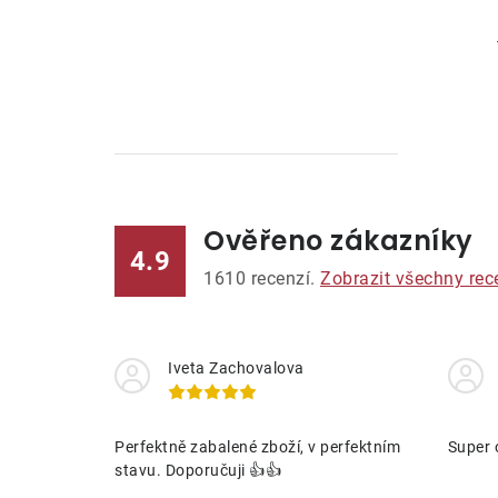
Ověřeno zákazníky
l
4.9
1610
recenzí.
Zobrazit všechny rec
Iveta Zachovalova
í
Perfektně zabalené zboží, v perfektním
Super 
stavu. Doporučuji 👍👍