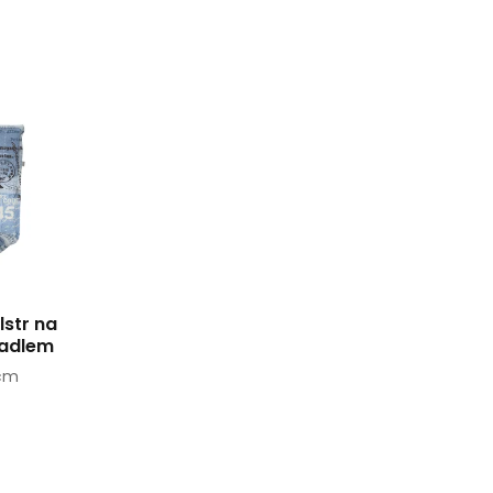
lstr na
radlem
 cm