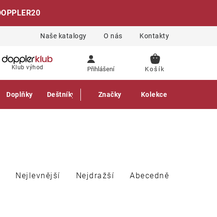
DOPPLER20
Naše katalogy
O nás
Kontakty
NÁKUPNÍ
Klub výhod
Přihlášení
KOŠÍK
Doplňky
Deštníky
Gastro produkty
Značky
Kolekce
Nejlevnější
Nejdražší
Abecedně