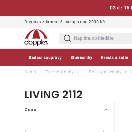
03 d : 15 
Přejít
Doprava zdarma při nákupu nad 2000 Kč
na
obsah
Sedací soupravy
Slunečníky
Křesla a židle
Domů
Zahradní nábytek
Polstry a sedáky
LIVING 2112
P
Cena
o
s