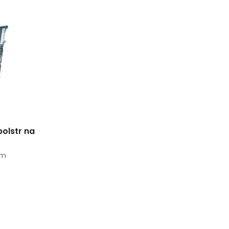
polstr na
cm