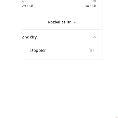
t
299
Kč
1049
Kč
r
i
Rozbalit filtr
a
n
Značky
n
Doppler
6
í
p
a
n
e
l