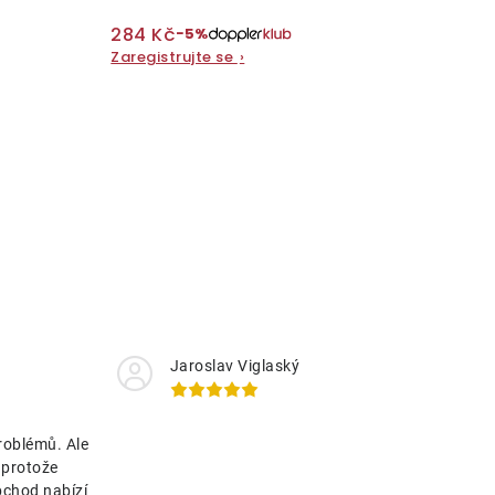
284 Kč
−5%
Zaregistrujte se
›
Jaroslav Viglaský
roblémů. Ale
 protože
bchod nabízí