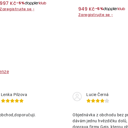
997 Kč
−5%
949 Kč
−5%
Zaregistrujte se
›
Zaregistrujte se
›
O
v
á
enze
d
a
Lenka Pilzova
Lucie Černá
c
obchod,doporučuji.
Objednávka z obchodu bez p
p
dávám jednu hvězdičku dolů,
doprava firmy Geis, kterou o