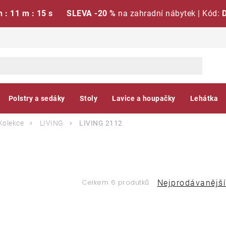
h : 11 m : 15 s
SLEVA -20 %
na zahradní nábytek | Kód:
Polstry a sedáky
Stoly
Lavice a houpačky
Lehátka
Kolekce
LIVING
LIVING 2112
Ř
Celkem 6 produtků
Nejprodávanější
a
V
z