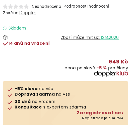
Lehátka
Podrobnosti hodnocení
Neohodnoceno
Doppler
Značka:
Doplňky
Skladem
12.8.2026
Deštníky
14 dnů na vrácení
Gastro produkty
949 Kč
cena po slevě
−5 %
pro členy
Kolekce
-5% sleva
na vše
Prodávané značky
Doprava zdarma
na vše
30 dnů
na vrácení
Konzultace
s expertem zdarma
Klub výhod
Zaregistrovat se ›
Registrace je ZDARMA
Naše katalogy