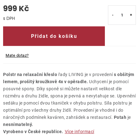
999 Kč
O nás
Měrná cena:
Kontakty
Přidat do košíku
Mate dotaz?
Polstr na relaxační křeslo
řady LIVING je v provedení
s obšitým
lemem, prošitý kroužkově 4x v opěradle.
Uchycení je pomocí
posuvné spony. Díky sponě si můžete nastavit velikost dle
rozměru a druhu židle, spona je pevná a nevytahuje se. Upevnění
sedáku je pomocí dvou tkaniček v ohybu polstru. Síla polstru je
optimální pro všechny druhy židlí. Provedení je vhodné i do
náročných podmínek kaváren, zahrádek a restaurací.
Potah
je
nesnímatelný.
Vyrobeno v České republice.
Více informací