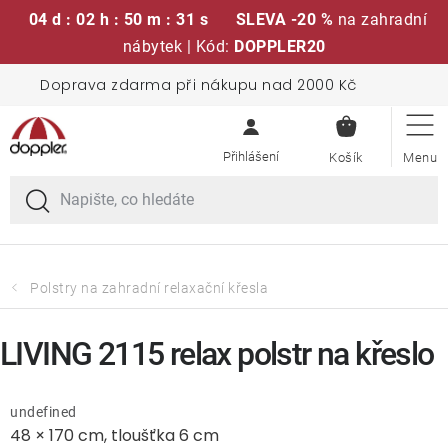
04 d : 02 h : 50 m : 30 s
SLEVA -20 %
na zahradní
nábytek | Kód:
DOPPLER20
Přejít
Doprava zdarma při nákupu nad 2000 Kč
Sedací soupravy
na
NÁKUPN
obsah
KOŠÍK
Slunečníky
Křesla a židle
Polstry a sedáky
Polstry na zahradní relaxační křesla
Stoly
LIVING 2115 relax polstr na křeslo
Lavice a houpačky
undefined
48 × 170 cm, tloušťka 6 cm