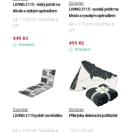
Doppler
LIVING 2115 - nízký polstr na
LIVING 2115 - vysoký polstr na
křeslo s nízkým opěradlem
křeslo s vysokým opěradlem
48 × 100 cm, tloušťka 6
48 × 119 cm, tloušťka 6
cm
cm
449 Kč
499 Kč
Skladem
Skladem
Doppler
Doppler
LIVING 2115 polstr na lehátko
Přikrývka dekorační polštářek
60 × 195 cm, tloušťka 6
125x150 cm