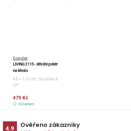
Doppler
LIVING 2115 - střední polstr
na křeslo
48 × 110 cm, tloušťka 6
cm
479 Kč
Skladem
Ověřeno zákazníky
4.9