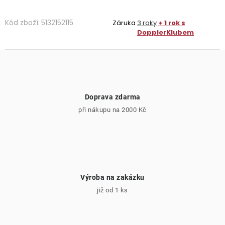
Kód zboží:
5132152115
Záruka
3 roky
+ 1 rok s
DopplerKlubem
Doprava zdarma
při nákupu na 2000 Kč
Výroba na zakázku
již od 1 ks