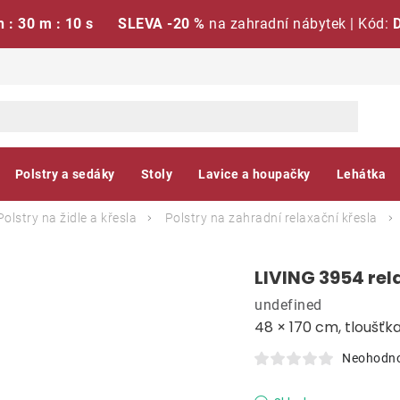
h : 30 m : 09 s
SLEVA -20 %
na zahradní nábytek | Kód:
Polstry a sedáky
Stoly
Lavice a houpačky
Lehátka
Polstry na židle a křesla
Polstry na zahradní relaxační křesla
LIVING 3954 rela
undefined
48 × 170 cm, tloušťk
Neohodn