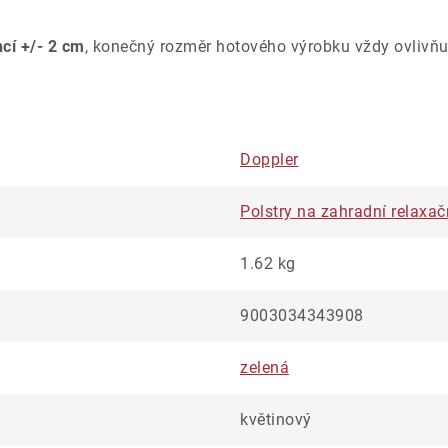
ncí +/- 2 cm
, konečný rozměr hotového výrobku vždy ovlivňu
Doppler
Polstry na zahradní relaxač
1.62 kg
9003034343908
zelená
květinový