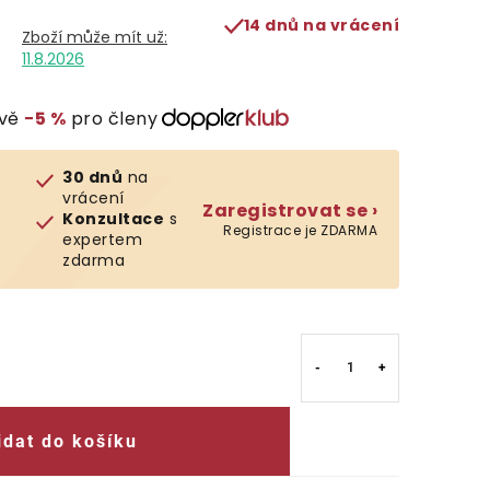
14 dnů na vrácení
11.8.2026
evě
−5 %
pro členy
30 dnů
na
vrácení
Zaregistrovat se ›
Konzultace
s
Registrace je ZDARMA
expertem
zdarma
idat do košíku