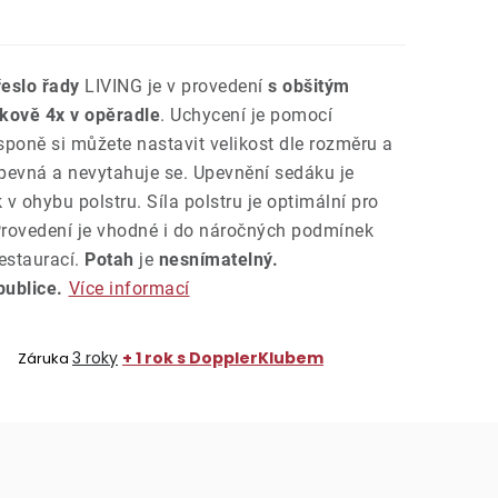
řeslo řady
LIVING je v provedení
s obšitým
kově 4x v opěradle
. Uchycení je pomocí
poně si můžete nastavit velikost dle rozměru a
 pevná a nevytahuje se. Upevnění sedáku je
v ohybu polstru. Síla polstru je optimální pro
 Provedení je vhodné i do náročných podmínek
estaurací.
Potah
je
nesnímatelný.
ublice.
Více informací
3 roky
+ 1 rok s DopplerKlubem
Záruka