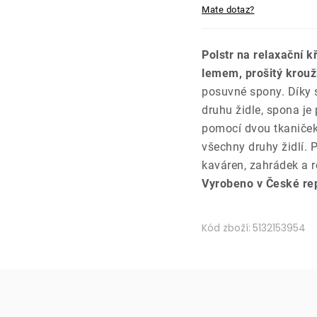
Mate dotaz?
Polstr na relaxační k
lemem, prošitý krouž
posuvné spony. Díky s
druhu židle, spona je
pomocí dvou tkaniček 
všechny druhy židlí.
kaváren, zahrádek a r
Vyrobeno v České rep
Kód zboží:
5132153954