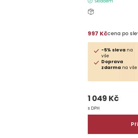
Skladem
997 Kč
cena po sl
-5% sleva
na
vše
Doprava
zdarma
na vše
1 049 Kč
Měrná cena:
Př