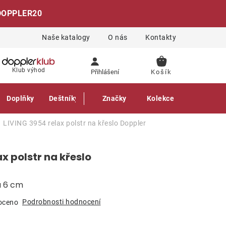
DOPPLER20
Naše katalogy
O nás
Kontakty
NÁKUPNÍ
Klub výhod
Přihlášení
KOŠÍK
Doplňky
Deštníky
Gastro produkty
Značky
Kolekce
LIVING 3954 relax polstr na křeslo
Doppler
x polstr na křeslo
a 6 cm
Podrobnosti hodnocení
oceno