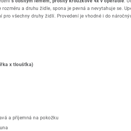
edení
s obšitým lemem, prošitý kroužkově 4x v opěradle
. U
le rozměru a druhu židle, spona je pevná a nevytahuje se. 
lní pro všechny druhy židlí. Provedení je vhodné i do nároč
ířka x tloušťka)
savá a příjemná na pokožku
ouna