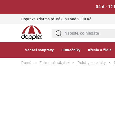
04 d : 12 
Přejít
Doprava zdarma při nákupu nad 2000 Kč
na
obsah
Sedací soupravy
Slunečníky
Křesla a židle
Domů
Zahradní nábytek
Polstry a sedáky