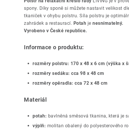
Polstr na relaxační křeslo řady
LIVING je v prov
spony. Díky sponě si můžete nastavit velikost d
tkaniček v ohybu polstru. Síla polstru je optimá
zahrádek a restaurací.
Potah
je
nesnímatelný.
Vyrobeno v České republice.
Informace o produktu:
rozměry polstru: 170 x 48 x 6 cm (výška x š
rozměry sedáku: cca 98 x 48 cm
rozměry opěradla: cca 72 x 48 cm
Materiál
potah:
bavlněná směsová tkanina, která je 
výplň:
molitan obalený do polyesterového r