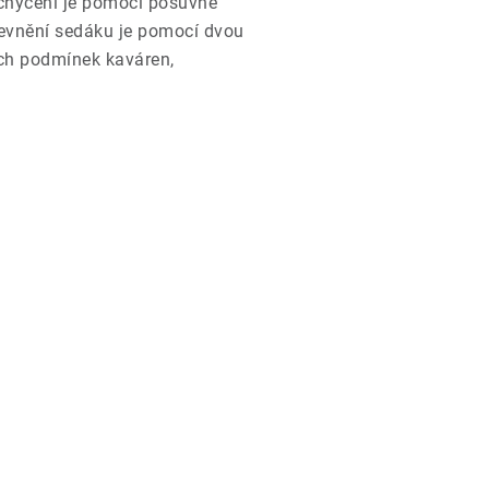
chycení je pomocí posuvné
Upevnění sedáku je pomocí dvou
ných podmínek kaváren,