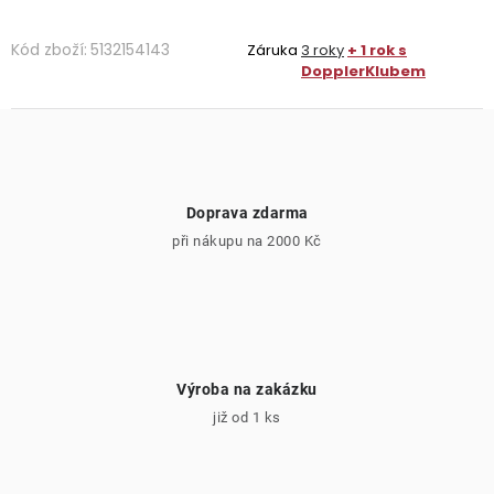
Kód zboží:
5132154143
Záruka
3 roky
+ 1 rok s
DopplerKlubem
Doprava zdarma
při nákupu na 2000 Kč
Výroba na zakázku
již od 1 ks