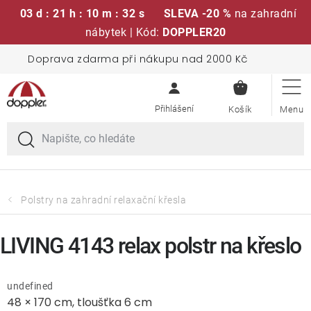
03 d : 21 h : 10 m : 32 s
SLEVA -20 %
na zahradní
nábytek | Kód:
DOPPLER20
Přejít
Doprava zdarma při nákupu nad 2000 Kč
Sedací soupravy
na
NÁKUPN
obsah
KOŠÍK
Slunečníky
Křesla a židle
Polstry a sedáky
Polstry na zahradní relaxační křesla
Stoly
LIVING 4143 relax polstr na křeslo
Lavice a houpačky
undefined
48 × 170 cm, tloušťka 6 cm