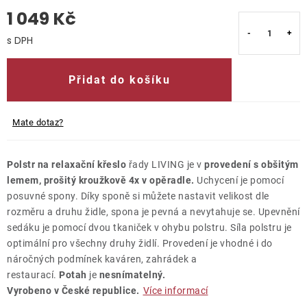
1 049 Kč
O nás
Měrná cena:
Kontakty
Přidat do košíku
Mate dotaz?
Polstr na relaxační křeslo
řady LIVING je v
provedení s obšitým
lemem, prošitý kroužkově 4x v opěradle.
Uchycení je pomocí
posuvné spony. Díky sponě si můžete nastavit velikost dle
rozměru a druhu židle, spona je pevná a nevytahuje se. Upevnění
sedáku je pomocí dvou tkaniček v ohybu polstru. Síla polstru je
optimální pro všechny druhy židlí. Provedení je vhodné i do
náročných podmínek kaváren, zahrádek a
restaurací.
Potah
je
nesnímatelný.
Vyrobeno v České republice.
Více informací