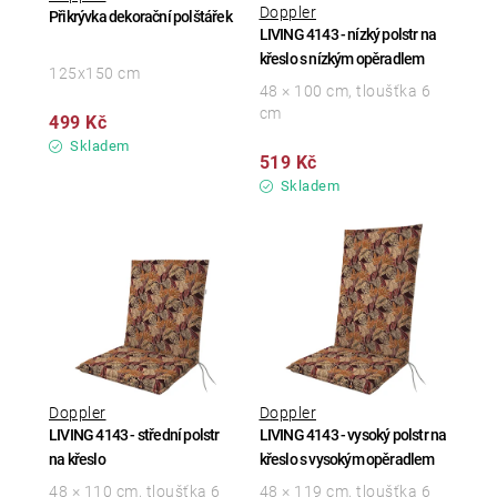
Doppler
Přikrývka dekorační polštářek
LIVING 4143 - nízký polstr na
křeslo s nízkým opěradlem
125x150 cm
48 × 100 cm, tloušťka 6
cm
499 Kč
Skladem
519 Kč
Skladem
Doppler
Doppler
LIVING 4143 - střední polstr
LIVING 4143 - vysoký polstr na
na křeslo
křeslo s vysokým opěradlem
48 × 110 cm, tloušťka 6
48 × 119 cm, tloušťka 6