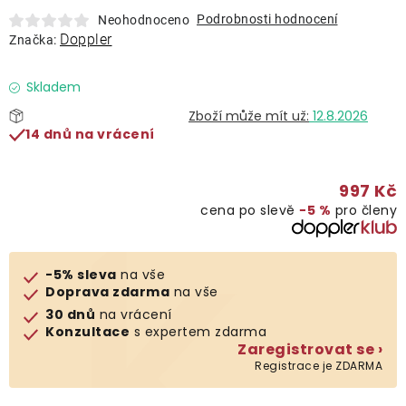
Lehátka
Podrobnosti hodnocení
Neohodnoceno
Doppler
Značka:
Doplňky
Skladem
12.8.2026
Deštníky
14 dnů na vrácení
Gastro produkty
997 Kč
cena po slevě
−5 %
pro členy
Kolekce
-5% sleva
na vše
Prodávané značky
Doprava zdarma
na vše
30 dnů
na vrácení
Konzultace
s expertem zdarma
Klub výhod
Zaregistrovat se ›
Registrace je ZDARMA
Naše katalogy