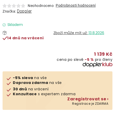
Lehátka
Podrobnosti hodnocení
Neohodnoceno
Doppler
Značka:
Doplňky
Skladem
13.8.2026
Deštníky
14 dnů na vrácení
Gastro produkty
1 139 Kč
cena po slevě
−5 %
pro členy
Kolekce
-5% sleva
na vše
Prodávané značky
Doprava zdarma
na vše
30 dnů
na vrácení
Konzultace
s expertem zdarma
Klub výhod
Zaregistrovat se ›
Registrace je ZDARMA
Naše katalogy