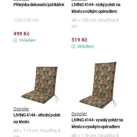
Přikrývka dekorační polštářek
LIVING 4144 - nízký polstr na
křeslo s nízkým opěradlem
125x150 cm
48 × 100 cm, tloušťka 6
cm
499 Kč
519 Kč
Skladem
Skladem
Doppler
Doppler
LIVING 4144 - střední polstr
LIVING 4144 - vysoký polstr na
na křeslo
křeslo s vysokým opěradlem
48 × 110 cm, tloušťka 6
48 × 119 cm, tloušťka 6
cm