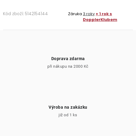
Kód zboží:
5142154144
Záruka
3 roky
+ 1 rok s
DopplerKlubem
Doprava zdarma
při nákupu na 2000 Kč
Výroba na zakázku
již od 1 ks