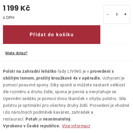
1 199 Kč
O nás
Měrná cena:
Kontakty
Přidat do košíku
Mate dotaz?
Polstr na zahradní lehátko
řady LIVING je v
provedení s
obšitým lemem, prošitý kroužkově 4x v opěradle.
Uchycení je
pomocí posuvné spony. Díky sponě si můžete nastavit velikost
dle rozměru a druhu židle, spona je pevná a nevytahuje se.
Upevnění sedáku je pomocí dvou tkaniček v ohybu polstru. Síla
polstru je optimální pro všechny druhy židlí. Provedení je vhodné
i do náročných podmínek kaváren, zahrádek a
restaurací.
Potah
je
nesnímatelný.
Vyrobeno v České republice.
Více informací