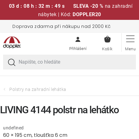
03 d : 08 h : 32 m : 48 s
SLEVA -20 %
na zahradní
nábytek | Kód:
DOPPLER20
Přejít
Doprava zdarma při nákupu nad 2000 Kč
Sedací soupravy
na
NÁKUPN
obsah
KOŠÍK
Slunečníky
Křesla a židle
Polstry a sedáky
Polstry na zahradní lehátka
Stoly
LIVING 4144 polstr na lehátko
Lavice a houpačky
undefined
60 × 195 cm, tloušťka 6 cm