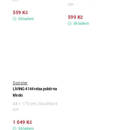
cm
559 Kč
599 Kč
Skladem
Skladem
Doppler
LIVING 4144 relax polstr na
křeslo
48 × 170 cm, tloušťka 6
cm
1 049 Kč
Skladem