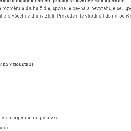
dení s obšitým lemem, prošitý kroužkově 4x v opěradle.
U
le rozměru a druhu židle, spona je pevná a nevytahuje se. 
lní pro všechny druhy židlí. Provedení je vhodné i do nároč
ířka x tloušťka)
savá a příjemná na pokožku
ouna