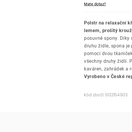
Mate dotaz?
Polstr na relaxační k
lemem, prošitý krouž
posuvné spony. Díky s
druhu židle, spona je
pomocí dvou tkaniček 
všechny druhy židlí.
kaváren, zahrádek a r
Vyrobeno v České rep
Kód zboží:
5132154903