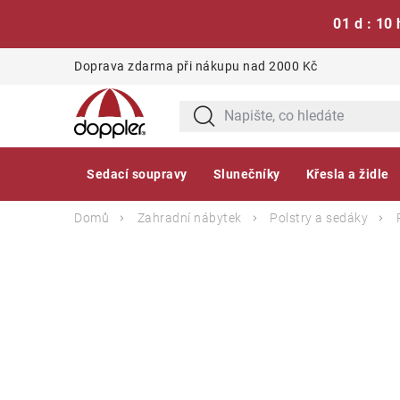
01 d : 10 
Přejít
Doprava zdarma při nákupu nad 2000 Kč
na
obsah
Sedací soupravy
Slunečníky
Křesla a židle
Domů
Zahradní nábytek
Polstry a sedáky