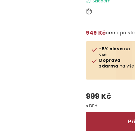
Skladem
949 Kč
cena po sl
-5% sleva
na
vše
Doprava
zdarma
na vše
999 Kč
Měrná cena:
Př