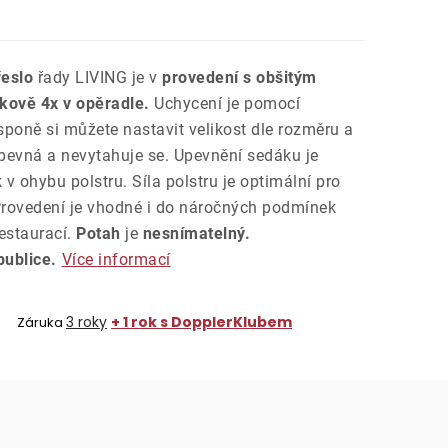
řeslo
řady LIVING je v
provedení s obšitým
kově 4x v opěradle.
Uchycení je pomocí
poně si můžete nastavit velikost dle rozměru a
 pevná a nevytahuje se. Upevnění sedáku je
v ohybu polstru. Síla polstru je optimální pro
 Provedení je vhodné i do náročných podmínek
estaurací.
Potah
je
nesnímatelný.
ublice.
Více informací
3 roky
+ 1 rok s DopplerKlubem
Záruka