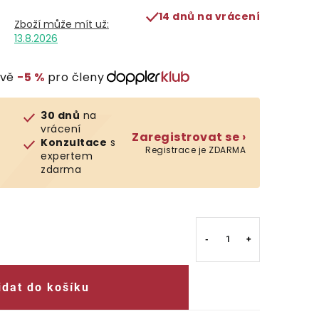
14 dnů na vrácení
13.8.2026
evě
−5 %
pro členy
30 dnů
na
vrácení
Zaregistrovat se ›
Konzultace
s
Registrace je ZDARMA
expertem
zdarma
idat do košíku