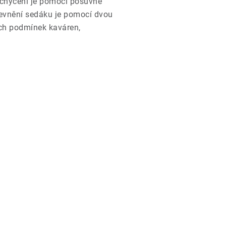
chycení je pomocí posuvné
Upevnění sedáku je pomocí dvou
ných podmínek kaváren,