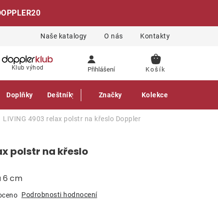
DOPPLER20
Naše katalogy
O nás
Kontakty
NÁKUPNÍ
Klub výhod
Přihlášení
KOŠÍK
Doplňky
Deštníky
Gastro produkty
Značky
Kolekce
LIVING 4903 relax polstr na křeslo
Doppler
x polstr na křeslo
a 6 cm
Podrobnosti hodnocení
oceno