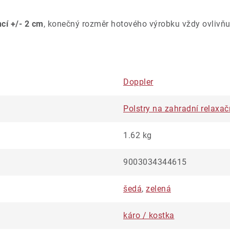
ncí +/- 2 cm
, konečný rozměr hotového výrobku vždy ovlivňu
Doppler
Polstry na zahradní relaxač
1.62 kg
9003034344615
šedá
,
zelená
káro / kostka