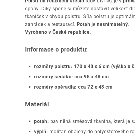
Polstr na relaxační křeslo
řady LIVING je v
prove
spony. Díky sponě si můžete nastavit velikost d
tkaniček v ohybu polstru. Síla polstru je optimá
zahrádek a restaurací.
Potah
je
nesnímatelný.
Vyrobeno v České republice.
Informace o produktu:
rozměry polstru: 170 x 48 x 6 cm (výška x š
rozměry sedáku: cca 98 x 48 cm
rozměry opěradla: cca 72 x 48 cm
Materiál
potah:
bavlněná směsová tkanina, která je 
výplň:
molitan obalený do polyesterového r