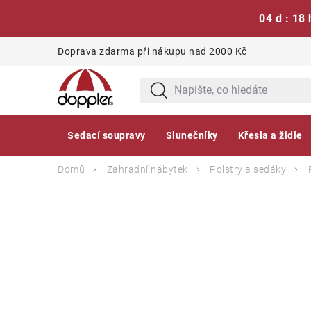
04 d : 18 
Přejít
Doprava zdarma při nákupu nad 2000 Kč
na
obsah
Sedací soupravy
Slunečníky
Křesla a židle
Domů
Zahradní nábytek
Polstry a sedáky