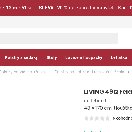
h : 12 m : 50 s
SLEVA -20 %
na zahradní nábytek | Kód:
Polstry a sedáky
Stoly
Lavice a houpačky
Lehátka
Polstry na židle a křesla
Polstry na zahradní relaxační křesla
LIVING 4912 rela
undefined
48 × 170 cm, tloušťk
Neohodn