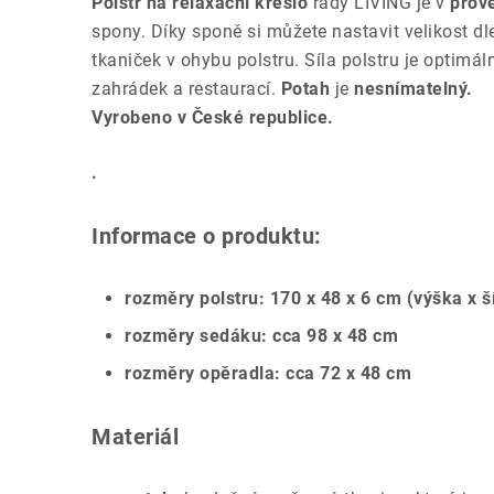
Polstr na relaxační křeslo
řady LIVING je v
prove
spony. Díky sponě si můžete nastavit velikost d
tkaniček v ohybu polstru. Síla polstru je optimá
zahrádek a restaurací.
Potah
je
nesnímatelný.
Vyrobeno v České republice.
.
Informace o produktu:
rozměry polstru: 170 x 48 x 6 cm (výška x š
rozměry sedáku: cca 98 x 48 cm
rozměry opěradla: cca 72 x 48 cm
Materiál