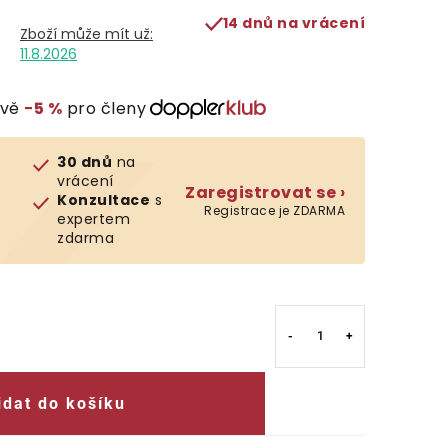
14 dnů na vrácení
11.8.2026
evě
−5 %
pro členy
30 dnů
na
vrácení
Zaregistrovat se ›
Konzultace
s
Registrace je ZDARMA
expertem
zdarma
idat do košíku