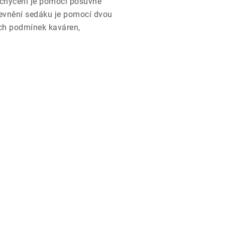
chycení je pomocí posuvné
Upevnění sedáku je pomocí dvou
ných podmínek kaváren,