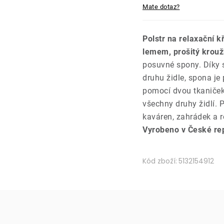
Mate dotaz?
Polstr na relaxační k
lemem, prošitý krouž
posuvné spony. Díky s
druhu židle, spona je
pomocí dvou tkaniček 
všechny druhy židlí.
kaváren, zahrádek a r
Vyrobeno v České rep
Kód zboží:
5132154912