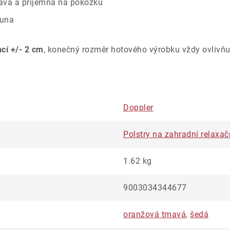
savá a příjemná na pokožku
ouna
ncí +/- 2 cm
, konečný rozměr hotového výrobku vždy ovlivňu
Doppler
Polstry na zahradní relaxač
1.62 kg
9003034344677
oranžová tmavá
,
šedá