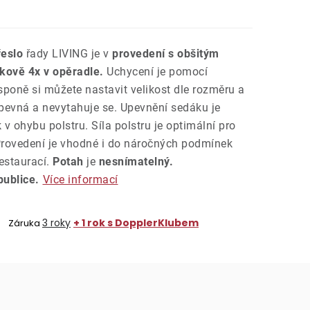
řeslo
řady LIVING je v
provedení s obšitým
kově 4x v opěradle.
Uchycení je pomocí
poně si můžete nastavit velikost dle rozměru a
 pevná a nevytahuje se. Upevnění sedáku je
v ohybu polstru. Síla polstru je optimální pro
 Provedení je vhodné i do náročných podmínek
estaurací.
Potah
je
nesnímatelný.
ublice.
Více informací
3 roky
+ 1 rok s DopplerKlubem
Záruka