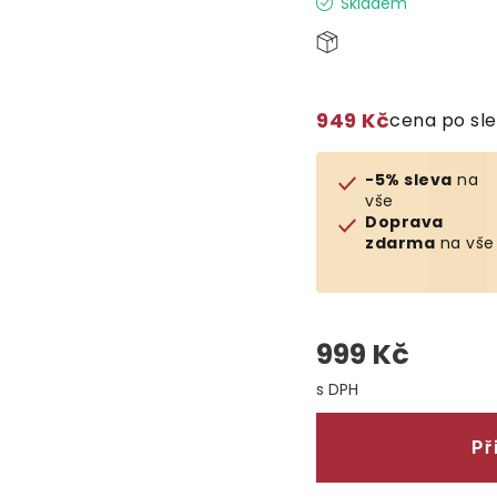
Skladem
949 Kč
cena po sl
-5% sleva
na
vše
Doprava
zdarma
na vše
999 Kč
Měrná cena:
Př