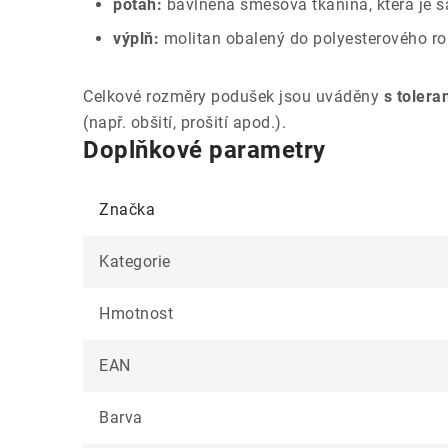
potah:
bavlněná směsová tkanina, která je 
výplň:
molitan obalený do polyesterového r
Celkové rozměry podušek jsou uváděny
s tolera
(např. obšití, prošití apod.).
Doplňkové parametry
Značka
Kategorie
Hmotnost
EAN
Barva