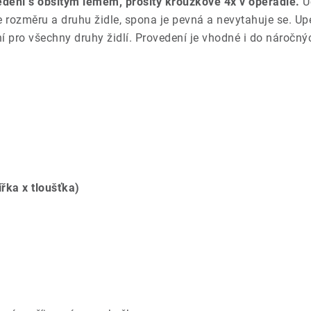
dení s obšitým lemem, prošitý kroužkově 4x v opěradle.
U
le rozměru a druhu židle, spona je pevná a nevytahuje se. 
lní pro všechny druhy židlí. Provedení je vhodné i do nároč
ířka x tloušťka)