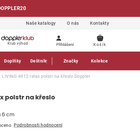
DOPPLER20
Naše katalogy
O nás
Kontakty
NÁKUPNÍ
Klub výhod
Přihlášení
KOŠÍK
Doplňky
Deštníky
Gastro produkty
Značky
Kolekce
LIVING 4912 relax polstr na křeslo
Doppler
x polstr na křeslo
a 6 cm
Podrobnosti hodnocení
oceno