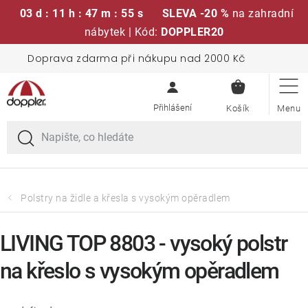
03 d : 11 h : 47 m : 55 s
SLEVA -20 %
na zahradní
nábytek | Kód:
DOPPLER20
Přejít
Doprava zdarma při nákupu nad 2000 Kč
Sedací soupravy
na
NÁKUPN
obsah
KOŠÍK
Slunečníky
Křesla a židle
Polstry a sedáky
Polstry na židle a křesla s vysokým opěradlem
Stoly
LIVING TOP 8803 - vysoký polstr
na křeslo s vysokým opěradlem
Lavice a houpačky