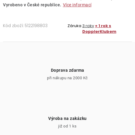
Vyrobeno v České republice.
Více informací
Kód zboží:
5122198803
Záruka
3 roky
+ 1 rok s
DopplerKlubem
Doprava zdarma
při nákupu na 2000 Kč
Výroba na zakázku
již od 1 ks