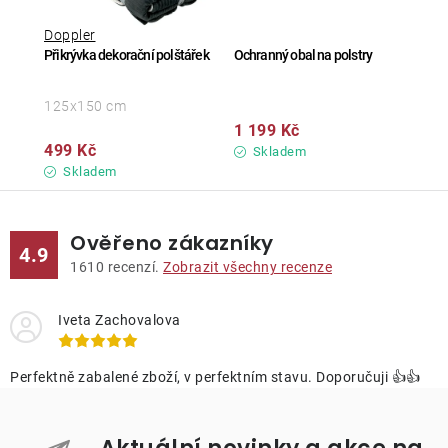
Doppler
Přikrývka dekorační polštářek
Ochranný obal na polstry
125x150 cm
1 199 Kč
499 Kč
Skladem
Skladem
Ověřeno zákazníky
4.9
1610
recenzí.
Zobrazit všechny recenze
Iveta Zachovalova
Perfektně zabalené zboží, v perfektním stavu. Doporučuji 👍👍