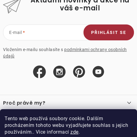
Aktuální novinky a akce na
váš e-mail
E-mail
PŘIHLÁSIT SE
Vložením e-mailu souhlasíte s
podmínkami ochrany osobních
údajů
Z
á
Proč právě my?
p
a
O nás
Důležité odkazy
Tento web používá soubory cookie. Dalším
Recenze
t
procházením tohoto webu vyjadřujete souhlas s jejich
Velkoobchod
í
používáním.. Více informací
zde
.
O nákupu
Vzorková prodejna