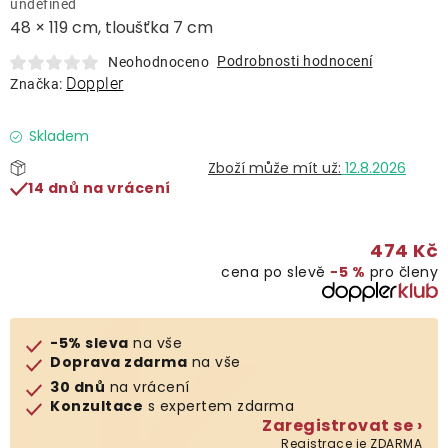
undefined
Lehátka
48 × 119 cm, tloušťka 7 cm
Podrobnosti hodnocení
Neohodnoceno
Doplňky
Doppler
Značka:
Deštníky
Skladem
12.8.2026
14 dnů na vrácení
Gastro produkty
474 Kč
Kolekce
cena po slevě
−5 %
pro členy
Prodávané značky
-5% sleva
na vše
Doprava zdarma
na vše
Klub výhod
30 dnů
na vrácení
Konzultace
s expertem zdarma
Zaregistrovat se ›
Naše katalogy
Registrace je ZDARMA