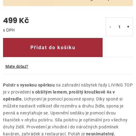
O nás
499 Kč
Kontakty
Měrná cena:
Přidat do košíku
Mate dotaz?
Polstr s vysokou opěrkou
na zahradní nábytek řady LIVING TOP
je v provedení
s obšitým lemem, prošitý kroužkově 4x v
opěradle.
Uchycení je pomocí posuvné spony. Díky sponě si
můžete nastavit velikost dle rozměru a druhu židle, spona je
pevná a nevytahuje se. Upevnění sedáku je pomocí dvou
tkaniček v ohybu polstru. Síla polstru je optimální pro všechny
druhy židlí. Provedení je vhodné i do náročných podmínek
kaváren, zahrádek a restaurací. Potah je
nesnímatelný.