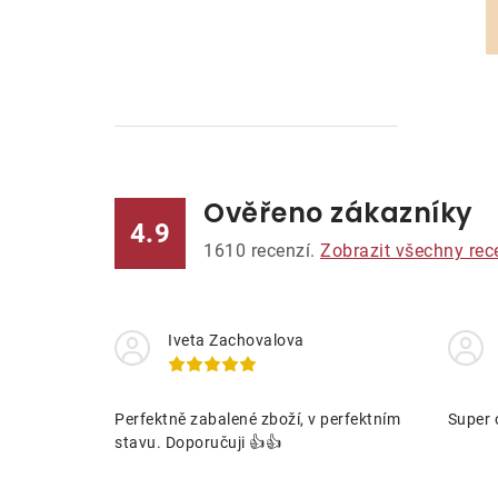
Ověřeno zákazníky
l
4.9
1610
recenzí.
Zobrazit všechny rec
Iveta Zachovalova
í
Perfektně zabalené zboží, v perfektním
Super 
stavu. Doporučuji 👍👍
r