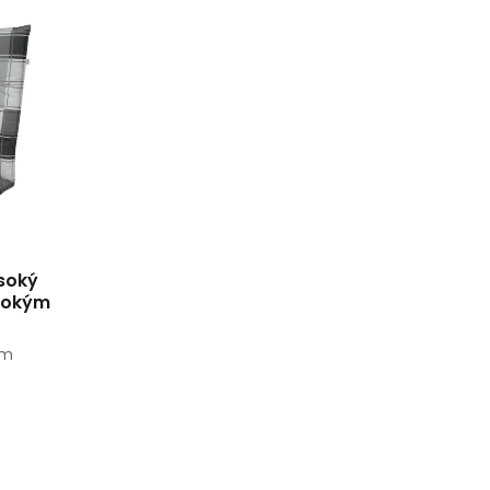
soký
ysokým
cm