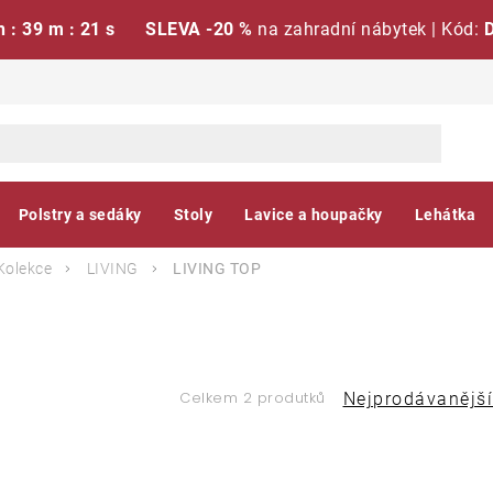
h : 39 m : 21 s
SLEVA -20 %
na zahradní nábytek | Kód:
Polstry a sedáky
Stoly
Lavice a houpačky
Lehátka
Kolekce
LIVING
LIVING TOP
Ř
Celkem 2 produtků
Nejprodávanější
a
V
z