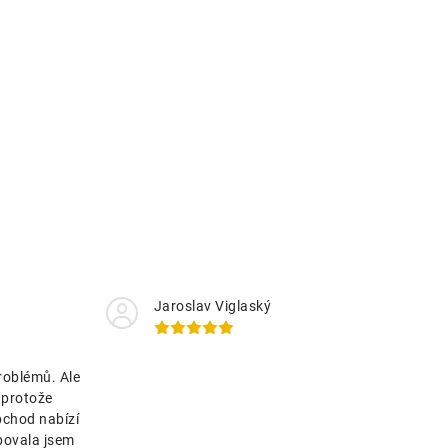
Jaroslav Viglaský
roblémů. Ale
 protože
bchod nabízí
bovala jsem