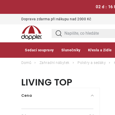
02 d : 16 
Přejít
Doprava zdarma při nákupu nad 2000 Kč
na
obsah
Sedací soupravy
Slunečníky
Křesla a židle
Domů
Zahradní nábytek
Polstry a sedáky
LIVING TOP
P
Cena
o
s