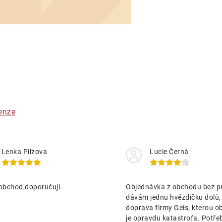
O
v
á
enze
d
a
Lenka Pilzova
Lucie Černá
c
obchod,doporučuji.
Objednávka z obchodu bez p
p
dávám jednu hvězdičku dolů,
doprava firmy Geis, kterou o
je opravdu katastrofa. Potře