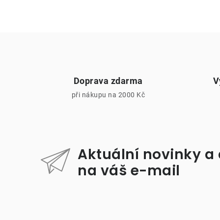
Doprava zdarma
V
při nákupu na 2000 Kč
i
Aktuální novinky a
na váš e-mail
Z