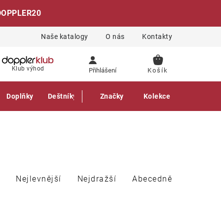
DOPPLER20
Naše katalogy
O nás
Kontakty
NÁKUPNÍ
Klub výhod
Přihlášení
KOŠÍK
Doplňky
Deštníky
Gastro produkty
Značky
Kolekce
Nejlevnější
Nejdražší
Abecedně