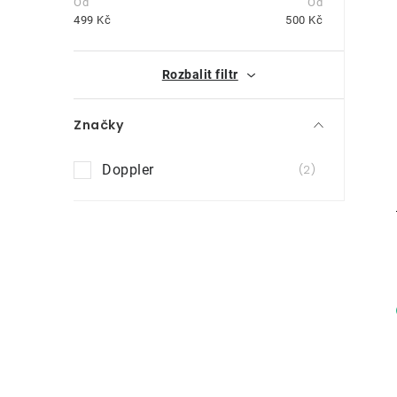
t
499
Kč
500
Kč
r
i
Rozbalit filtr
a
n
Značky
n
Doppler
2
í
p
a
n
e
l