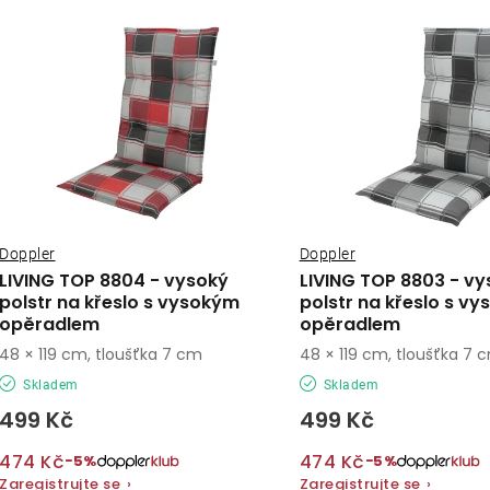
ý
e
p
n
í
s
p
p
r
r
o
o
Doppler
Doppler
d
LIVING TOP 8804 - vysoký
LIVING TOP 8803 - vy
d
polstr na křeslo s vysokým
polstr na křeslo s v
u
opěradlem
opěradlem
u
k
48 × 119 cm, tloušťka 7 cm
48 × 119 cm, tloušťka 7 
k
Skladem
Skladem
t
499 Kč
499 Kč
t
ů
ů
474 Kč
474 Kč
−5%
−5%
Zaregistrujte se
›
Zaregistrujte se
›