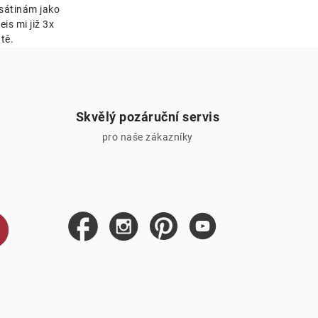
esátinám jako
is mi již 3x
tě.
Skvělý pozáruční servis
pro naše zákazníky