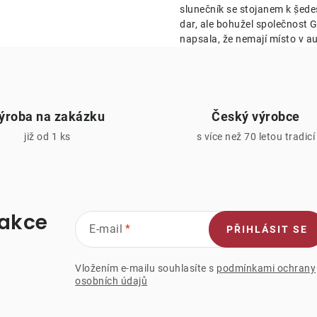
v
slunečník se stojanem k ṣ̌ed
k
dar, ale bohužel společnost Ge
napsala, že nemají místo v au
y
v
ý
ýroba na zakázku
Český výrobce
p
již od 1 ks
s více než 70 letou tradicí
s
u
 akce
E-mail
PŘIHLÁSIT SE
Vložením e-mailu souhlasíte s
podmínkami ochrany
osobních údajů