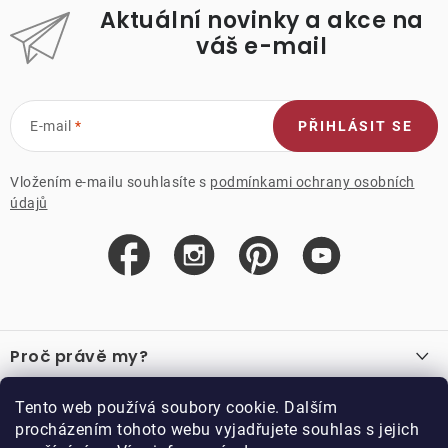
Aktuální novinky a akce na
váš e-mail
E-mail
PŘIHLÁSIT SE
Vložením e-mailu souhlasíte s
podmínkami ochrany osobních
údajů
Z
á
Proč právě my?
p
a
O nás
Důležité odkazy
Tento web používá soubory cookie. Dalším
Recenze
t
procházením tohoto webu vyjadřujete souhlas s jejich
Velkoobchod