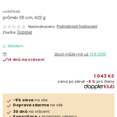
Lehátka
undefined
průměr 101 cm, 422 g
Doplňky
Podrobnosti hodnocení
Neohodnoceno
Doppler
Značka:
Deštníky
Skladem
Gastro produkty
13.8.2026
14 dnů na vrácení
Kolekce
1 043 Kč
cena po slevě
−5 %
pro členy
Prodávané značky
Klub výhod
-5% sleva
na vše
Doprava zdarma
na vše
30 dnů
na vrácení
Naše katalogy
Konzultace
s expertem zdarma