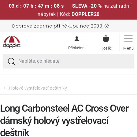
03 d : 07 h : 47 m : 08 s
SLEVA -20 %
na zahradní
nábytek | Kód:
DOPPLER20
Přejít
Doprava zdarma při nákupu nad 2000 Kč
Sedací soupravy
na
NÁKUPN
obsah
KOŠÍK
Slunečníky
Křesla a židle
Polstry a sedáky
Holové vystřelovací deštníky
Stoly
Long Carbonsteel AC Cross Over
dámský holový vystřelovací
Lavice a houpačky
deštník