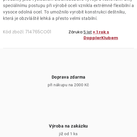
speciálnímu postupu při výrobě oceli vznikla extrémně flexibilní a
vysoce odolná ocel. To umožnilo vyrobit konstrukci deštníku,
která je obzvláště lehká a přesto velmi stabilní.
Kód zboží:
714765CO01
Záruka
5 let
+ 1 rok s
DopplerKlubem
Doprava zdarma
při nákupu na 2000 Kč
Výroba na zakázku
již od 1 ks