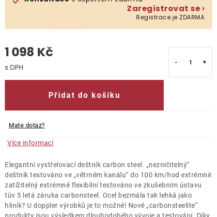
Zaregistrovat se ›
Registrace je ZDARMA
O nás
Kontakty
1 098 Kč
Měrná cena:
Přidat do košíku
Mate dotaz?
Více informací
Elegantní vystřelovací deštník carbon steel. „nezničitelný“
deštník testováno ve „větrném kanálu“ do 100 km/hod extrémně
zatížitelný extrémně flexibilní testováno ve zkušebním ústavu
tüv 5 letá záruka carbonsteel. Ocel bezmála tak lehká jako
hliník? U doppler výrobků je to možné! Nové „carbonsteelite“
produkty jsou výsledkem dlouhodobého vývoje a testování. Díky