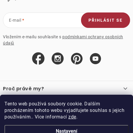
E-mail
PŘIHLÁSIT SE
Vložením e-mailu souhlasíte s
podmínkami ochrany osobních
údajů
Z
á
Proč právě my?
p
a
O nás
Důležité odkazy
Tento web používá soubory cookie. Dalším
Recenze
t
procházením tohoto webu vyjadřujete souhlas s jejich
Velkoobchod
í
používáním.. Více informací
zde
.
O nákupu
Vzorková prodejna
Vrácení a reklamace
Kontakty
Nastavení