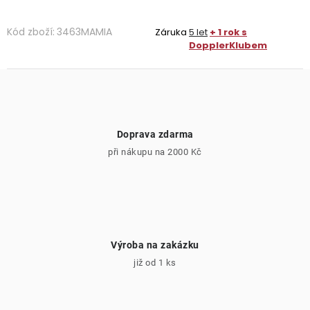
Kód zboží:
3463MAMIA
Záruka
5 let
+ 1 rok s
DopplerKlubem
Doprava zdarma
při nákupu na 2000 Kč
Výroba na zakázku
již od 1 ks