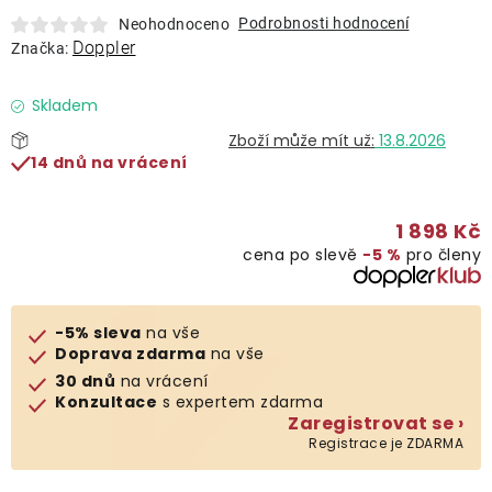
Lehátka
Podrobnosti hodnocení
Neohodnoceno
Doppler
Značka:
Doplňky
Skladem
13.8.2026
Deštníky
14 dnů na vrácení
Gastro produkty
1 898 Kč
cena po slevě
−5 %
pro členy
Kolekce
-5% sleva
na vše
Prodávané značky
Doprava zdarma
na vše
30 dnů
na vrácení
Konzultace
s expertem zdarma
Klub výhod
Zaregistrovat se ›
Registrace je ZDARMA
Naše katalogy