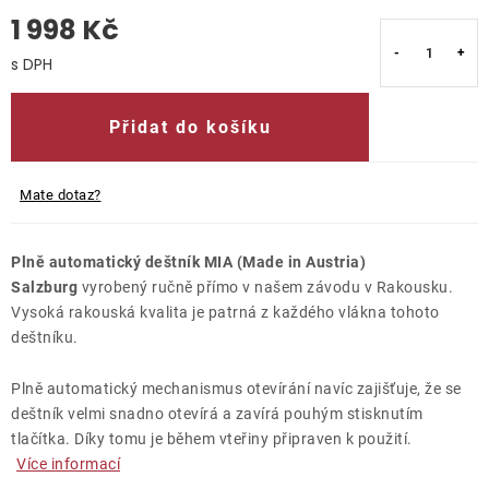
1 998 Kč
O nás
Měrná cena:
Kontakty
Přidat do košíku
Mate dotaz?
Plně automatický deštník MIA (Made in Austria)
Salzburg
vyrobený ručně přímo v našem závodu v Rakousku.
Vysoká rakouská kvalita je patrná z každého vlákna tohoto
deštníku.
Plně automatický mechanismus otevírání navíc zajišťuje, že se
deštník velmi snadno otevírá a zavírá pouhým stisknutím
tlačítka. Díky tomu je během vteřiny připraven k použití.
Více informací