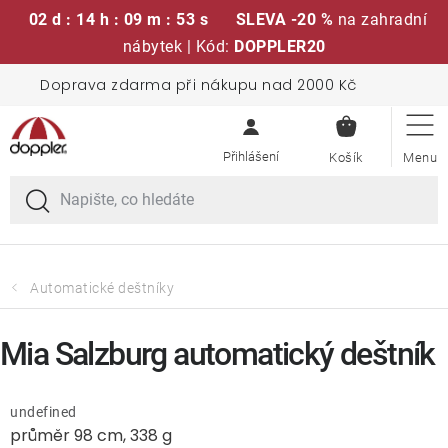
02 d : 14 h : 09 m : 52 s
SLEVA -20 %
na zahradní
nábytek | Kód:
DOPPLER20
Přejít
Doprava zdarma při nákupu nad 2000 Kč
Sedací soupravy
na
NÁKUPN
obsah
KOŠÍK
Slunečníky
Křesla a židle
Polstry a sedáky
Automatické deštníky
Stoly
Mia Salzburg automatický deštník
Lavice a houpačky
undefined
průměr 98 cm, 338 g