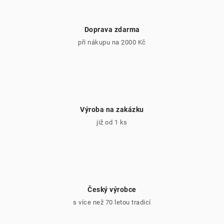
k
y
v
Doprava zdarma
ý
při nákupu na 2000 Kč
p
i
s
u
Výroba na zakázku
již od 1 ks
Český výrobce
s více než 70 letou tradicí