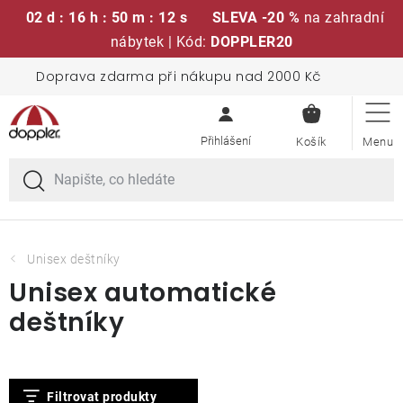
02 d : 16 h : 50 m : 12 s
SLEVA -20 %
na zahradní
nábytek | Kód:
DOPPLER20
Přejít
Doprava zdarma při nákupu nad 2000 Kč
Sedací soupravy
na
NÁKUPN
obsah
KOŠÍK
Slunečníky
Křesla a židle
Polstry a sedáky
Unisex deštníky
Unisex automatické
Stoly
deštníky
Lavice a houpačky
V
Filtrovat produkty