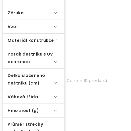
d
u
O nás
Záruka
k
t
Kontakty
Vzor
ů
Materiál konstrukce
Potah deštníku s UV
ochranou
Délka složeného
Celkem 19 produtků
deštníku (cm)
Váhová třída
Hmotnost (g)
Průměr střechy