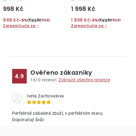
998 Kč
1 998 Kč
948 Kč
1 898 Kč
−5%
−5%
Zaregistrujte se
›
Zaregistrujte se
›
O
v
l
Ověřeno zákazníky
á
4.9
d
1610
recenzí.
Zobrazit všechny recenze
a
c
Iveta Zachovalova
í
p
Perfektně zabalené zboží, v perfektním stavu.
r
Doporučuji 👍👍
v