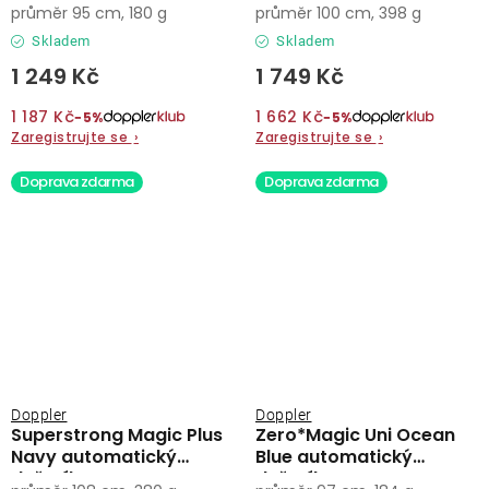
deštník
automatický deštník
průměr 95 cm, 180 g
průměr 100 cm, 398 g
Skladem
Skladem
1 249 Kč
1 749 Kč
1 187 Kč
1 662 Kč
−5%
−5%
Zaregistrujte se
›
Zaregistrujte se
›
Doprava zdarma
Doprava zdarma
Doppler
Doppler
Superstrong Magic Plus
Zero*Magic Uni Ocean
Navy automatický
Blue automatický
deštník
deštník