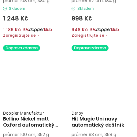
průměr 108 cm, 380 g
průměr 97 cm, 184 g
Skladem
Skladem
1 248 Kč
998 Kč
1 186 Kč
948 Kč
−5%
−5%
Zaregistrujte se
›
Zaregistrujte se
›
Doprava zdarma
Doprava zdarma
Doppler Manufaktur
Derby
Bellino Nickel matt
Hit Magic Uni navy
Oxford automatický
automatický deštník
deštník
průměr 100 cm, 352 g
průměr 93 cm, 358 g