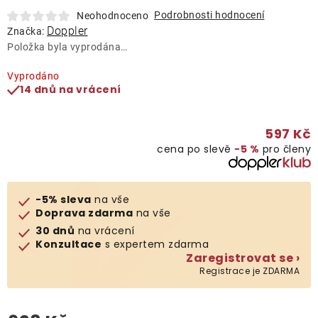
Lehátka
Podrobnosti hodnocení
Neohodnoceno
Doppler
Značka:
Položka byla vyprodána…
Doplňky
Vyprodáno
14 dnů na vrácení
Deštníky
597 Kč
Gastro produkty
cena po slevě
−5 %
pro členy
Kolekce
-5% sleva
na vše
Doprava zdarma
na vše
Prodávané značky
30 dnů
na vrácení
Konzultace
s expertem zdarma
Zaregistrovat se ›
Klub výhod
Registrace je ZDARMA
Naše katalogy