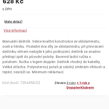
628 Kč
O nás
Měrná cena:
Kontakty
Mate dotaz?
Více informací
Manuální deštník. Velice kvalitní konstrukce ze sklolaminátu,
oceli a hliníku. Poslední dva díly ze sklolaminátu, při převrácení
deštníku větrem nedojde k jeho poškození, deštník se snadno
překlopí zpět do původní polohy. Barevně ladící ručka s
potahem. Ručka s logem doppler. Deštník vhodný do kabelky.
Veliká střecha. Polyesterový potah je odolný změnám vlhkosti a
teplot, nesráží se. Minimum reklamací.
Kód zboží:
726465EL02
Záruka
3 roky
+ 1 rok s
DopplerKlubem