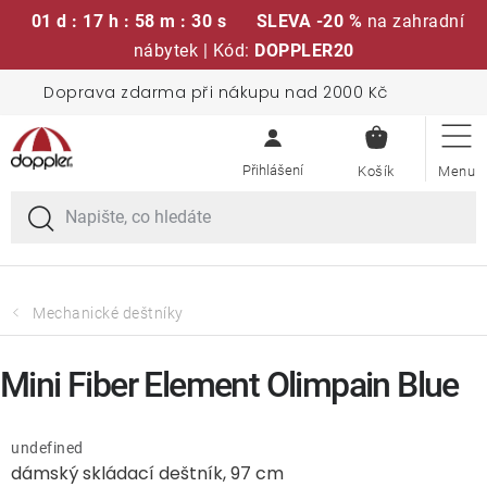
01 d : 17 h : 58 m : 30 s
SLEVA -20 %
na zahradní
nábytek | Kód:
DOPPLER20
Přejít
Doprava zdarma při nákupu nad 2000 Kč
Sedací soupravy
na
NÁKUPN
obsah
KOŠÍK
Slunečníky
Křesla a židle
Polstry a sedáky
Mechanické deštníky
Stoly
Mini Fiber Element Olimpain Blue
Lavice a houpačky
undefined
dámský skládací deštník, 97 cm