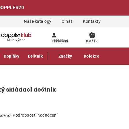
DOPPLER20
Naše katalogy
O nás
Kontakty
NÁKUPNÍ
Klub výhod
Přihlášení
KOŠÍK
Doplňky
Deštníky
Gastro produkty
Značky
Kolekce
ký skládací deštník
Podrobnosti hodnocení
oceno