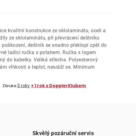
ice kvalitní konstrukce ze sklolaminátu, oceli a
díly ze sklolaminátu, při převrácení deštníku
 poškození, deštník se snadno překlopí zpět do
vně ladící ručka s potahem. Ručka s logem
ný do kabelky. Veliká střecha. Polyesterový
ám vlhkosti a teplot, nesráží se. Minimum
3 roky
+ 1 rok s DopplerKlubem
Záruka
Skvělý pozáruční servis