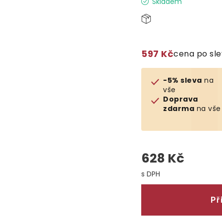
Skladem
597 Kč
cena po sl
-5% sleva
na
vše
Doprava
zdarma
na vše
628 Kč
Měrná cena:
Př