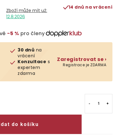
14 dnů na vrácení
12.8.2026
evě
−5 %
pro členy
30 dnů
na
vrácení
Zaregistrovat se ›
Konzultace
s
Registrace je ZDARMA
expertem
zdarma
idat do košíku