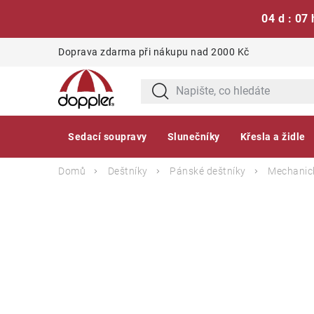
04 d : 07 
Přejít
Doprava zdarma při nákupu nad 2000 Kč
na
obsah
Sedací soupravy
Slunečníky
Křesla a židle
Domů
Deštníky
Pánské deštníky
Mechanick