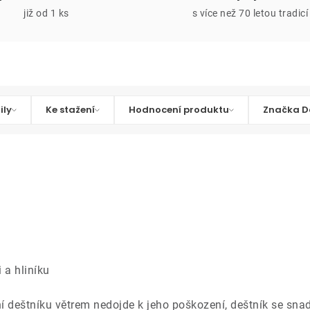
již od 1 ks
s více než 70 letou tradicí
ily
Ke stažení
Hodnocení produktu
Značka D
 a hliníku
ení deštníku větrem nedojde k jeho poškození, deštník se sn