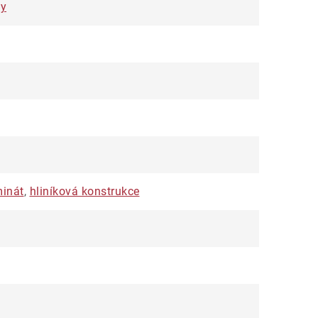
ky
minát
,
hliníková konstrukce