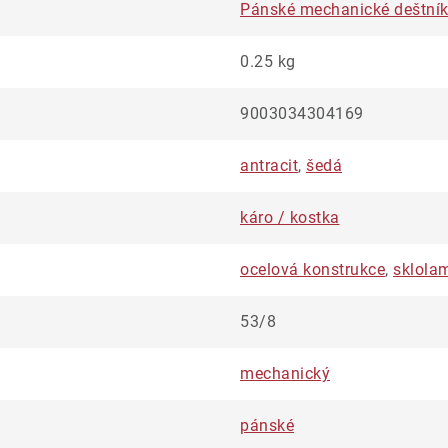
Pánské mechanické deštní
0.25 kg
9003034304169
antracit
,
šedá
káro / kostka
ocelová konstrukce
,
sklola
53/8
mechanický
pánské