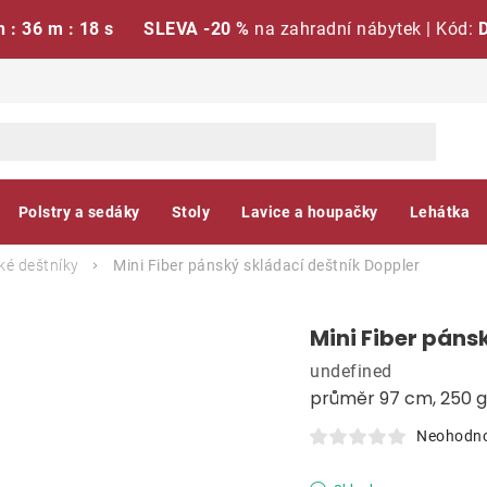
h : 36 m : 17 s
SLEVA -20 %
na zahradní nábytek | Kód:
Polstry a sedáky
Stoly
Lavice a houpačky
Lehátka
é deštníky
Mini Fiber pánský skládací deštník
Doppler
Mini Fiber páns
undefined
průměr 97 cm, 250 g
Neohodn