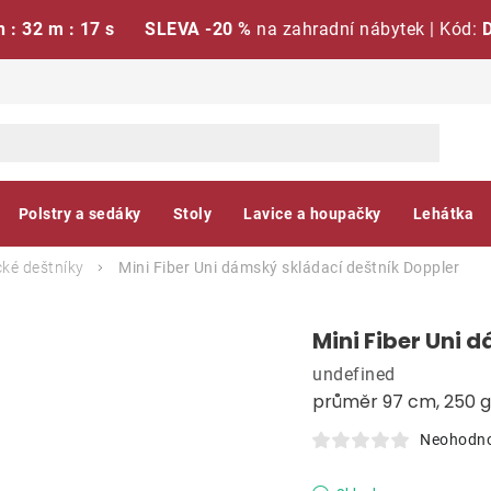
h : 32 m : 16 s
SLEVA -20 %
na zahradní nábytek | Kód:
Polstry a sedáky
Stoly
Lavice a houpačky
Lehátka
ké deštníky
Mini Fiber Uni dámský skládací deštník
Doppler
Mini Fiber Uni 
undefined
průměr 97 cm, 250 g
Neohodn