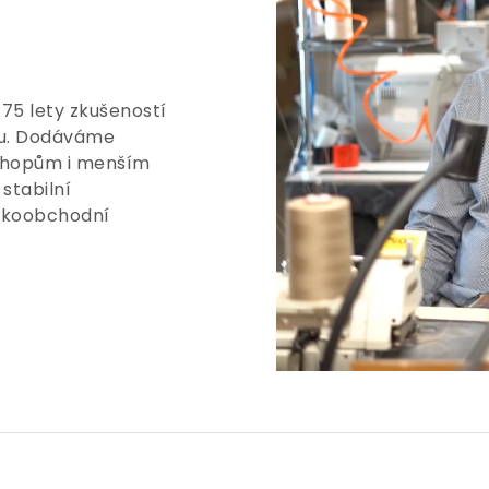
 75 lety zkušeností
tu. Dodáváme
shopům i menším
stabilní
elkoobchodní