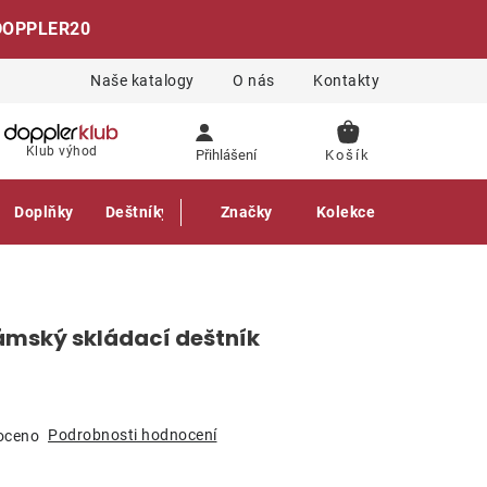
DOPPLER20
Naše katalogy
O nás
Kontakty
NÁKUPNÍ
Klub výhod
Přihlášení
KOŠÍK
Doplňky
Deštníky
Gastro produkty
Značky
Kolekce
dámský skládací deštník
Podrobnosti hodnocení
oceno