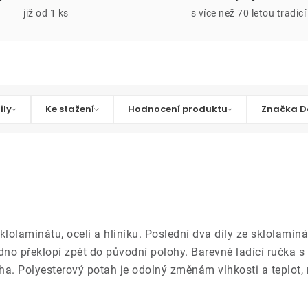
již od 1 ks
s více než 70 letou tradicí
ily
Ke stažení
Hodnocení produktu
Značka D
klolaminátu, oceli a hliníku. Poslední dva díly ze sklolaminá
dno překlopí zpět do původní polohy. Barevně ladící ručka 
cha. Polyesterový potah je odolný změnám vlhkosti a teplot