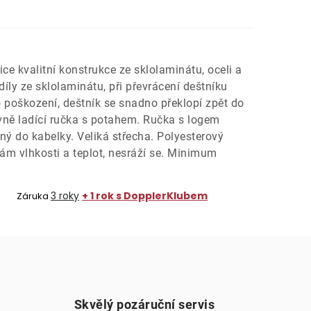
ice kvalitní konstrukce ze sklolaminátu, oceli a
díly ze sklolaminátu, při převrácení deštníku
 poškození, deštník se snadno překlopí zpět do
vně ladící ručka s potahem. Ručka s logem
ný do kabelky. Veliká střecha. Polyesterový
ám vlhkosti a teplot, nesráží se. Minimum
3 roky
+ 1 rok s DopplerKlubem
Záruka
Skvělý pozáruční servis