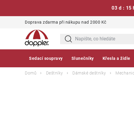
03 d : 15 
Přejít
Doprava zdarma při nákupu nad 2000 Kč
na
obsah
Sedací soupravy
Slunečníky
Křesla a židle
Domů
Deštníky
Dámské deštníky
Mechanic