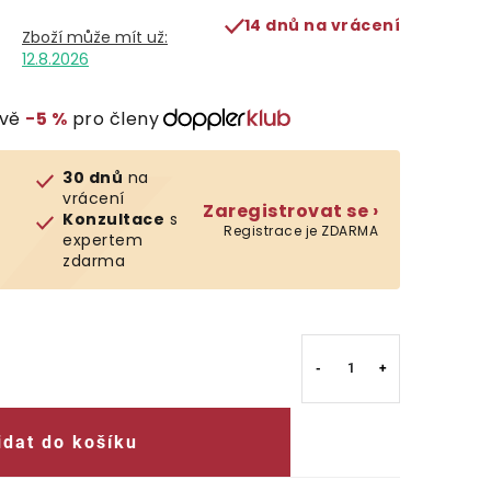
14 dnů na vrácení
12.8.2026
evě
−5 %
pro členy
30 dnů
na
vrácení
Zaregistrovat se ›
Konzultace
s
Registrace je ZDARMA
expertem
zdarma
idat do košíku