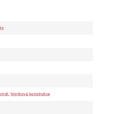
ky
minát
,
hliníková konstrukce