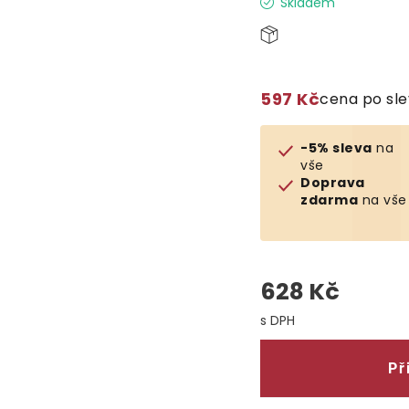
Skladem
597 Kč
cena po sl
-5% sleva
na
vše
Doprava
zdarma
na vše
628 Kč
Měrná cena:
Př