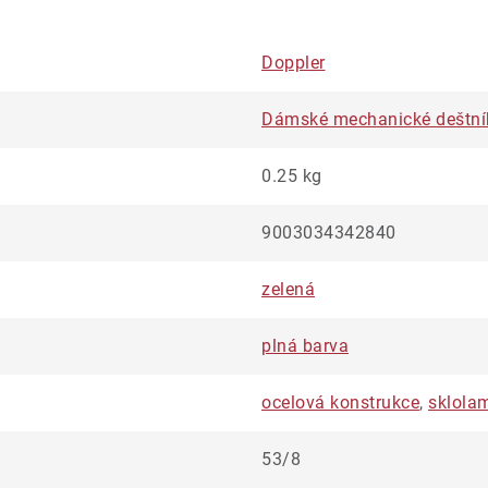
Doppler
Dámské mechanické deštní
0.25 kg
9003034342840
zelená
plná barva
ocelová konstrukce
,
sklola
53/8