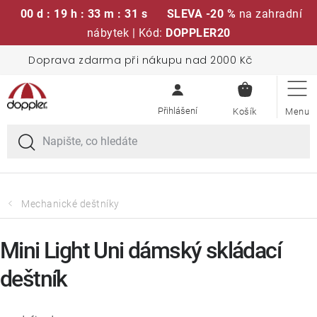
00 d : 19 h : 33 m : 31 s
SLEVA -20 %
na zahradní
nábytek | Kód:
DOPPLER20
Přejít
Doprava zdarma při nákupu nad 2000 Kč
Sedací soupravy
na
NÁKUPN
obsah
KOŠÍK
Slunečníky
Křesla a židle
Polstry a sedáky
Mechanické deštníky
Stoly
Mini Light Uni dámský skládací
deštník
Lavice a houpačky