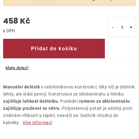
O nás
458 Kč
Kontakty
Měrná cena:
Přidat do košíku
Mate dotaz?
Manuální deštník
s celohliníkovou konstrukcí, díky níž je deštník
lehký, ale stále pevný. Konstrukce ze sklolaminátu a hliníku
zajišťuje lehkost deštníku.
Poslední
rameno ze sklolaminátu
zajišťuje pružnost ve větru.
Polyesterový potah je odolný proti
změnám vlhkosti a teplot, nesráží se. Deštník vhodný do
kabelky.
Více informací