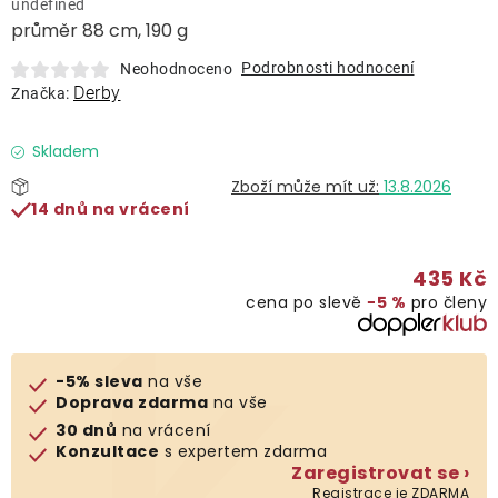
undefined
Lehátka
průměr 88 cm, 190 g
Podrobnosti hodnocení
Neohodnoceno
Doplňky
Derby
Značka:
Deštníky
Skladem
13.8.2026
14 dnů na vrácení
Gastro produkty
435 Kč
Kolekce
cena po slevě
−5 %
pro členy
Prodávané značky
-5% sleva
na vše
Doprava zdarma
na vše
Klub výhod
30 dnů
na vrácení
Konzultace
s expertem zdarma
Zaregistrovat se ›
Naše katalogy
Registrace je ZDARMA