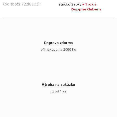
Kód zboží:
722163CZ11
Záruka
2 roky
+ 1 rok s
DopplerKlubem
Doprava zdarma
při nákupu na 2000 Kč
Výroba na zakázku
již od 1 ks