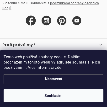
Vložením e-mailu souhlasíte s
podmínkami ochrany osobních
údajů
Z
á
Proč právě my?
p
a
O nás
Důležité odkazy
Tento web používá soubory cookie. Dalším
Recenze
t
procházením tohoto webu vyjadřujete souhlas s jejich
Velkoobchod
í
používáním.. Více informací
zde
.
O nákupu
Vzorková prodejna
Vrácení a reklamace
Kontakty
Nastavení
Kontakty
Obchodní podmínky
Kariéra
Podmínky věrnostního programu
Blog
Doppler CZ spol. s.r.o.,
Doppler klub
Trocnovská 70, 374 01
Souhlasím
Copyright 2026
DOPPLER CZ spol. s r.o.
. Všechna práva vyhrazena.
Trhové Sviny
Kolekce
Vytvořil Shoptet
Upravil ROIMARK