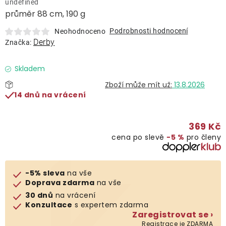
undefined
Lehátka
průměr 88 cm, 190 g
Podrobnosti hodnocení
Neohodnoceno
Doplňky
Derby
Značka:
Deštníky
Skladem
13.8.2026
14 dnů na vrácení
Gastro produkty
369 Kč
Kolekce
cena po slevě
−5 %
pro členy
Prodávané značky
-5% sleva
na vše
Doprava zdarma
na vše
Klub výhod
30 dnů
na vrácení
Konzultace
s expertem zdarma
Zaregistrovat se ›
Naše katalogy
Registrace je ZDARMA