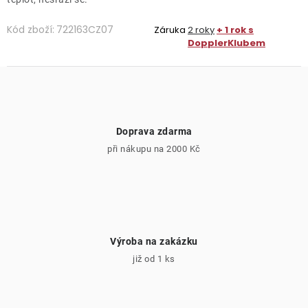
Kód zboží:
722163CZ07
Záruka
2 roky
+ 1 rok s
DopplerKlubem
Doprava zdarma
při nákupu na 2000 Kč
Výroba na zakázku
již od 1 ks