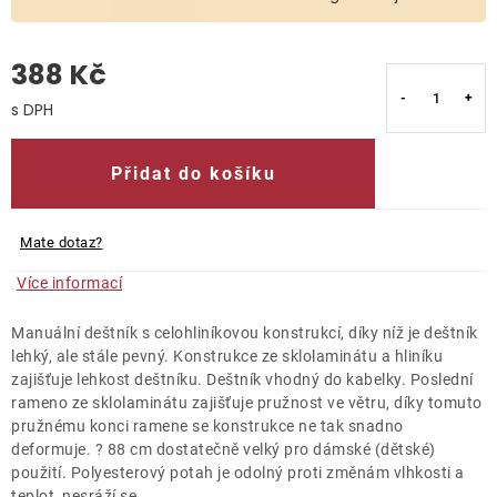
O nás
388 Kč
Kontakty
Měrná cena:
Přidat do košíku
Mate dotaz?
Více informací
Manuální deštník s celohliníkovou konstrukcí, díky níž je deštník
lehký, ale stále pevný. Konstrukce ze sklolaminátu a hliníku
zajišťuje lehkost deštníku. Deštník vhodný do kabelky. Poslední
rameno ze sklolaminátu zajišťuje pružnost ve větru, díky tomuto
pružnému konci ramene se konstrukce ne tak snadno
deformuje. ? 88 cm dostatečně velký pro dámské (dětské)
použití. Polyesterový potah je odolný proti změnám vlhkosti a
teplot, nesráží se.