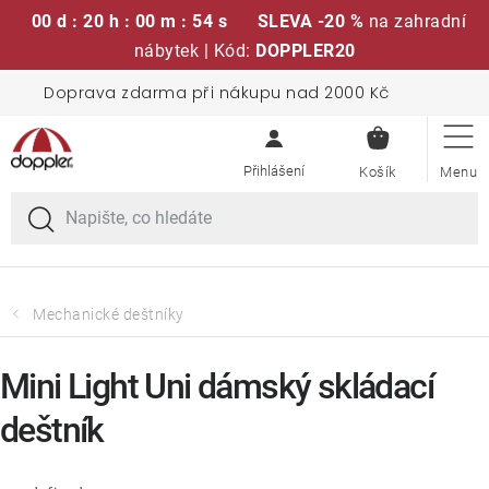
00 d : 20 h : 00 m : 53 s
SLEVA -20 %
na zahradní
nábytek | Kód:
DOPPLER20
Přejít
Doprava zdarma při nákupu nad 2000 Kč
Sedací soupravy
na
NÁKUPN
obsah
KOŠÍK
Slunečníky
Křesla a židle
Polstry a sedáky
Mechanické deštníky
Stoly
Mini Light Uni dámský skládací
deštník
Lavice a houpačky