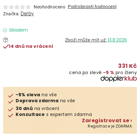
Lehátka
Podrobnosti hodnocení
Neohodnoceno
Derby
Značka:
Doplňky
Skladem
13.8.2026
Deštníky
14 dnů na vrácení
Gastro produkty
331 Kč
cena po slevě
−5 %
pro členy
Kolekce
-5% sleva
na vše
Prodávané značky
Doprava zdarma
na vše
30 dnů
na vrácení
Konzultace
s expertem zdarma
Klub výhod
Zaregistrovat se ›
Registrace je ZDARMA
Naše katalogy