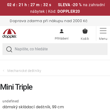
02 d : 21 h : 27 m : 32 s
SLEVA -20 %
na zahradní
nábytek | Kód:
DOPPLER20
Přejít
Doprava zdarma při nákupu nad 2000 Kč
Sedací soupravy
na
NÁKUPN
obsah
KOŠÍK
Slunečníky
Křesla a židle
Polstry a sedáky
Mechanické deštníky
Stoly
Mini Triple
Lavice a houpačky
undefined
dámský skládací deštník, 99 cm