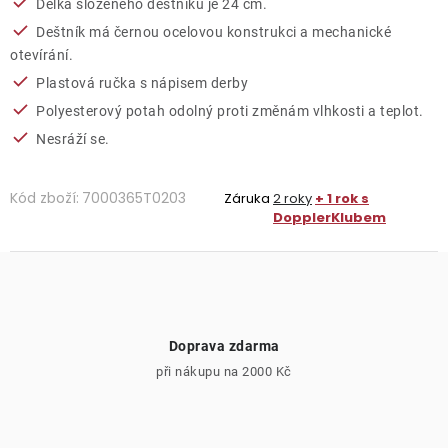
Délka složeného deštníku je 24 cm.
Deštník má černou ocelovou konstrukci a mechanické
otevírání.
Plastová ručka s nápisem derby
Polyesterový potah odolný proti změnám vlhkosti a teplot.
Nesráží se.
Kód zboží:
7000365T0203
Záruka
2 roky
+ 1 rok s
DopplerKlubem
Doprava zdarma
při nákupu na 2000 Kč