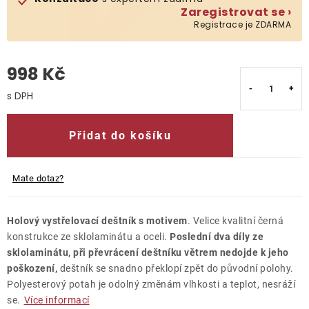
Zaregistrovat se ›
Registrace je ZDARMA
O nás
Kontakty
998 Kč
Měrná cena:
Přidat do košíku
Mate dotaz?
Holový vystřelovací deštník s motivem
. Velice kvalitní černá
konstrukce ze sklolaminátu a oceli.
Poslední dva díly ze
sklolaminátu, při převrácení deštníku větrem nedojde k jeho
poškození,
deštník se snadno překlopí zpět do původní polohy.
Polyesterový potah je odolný změnám vlhkosti a teplot, nesráží
se.
Více informací