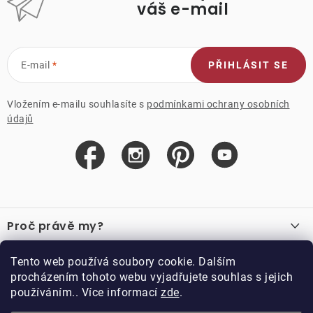
váš e-mail
E-mail
PŘIHLÁSIT SE
Vložením e-mailu souhlasíte s
podmínkami ochrany osobních
údajů
Z
á
Proč právě my?
p
a
O nás
Důležité odkazy
Tento web používá soubory cookie. Dalším
Recenze
t
procházením tohoto webu vyjadřujete souhlas s jejich
Velkoobchod
í
používáním.. Více informací
zde
.
O nákupu
Vzorková prodejna