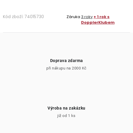
Kód zboží:
74015730
Záruka
3 roky
+ 1 rok s
DopplerKlubem
Doprava zdarma
při nákupu na 2000 Kč
Výroba na zakázku
již od 1 ks