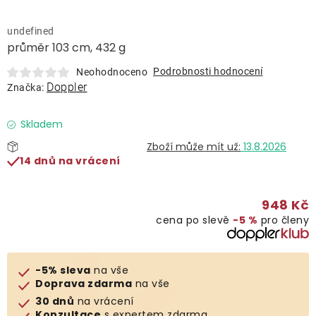
Lehátka
undefined
průměr 103 cm, 432 g
Doplňky
Podrobnosti hodnocení
Neohodnoceno
Doppler
Značka:
Deštníky
Skladem
Gastro produkty
13.8.2026
14 dnů na vrácení
Kolekce
948 Kč
cena po slevě
−5 %
pro členy
Prodávané značky
Klub výhod
-5% sleva
na vše
Doprava zdarma
na vše
30 dnů
na vrácení
Naše katalogy
Konzultace
s expertem zdarma