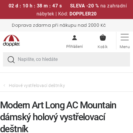
02 d : 10 h : 38 m : 47 s
SLEVA -20 %
na zahradní
nábytek | Kód:
DOPPLER20
Přejít
Doprava zdarma při nákupu nad 2000 Kč
Sedací soupravy
na
NÁKUPN
obsah
KOŠÍK
Slunečníky
Křesla a židle
Polstry a sedáky
Holové vystřelovací deštníky
Stoly
Modern Art Long AC Mountain
dámský holový vystřelovací
Lavice a houpačky
deštník