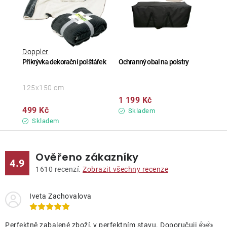
Doppler
Přikrývka dekorační polštářek
Ochranný obal na polstry
125x150 cm
1 199 Kč
499 Kč
Skladem
Skladem
Ověřeno zákazníky
4.9
1610
recenzí.
Zobrazit všechny recenze
Iveta Zachovalova
Perfektně zabalené zboží, v perfektním stavu. Doporučuji 👍👍