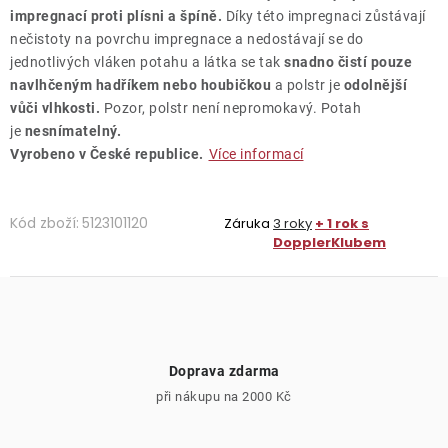
impregnací proti plísni a špíně.
Díky této impregnaci zůstávají
nečistoty na povrchu impregnace a nedostávají se do
jednotlivých vláken potahu a látka se tak
snadno čistí pouze
navlhčeným hadříkem nebo houbičkou
a polstr je
odolnější
vůči vlhkosti.
Pozor, polstr není nepromokavý. Potah
je
nesnímatelný.
Vyrobeno v České republice.
Více informací
Kód zboží:
5123101120
Záruka
3 roky
+ 1 rok s
DopplerKlubem
Doprava zdarma
při nákupu na 2000 Kč