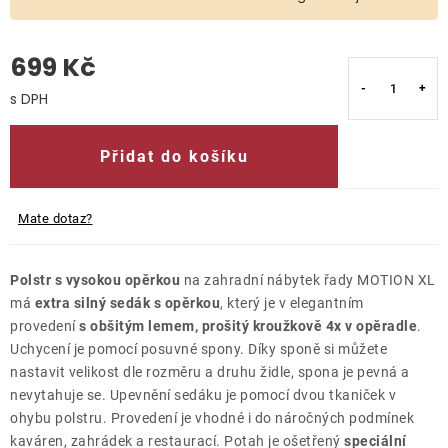
O nás
699 Kč
Kontakty
Měrná cena:
Přidat do košíku
Mate dotaz?
Polstr s vysokou opěrkou
na zahradní nábytek řady MOTION XL
má
extra silný sedák s opěrkou
, který je v elegantním
provedení
s obšitým lemem, prošitý kroužkově 4x v opěradle
.
Uchycení je pomocí posuvné spony. Díky sponě si můžete
nastavit velikost dle rozměru a druhu židle, spona je pevná a
nevytahuje se. Upevnění sedáku je pomocí dvou tkaniček v
ohybu polstru.
Provedení je vhodné i do náročných podmínek
kaváren, zahrádek a restaurací. Potah je ošetřený
speciální