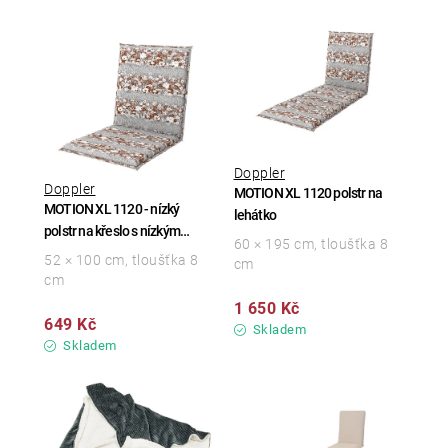
Doppler
Doppler
MOTION XL 1120 polstr na
MOTION XL 1120 - nízký
lehátko
polstr na křeslo s nízkým
60 × 195 cm, tloušťka 8
opěradlem
52 × 100 cm, tloušťka 8
cm
cm
1 650 Kč
649 Kč
Skladem
Skladem