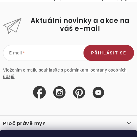
Aktuální novinky a akce na
váš e-mail
E-mail
PŘIHLÁSIT SE
Vložením e-mailu souhlasíte s
podmínkami ochrany osobních
údajů
Z
á
Proč právě my?
p
a
O nás