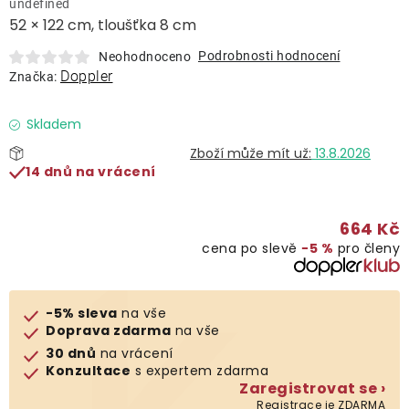
undefined
Lehátka
52 × 122 cm, tloušťka 8 cm
Podrobnosti hodnocení
Neohodnoceno
Doplňky
Doppler
Značka:
Deštníky
Skladem
13.8.2026
14 dnů na vrácení
Gastro produkty
664 Kč
Kolekce
cena po slevě
−5 %
pro členy
Prodávané značky
-5% sleva
na vše
Doprava zdarma
na vše
Klub výhod
30 dnů
na vrácení
Konzultace
s expertem zdarma
Zaregistrovat se ›
Naše katalogy
Registrace je ZDARMA