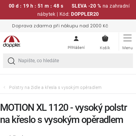
00 d : 19 h : 51 m : 47 s
SLEVA -20 %
na zahradní
nábytek | Kód:
DOPPLER20
Přejít
Doprava zdarma při nákupu nad 2000 Kč
Sedací soupravy
na
NÁKUPN
obsah
KOŠÍK
Slunečníky
Křesla a židle
Polstry a sedáky
Polstry na židle a křesla s vysokým opěradlem
Stoly
MOTION XL 1120 - vysoký polstr
na křeslo s vysokým opěradlem
Lavice a houpačky