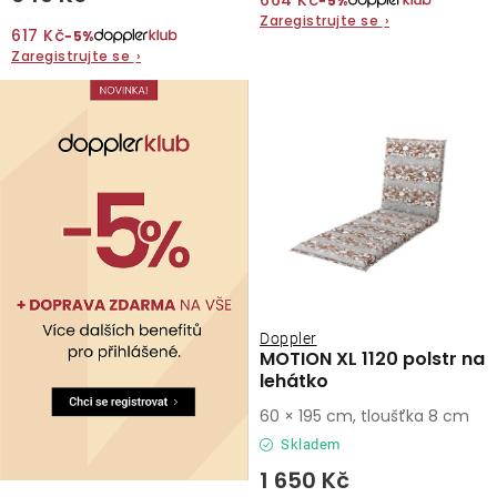
664 Kč
−5%
Zaregistrujte se
›
617 Kč
−5%
O nás
Zaregistrujte se
›
Kontakty
Doppler
MOTION XL 1120 polstr na
lehátko
60 × 195 cm, tloušťka 8 cm
Skladem
1 650 Kč