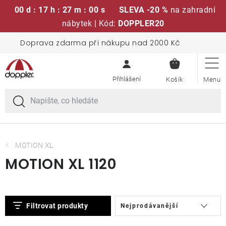
00 d : 17 h : 27 m : 00 s
SLEVA -20 %
na zahradní
nábytek | Kód:
DOPPLER20
Přejít
Doprava zdarma při nákupu nad 2000 Kč
Sedací soupravy
na
NÁKUPN
obsah
KOŠÍK
Slunečníky
Křesla a židle
Polstry a sedáky
MOTION XL
MOTION XL 1120
Stoly
V
Ř
Lavice a houpačky
Filtrovat produkty
Nejprodávanější
ý
a