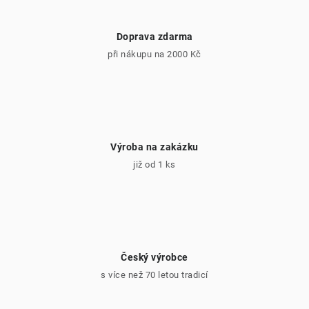
y
v
Doprava zdarma
ý
při nákupu na 2000 Kč
p
i
s
u
Výroba na zakázku
již od 1 ks
Český výrobce
s více než 70 letou tradicí