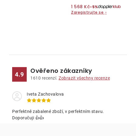
1 568 Kč
−5%
Zaregistrujte se
›
O
v
l
Ověřeno zákazníky
á
4.9
d
1610
recenzí.
Zobrazit všechny recenze
a
c
Iveta Zachovalova
í
p
Perfektně zabalené zboží, v perfektním stavu.
r
Doporučuji 👍👍
v
k