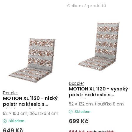
p
z
Lehátka
Celkem 3 produtků
i
e
s
n
Doplňky
p
í
r
p
Deštníky
o
r
d
o
Gastro produkty
u
d
k
u
Kolekce
t
k
ů
t
Doppler
MOTION XL 1120 - vysoký
ů
Prodávané značky
Doppler
polstr na křeslo s
MOTION XL 1120 - nízký
vysokým opěradlem
polstr na křeslo s
52 × 122 cm, tloušťka 8 cm
nízkým opěradlem
Klub výhod
Skladem
52 × 100 cm, tloušťka 8 cm
699 Kč
Skladem
Naše katalogy
649 Kč