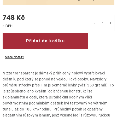
O nás
748 Kč
Kontakty
Měrná cena:
Přidat do košíku
Mate dotaz?
Nizza transparent je dámský průhledný holový vystřelovací
deštník, pod který se pohodlně vejdou i dvě osoby. Navzdory
průměru střechy přes 1 m je poměrně lehký (váží 350 gramů). To
je způsobeno jeho kvalitní odlehčenou konstrukcí ze
sklolaminátu a oceli, která jej také činí odolným vůči
povětrnostním podmínkám deštník byl testovaný ve větrném
tunelu až do 100 km/hodinu. Průhledný potah je opatřený
elegantním růžovým lemem, jenž vkusně ladí s růžovou ručkou.