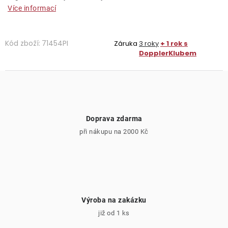
Více informací
Kód zboží:
71454PI
Záruka
3 roky
+ 1 rok s
DopplerKlubem
Doprava zdarma
při nákupu na 2000 Kč
Výroba na zakázku
již od 1 ks