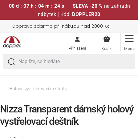
00 d : 07 h : 04 m : 23 s
SLEVA -20 %
na zahradní
nábytek | Kód:
DOPPLER20
Přejít
Doprava zdarma při nákupu nad 2000 Kč
Sedací soupravy
na
NÁKUPN
obsah
KOŠÍK
Slunečníky
Křesla a židle
Polstry a sedáky
Holové vystřelovací deštníky
Stoly
Nizza Transparent dámský holový
vystřelovací deštník
Lavice a houpačky