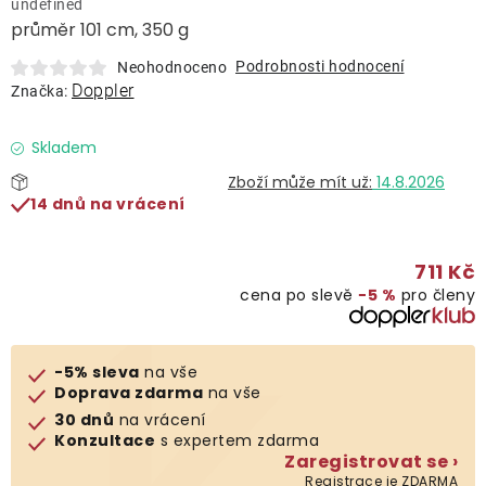
undefined
Lehátka
průměr 101 cm, 350 g
Podrobnosti hodnocení
Neohodnoceno
Doplňky
Doppler
Značka:
Deštníky
Skladem
14.8.2026
14 dnů na vrácení
Gastro produkty
711 Kč
Kolekce
cena po slevě
−5 %
pro členy
Prodávané značky
-5% sleva
na vše
Doprava zdarma
na vše
Klub výhod
30 dnů
na vrácení
Konzultace
s expertem zdarma
Zaregistrovat se ›
Naše katalogy
Registrace je ZDARMA