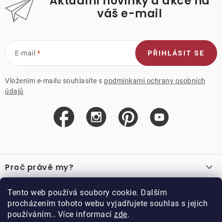
Aktuální novinky a akce na
váš e-mail
E-mail
PŘIHLÁSIT SE
Vložením e-mailu souhlasíte s
podmínkami ochrany osobních
údajů
Z
á
Proč právě my?
p
a
O nás
Důležité odkazy
Tento web používá soubory cookie. Dalším
Recenze
t
procházením tohoto webu vyjadřujete souhlas s jejich
Velkoobchod
í
používáním.. Více informací
zde
.
O nákupu
Vzorková prodejna