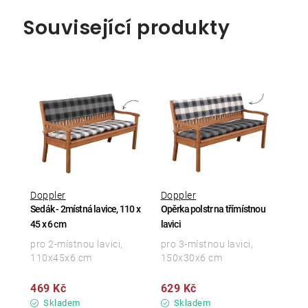
Související produkty
Doppler
Doppler
Sedák - 2místná lavice, 110 x
Opěrka polstr na třímístnou
45 x 6 cm
lavici
pro 2-místnou lavici,
pro 3-místnou lavici,
110x45x6 cm
150x30x6 cm
469 Kč
629 Kč
Skladem
Skladem