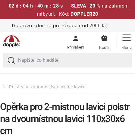
02 d : 04 h : 40 m : 27 s
SLEVA -20 %
na zahradní
nábytek | Kód:
DOPPLER20
Přejít
Doprava zdarma při nákupu nad 2000 Kč
Sedací soupravy
na
NÁKUPN
obsah
KOŠÍK
Slunečníky
Křesla a židle
Polstry a sedáky
Polstry na zahradní dvoumístné lavice
Stoly
Opěrka pro 2-místnou lavici polstr
na dvoumístnou lavici 110x30x6
Lavice a houpačky
cm