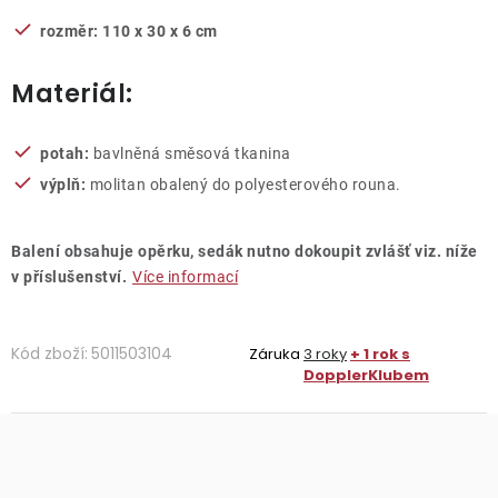
rozměr: 110 x 30 x 6 cm
Materiál:
potah:
bavlněná směsová tkanina
výplň:
molitan obalený do polyesterového rouna.
Balení obsahuje opěrku, sedák nutno dokoupit zvlášť viz. níže
v příslušenství.
Více informací
Kód zboží:
5011503104
Záruka
3 roky
+ 1 rok s
DopplerKlubem