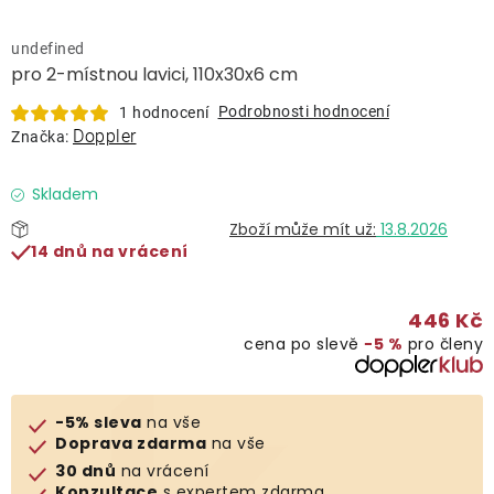
Lehátka
undefined
pro 2-místnou lavici, 110x30x6 cm
Doplňky
Podrobnosti hodnocení
1 hodnocení
Doppler
Značka:
Deštníky
Skladem
Gastro produkty
13.8.2026
14 dnů na vrácení
Kolekce
446 Kč
cena po slevě
−5 %
pro členy
Prodávané značky
Klub výhod
-5% sleva
na vše
Doprava zdarma
na vše
30 dnů
na vrácení
Naše katalogy
Konzultace
s expertem zdarma